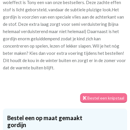
woleffect is Tony een van onze bestsellers. Deze zachte effen
[VK]
stof is licht geborsteld, vandaar de subtiele pluizige look.Het
gordijn is voorzien van een speciale vlies aan de achterkant van
Stofbreedte:
140 cm
de stof. Deze extra laag zorgt voor semi verduistering (bijna
helemaal verduisterend maar niet helemaal) Daarnaast is het
Mate van verduistering:
Half verduisterend
gordijn enorm geluiddempend zodat je kind zich kan
concentreren op spelen, lezen of lekker slapen. Wil je het nóg
Meestal eerder, maar houd
circa 2-3 weken
beter maken? Kies dan voor extra voering tijdens het bestellen!
rekening met
Dit houdt de kou in de winter buiten en zorgt er in de zomer voor
Materiaal:
Katoen en polyester
dat de warmte buiten blijft.
Bestel een knipstaal
Wist je dat een voering het ook helpt om je gordijn mooi te
houden? Een voering voorkomt namelijk verkleuring door
Bestel een op maat gemaakt
zonlicht. We hebben drie soorten voeringen: kwart
gordijn
verduisterend, half verduisterend en 100% verduisterend. Kies