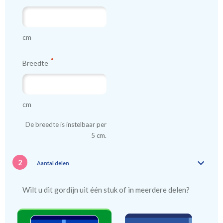
cm
Breedte
cm
De breedte is instelbaar per
5 cm.
2
Aantal delen
Wilt u dit gordijn uit één stuk of in meerdere delen?