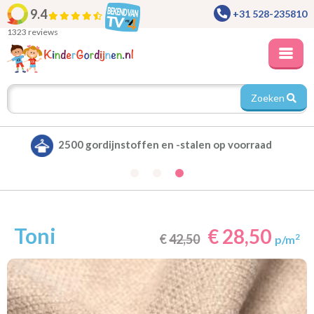
9.4
+31 528-235810
1323 reviews
Zoeken
Alle gordijnen verduisterend leverbaar
Toni
€ 28,50
€
42,50
2
p/m