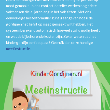
maat gemaakt. In ons confectieatelier werken nog echte
vakmensen die al jarenlang in het vak zitten. Met ons
eenvoudige bestelformulier kunt u aangeven hoe u de
gordijnen het liefst op maat gemaakt wilt hebben. Het
systeem berekend automatisch hoeveel stof u nodig heeft
en wat de bijbehorende kosten zijn. Zeker weten dat het
kindergordijn perfect past? Gebruik dan onze handige
meetinstructie
.