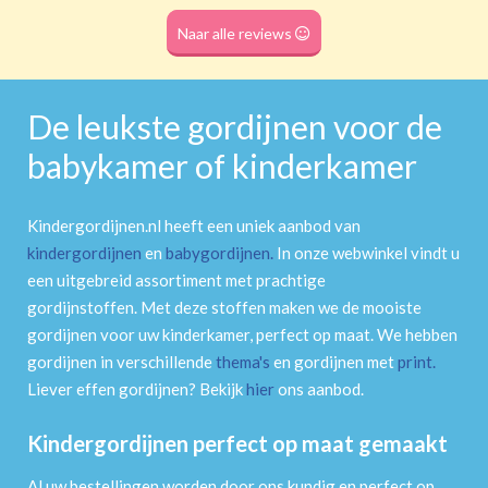
Roede
(dubbele tunnel)
Naar alle reviews
De leukste gordijnen voor de
babykamer of kinderkamer
Kindergordijnen.nl heeft een uniek aanbod van
kindergordijnen
en
babygordijnen
.
In onze webwinkel vindt u
een uitgebreid assortiment met prachtige
gordijnstoffen. Met deze stoffen maken we de mooiste
gordijnen voor uw kinderkamer, perfect op maat. We hebben
gordijnen in verschillende
thema's
en gordijnen met
print
.
Liever effen gordijnen? Bekijk
hier
ons aanbod.
Kindergordijnen perfect op maat gemaakt
Al uw bestellingen worden door ons kundig en perfect op