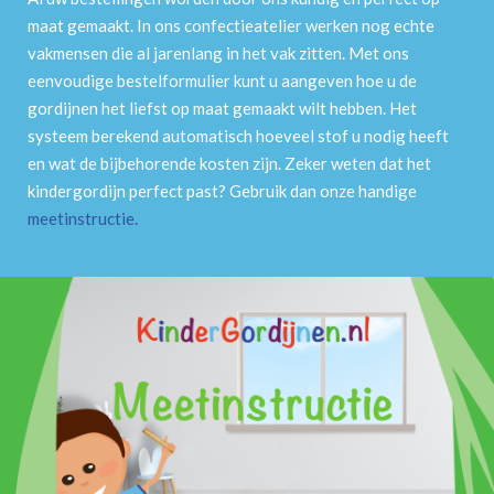
maat gemaakt. In ons confectieatelier werken nog echte
vakmensen die al jarenlang in het vak zitten. Met ons
eenvoudige bestelformulier kunt u aangeven hoe u de
gordijnen het liefst op maat gemaakt wilt hebben. Het
systeem berekend automatisch hoeveel stof u nodig heeft
en wat de bijbehorende kosten zijn. Zeker weten dat het
kindergordijn perfect past? Gebruik dan onze handige
meetinstructie
.