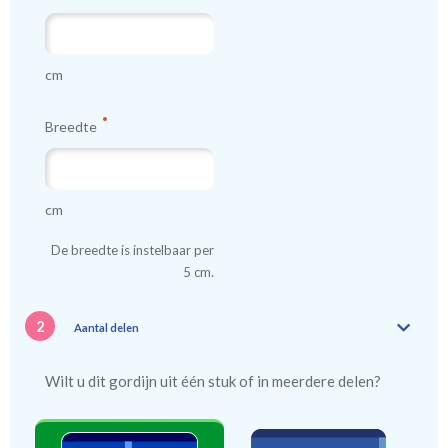
cm
Breedte
cm
De breedte is instelbaar per
5 cm.
2
Aantal delen
Wilt u dit gordijn uit één stuk of in meerdere delen?