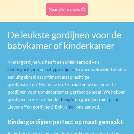
Roede
(dubbele tunnel)
Naar alle reviews
De leukste gordijnen voor de
babykamer of kinderkamer
Kindergordijnen.nl heeft een uniek aanbod van
kindergordijnen
en
babygordijnen
.
In onze webwinkel vindt u
een uitgebreid assortiment met prachtige
gordijnstoffen. Met deze stoffen maken we de mooiste
gordijnen voor uw kinderkamer, perfect op maat. We hebben
gordijnen in verschillende
thema's
en gordijnen met
print
.
Liever effen gordijnen? Bekijk
hier
ons aanbod.
Kindergordijnen perfect op maat gemaakt
Al uw bestellingen worden door ons kundig en perfect op