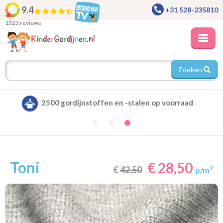
9.4
+31 528-235810
1323 reviews
Zoeken
Alle gordijnen verduisterend leverbaar
Toni
€ 28,50
€
42,50
2
p/m