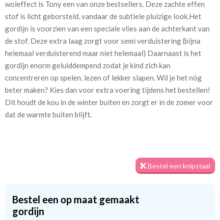
woleffect is Tony een van onze bestsellers. Deze zachte effen
[VK]
stof is licht geborsteld, vandaar de subtiele pluizige look.Het
gordijn is voorzien van een speciale vlies aan de achterkant van
Stofbreedte:
140 cm
de stof. Deze extra laag zorgt voor semi verduistering (bijna
helemaal verduisterend maar niet helemaal) Daarnaast is het
Mate van verduistering:
Half verduisterend
gordijn enorm geluiddempend zodat je kind zich kan
concentreren op spelen, lezen of lekker slapen. Wil je het nóg
Meestal eerder, maar houd
circa 2-3 weken
beter maken? Kies dan voor extra voering tijdens het bestellen!
rekening met
Dit houdt de kou in de winter buiten en zorgt er in de zomer voor
Materiaal:
Katoen en polyester
dat de warmte buiten blijft.
Bestel een knipstaal
Wist je dat een voering het ook helpt om je gordijn mooi te
houden? Een voering voorkomt namelijk verkleuring door
Bestel een op maat gemaakt
zonlicht. We hebben drie soorten voeringen: kwart
gordijn
verduisterend, half verduisterend en 100% verduisterend. Kies