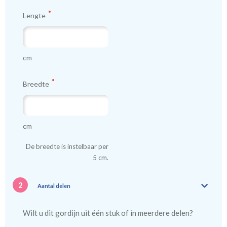
Lengte
cm
Breedte
cm
De breedte is instelbaar per
5 cm.
2
Aantal delen
Wilt u dit gordijn uit één stuk of in meerdere delen?