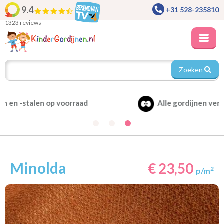
9.4
+31 528-235810
1323 reviews
Zoeken
Alle gordijnen verduisterend leverbaar
Minolda
€ 23,50
2
p/m