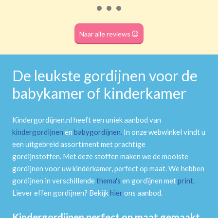
Roede
(dubbele tunnel)
Naar alle reviews
De leukste gordijnen voor de
babykamer of kinderkamer
Kindergordijnen.nl heeft een uniek aanbod van
kindergordijnen
en
babygordijnen
.
In onze webwinkel vindt u
een uitgebreid assortiment met prachtige
gordijnstoffen. Met deze stoffen maken we de mooiste
gordijnen voor uw kinderkamer, perfect op maat. We hebben
gordijnen in verschillende
thema's
en gordijnen met
print
.
Liever effen gordijnen? Bekijk
hier
ons aanbod.
Kindergordijnen perfect op maat gemaakt