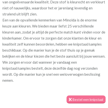
van ongeëvenaarde kwaliteit. Deze stof is kleurecht en verkleurt
ginger
niet of nauwelijks, waardoor het er jarenlang levendig en
stralend uit blijft zien.
Stofbreedte:
140 cm
Een van de opvallende kenmerken van Minolda is de enorme
keuze aan kleuren. We bieden maar liefst 25 verschillende
Mate van verduistering:
Geen (voering optioneel
kleuren aan, zodat je altijd de perfecte match kunt vinden voor de
tijdens bestelproces)
kinderkamer. Om ervoor te zorgen dat onze klanten de kleur en
kwaliteit zelf kunnen beoordelen, hebben we knipstaal/samples
Meestal eerder, maar houd
circa 2-3 weken
beschikbaar. Op die manier kun je de stof thuis op je gemak
rekening met
bekijken en de kleur kiezen die het beste aansluit bij jouw wensen.
Materiaal:
Katoen en polyester
We zorgen ervoor dat wanneer je vandaag een
knipstaal/samples bestelt, deze dezelfde dag nog verzonden
wordt. Op die manier kun je snel een weloverwogen beslissing
nemen.
Minolda is samengesteld uit katoen en polyester, wat zorgt voor
Bestel een knipstaal
duurzaamheid en een zacht aanvoelende stof. Het rijke
kleurenpalet en het woleffect van de Minolda geven de stof een