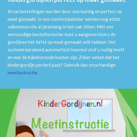
Al uw bestellingen worden door ons kundig en perfect op
maat gemaakt. In ons confectieatelier werken nog echte
vakmensen die al jarenlang in het vak zitten. Met ons
eenvoudige bestelformulier kunt u aangeven hoe u de
gordijnen het liefst op maat gemaakt wilt hebben. Het
systeem berekend automatisch hoeveel stof u nodig heeft
en wat de bijbehorende kosten zijn. Zeker weten dat het
kindergordijn perfect past? Gebruik dan onze handige
meetinstructie
.