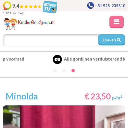
9.4
+31 528-235810
1323 reviews
Zoeken
Alle gordijnen verduisterend leverbaar
Minolda
€ 23,50
2
p/m