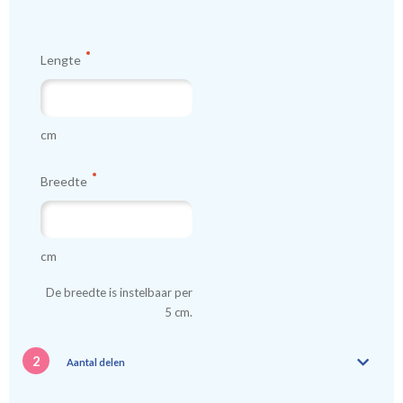
Lengte
cm
Breedte
cm
De breedte is instelbaar per
5 cm.
2
Aantal delen