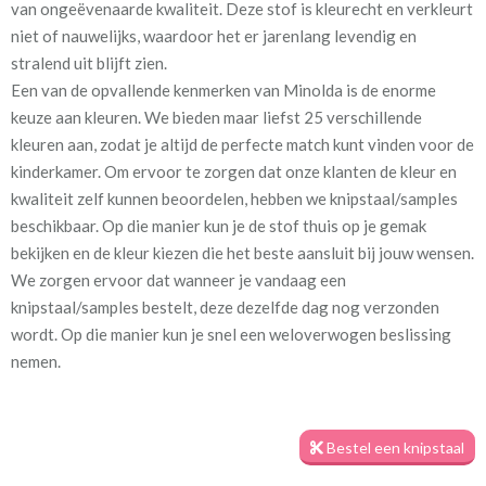
van ongeëvenaarde kwaliteit. Deze stof is kleurecht en verkleurt
fuchsia
niet of nauwelijks, waardoor het er jarenlang levendig en
stralend uit blijft zien.
Stofbreedte:
140 cm
Een van de opvallende kenmerken van Minolda is de enorme
keuze aan kleuren. We bieden maar liefst 25 verschillende
Mate van verduistering:
Geen (voering optioneel
kleuren aan, zodat je altijd de perfecte match kunt vinden voor de
tijdens bestelproces)
kinderkamer. Om ervoor te zorgen dat onze klanten de kleur en
kwaliteit zelf kunnen beoordelen, hebben we knipstaal/samples
Meestal eerder, maar houd
circa 1-2 weken
beschikbaar. Op die manier kun je de stof thuis op je gemak
rekening met
bekijken en de kleur kiezen die het beste aansluit bij jouw wensen.
Materiaal:
Katoen en polyester
We zorgen ervoor dat wanneer je vandaag een
knipstaal/samples bestelt, deze dezelfde dag nog verzonden
wordt. Op die manier kun je snel een weloverwogen beslissing
nemen.
Minolda is samengesteld uit katoen en polyester, wat zorgt voor
Bestel een knipstaal
duurzaamheid en een zacht aanvoelende stof. Het rijke
kleurenpalet en het woleffect van de Minolda geven de stof een