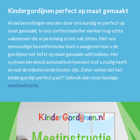
Kindergordijnen perfect op maat gemaakt
Al uw bestellingen worden door ons kundig en perfect op
maat gemaakt. In ons confectieatelier werken nog echte
vakmensen die al jarenlang in het vak zitten. Met ons
eenvoudige bestelformulier kunt u aangeven hoe u de
gordijnen het liefst op maat gemaakt wilt hebben. Het
systeem berekend automatisch hoeveel stof u nodig heeft
en wat de bijbehorende kosten zijn. Zeker weten dat het
kindergordijn perfect past? Gebruik dan onze handige
meetinstructie
.