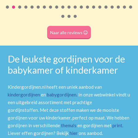
Roede
(dubbele tunnel)
Naar alle reviews
De leukste gordijnen voor de
babykamer of kinderkamer
Kindergordijnen.nl heeft een uniek aanbod van
kindergordijnen
en
babygordijnen
.
In onze webwinkel vindt u
een uitgebreid assortiment met prachtige
gordijnstoffen. Met deze stoffen maken we de mooiste
gordijnen voor uw kinderkamer, perfect op maat. We hebben
gordijnen in verschillende
thema's
en gordijnen met
print
.
Liever effen gordijnen? Bekijk
hier
ons aanbod.