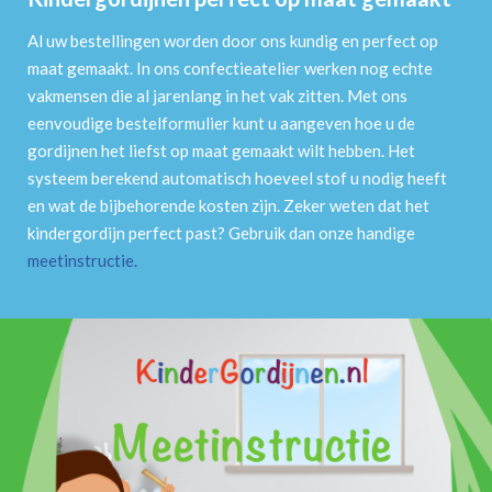
Al uw bestellingen worden door ons kundig en perfect op
maat gemaakt. In ons confectieatelier werken nog echte
vakmensen die al jarenlang in het vak zitten. Met ons
eenvoudige bestelformulier kunt u aangeven hoe u de
gordijnen het liefst op maat gemaakt wilt hebben. Het
systeem berekend automatisch hoeveel stof u nodig heeft
en wat de bijbehorende kosten zijn. Zeker weten dat het
kindergordijn perfect past? Gebruik dan onze handige
meetinstructie
.