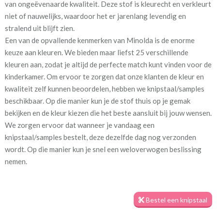
van ongeëvenaarde kwaliteit. Deze stof is kleurecht en verkleurt
ochre
niet of nauwelijks, waardoor het er jarenlang levendig en
stralend uit blijft zien.
Stofbreedte:
140 cm
Een van de opvallende kenmerken van Minolda is de enorme
keuze aan kleuren. We bieden maar liefst 25 verschillende
Mate van verduistering:
Geen (voering optioneel
kleuren aan, zodat je altijd de perfecte match kunt vinden voor de
tijdens bestelproces)
kinderkamer. Om ervoor te zorgen dat onze klanten de kleur en
kwaliteit zelf kunnen beoordelen, hebben we knipstaal/samples
Meestal eerder, maar houd
circa 2-3 weken
beschikbaar. Op die manier kun je de stof thuis op je gemak
rekening met
bekijken en de kleur kiezen die het beste aansluit bij jouw wensen.
Materiaal:
Katoen en polyester
We zorgen ervoor dat wanneer je vandaag een
knipstaal/samples bestelt, deze dezelfde dag nog verzonden
wordt. Op die manier kun je snel een weloverwogen beslissing
nemen.
Minolda is samengesteld uit katoen en polyester, wat zorgt voor
Bestel een knipstaal
duurzaamheid en een zacht aanvoelende stof. Het rijke
kleurenpalet en het woleffect van de Minolda geven de stof een