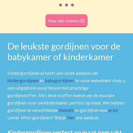
Roede
(dubbele tunnel)
Naar alle reviews
De leukste gordijnen voor de
babykamer of kinderkamer
Kindergordijnen.nl heeft een uniek aanbod van
kindergordijnen
en
babygordijnen
.
In onze webwinkel vindt u
een uitgebreid assortiment met prachtige
gordijnstoffen. Met deze stoffen maken we de mooiste
gordijnen voor uw kinderkamer, perfect op maat. We hebben
gordijnen in verschillende
thema's
en gordijnen met
print
.
Liever effen gordijnen? Bekijk
hier
ons aanbod.
Kindergordijnen perfect op maat gemaakt