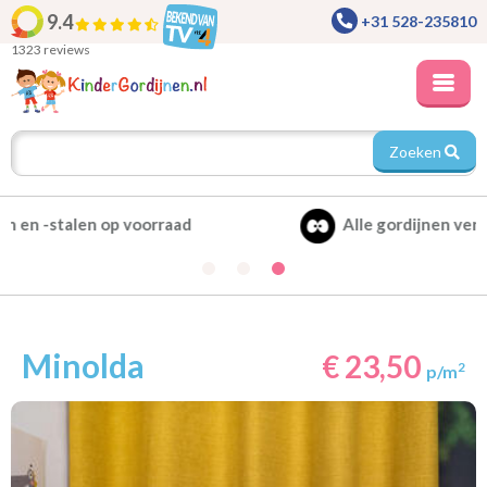
9.4
+31 528-235810
1323 reviews
Zoeken
Alle gordijnen verduisterend leverbaar
Minolda
€ 23,50
2
p/m