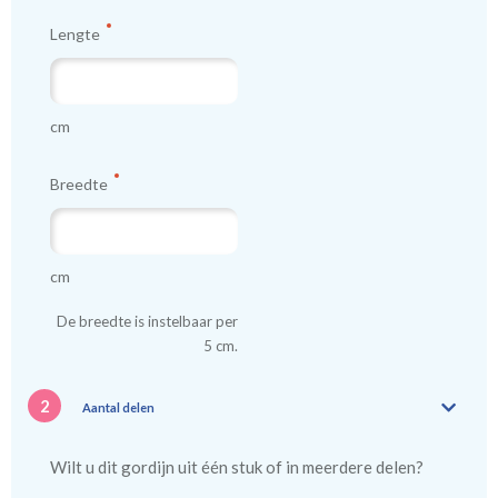
Lengte
cm
Breedte
cm
De breedte is instelbaar per
5 cm.
2
Aantal delen
Wilt u dit gordijn uit één stuk of in meerdere delen?