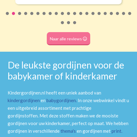
Roede
(dubbele tunnel)
Naar alle reviews
De leukste gordijnen voor de
babykamer of kinderkamer
Kindergordijnen.nl heeft een uniek aanbod van
kindergordijnen
en
babygordijnen
.
In onze webwinkel vindt u
een uitgebreid assortiment met prachtige
gordijnstoffen. Met deze stoffen maken we de mooiste
gordijnen voor uw kinderkamer, perfect op maat. We hebben
gordijnen in verschillende
thema's
en gordijnen met
print
.