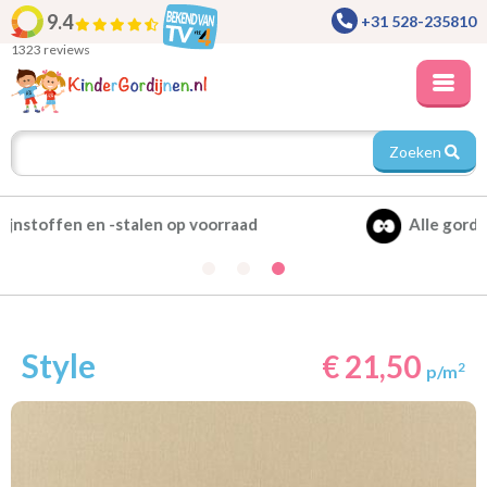
9.4
+31 528-235810
1323 reviews
Zoeken
Alle gordijnen verduisterend leverbaar
Style
€ 21,50
2
p/m