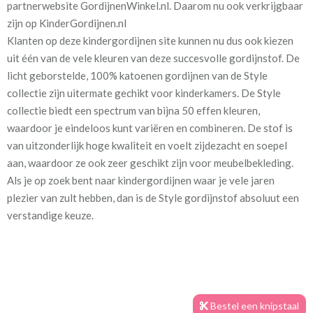
partnerwebsite GordijnenWinkel.nl. Daarom nu ook verkrijgbaar
parchment
zijn op KinderGordijnen.nl
Klanten op deze kindergordijnen site kunnen nu dus ook kiezen
Stofbreedte:
139 cm
uit één van de vele kleuren van deze succesvolle gordijnstof. De
licht geborstelde, 100% katoenen gordijnen van de Style
Mate van verduistering:
Geen (voering optioneel
collectie zijn uitermate gechikt voor kinderkamers. De Style
tijdens bestelproces)
collectie biedt een spectrum van bijna 50 effen kleuren,
waardoor je eindeloos kunt variëren en combineren. De stof is
Meestal eerder, maar houd
circa 2-3 weken
van uitzonderlijk hoge kwaliteit en voelt zijdezacht en soepel
rekening met
aan, waardoor ze ook zeer geschikt zijn voor meubelbekleding.
Materiaal:
100% katoen
Als je op zoek bent naar kindergordijnen waar je vele jaren
plezier van zult hebben, dan is de Style gordijnstof absoluut een
verstandige keuze.
Voor extra isolatie en verduistering is het mogelijk om tijdens
het bestelproces de optie "Voering" toe te voegen. Deze voering
Bestel een knipstaal
zorgt ervoor dat in de wintermaanden de kou zoveel mogelijk