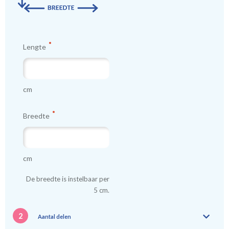
kindergordijnen voeren: een verschil van dag en nacht!
💤
Lengte
cm
Breedte
cm
De breedte is instelbaar per
5 cm.
2
Aantal delen