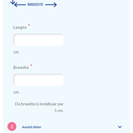
kindergordijnen voeren: een verschil van dag en nacht!
💤
Lengte
cm
Breedte
cm
De breedte is instelbaar per
5 cm.
2
Aantal delen