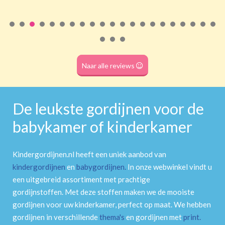
Roede
(dubbele tunnel)
Naar alle reviews
De leukste gordijnen voor de
babykamer of kinderkamer
Kindergordijnen.nl heeft een uniek aanbod van
kindergordijnen
en
babygordijnen
.
In onze webwinkel vindt u
een uitgebreid assortiment met prachtige
gordijnstoffen. Met deze stoffen maken we de mooiste
gordijnen voor uw kinderkamer, perfect op maat. We hebben
gordijnen in verschillende
thema's
en gordijnen met
print
.