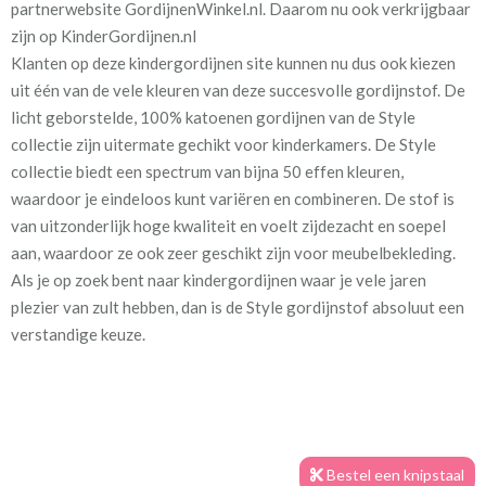
partnerwebsite GordijnenWinkel.nl. Daarom nu ook verkrijgbaar
tea
zijn op KinderGordijnen.nl
Klanten op deze kindergordijnen site kunnen nu dus ook kiezen
Stofbreedte:
139 cm
uit één van de vele kleuren van deze succesvolle gordijnstof. De
licht geborstelde, 100% katoenen gordijnen van de Style
Mate van verduistering:
Geen (voering optioneel
collectie zijn uitermate gechikt voor kinderkamers. De Style
tijdens bestelproces)
collectie biedt een spectrum van bijna 50 effen kleuren,
waardoor je eindeloos kunt variëren en combineren. De stof is
Meestal eerder, maar houd
circa 2-3 weken
van uitzonderlijk hoge kwaliteit en voelt zijdezacht en soepel
rekening met
aan, waardoor ze ook zeer geschikt zijn voor meubelbekleding.
Materiaal:
100% katoen
Als je op zoek bent naar kindergordijnen waar je vele jaren
plezier van zult hebben, dan is de Style gordijnstof absoluut een
verstandige keuze.
Voor extra isolatie en verduistering is het mogelijk om tijdens
het bestelproces de optie "Voering" toe te voegen. Deze voering
Bestel een knipstaal
zorgt ervoor dat in de wintermaanden de kou zoveel mogelijk