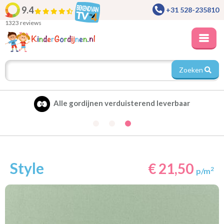
9.4
+31 528-235810
1323 reviews
Zoeken
Alle gordijnen verduisterend leverbaar
Style
€ 21,50
2
p/m