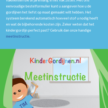
eenvoudige bestelformulier kunt u aangeven hoe u de
gordijnen het liefst op maat gemaakt wilt hebben. Het
systeem berekend automatisch hoeveel stof u nodig heeft
en wat de bijbehorende kosten zijn. Zeker weten dat het
kindergordijn perfect past? Gebruik dan onze handige
meetinstructie
.