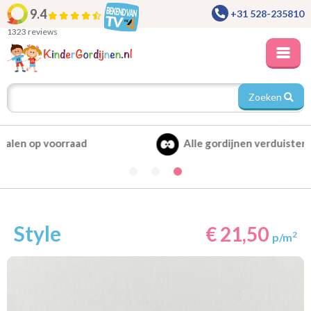
9.4
+31 528-235810
1323 reviews
Zoeken
Alle gordijnen verduisterend leverbaar
Style
€ 21,50
2
p/m