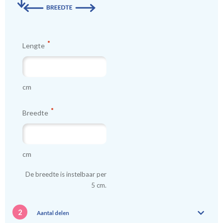
Lengte
cm
Breedte
cm
De breedte is instelbaar per
5 cm.
2
Aantal delen