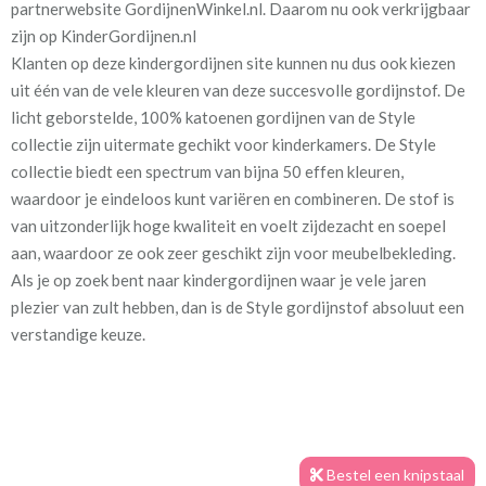
partnerwebsite GordijnenWinkel.nl. Daarom nu ook verkrijgbaar
zijn op KinderGordijnen.nl
Stofbreedte:
139 cm
Klanten op deze kindergordijnen site kunnen nu dus ook kiezen
uit één van de vele kleuren van deze succesvolle gordijnstof. De
Mate van verduistering:
Geen (voering optioneel
licht geborstelde, 100% katoenen gordijnen van de Style
tijdens bestelproces)
collectie zijn uitermate gechikt voor kinderkamers. De Style
collectie biedt een spectrum van bijna 50 effen kleuren,
Meestal eerder, maar houd
circa 2-3 weken
waardoor je eindeloos kunt variëren en combineren. De stof is
rekening met
van uitzonderlijk hoge kwaliteit en voelt zijdezacht en soepel
Materiaal:
100% katoen
aan, waardoor ze ook zeer geschikt zijn voor meubelbekleding.
Als je op zoek bent naar kindergordijnen waar je vele jaren
plezier van zult hebben, dan is de Style gordijnstof absoluut een
verstandige keuze.
Voor extra isolatie en verduistering is het mogelijk om tijdens
het bestelproces de optie "Voering" toe te voegen. Deze voering
zorgt ervoor dat in de wintermaanden de kou zoveel mogelijk
Bestel een knipstaal
buiten blijft, terwijl het in de zomer de warmte buiten houdt.