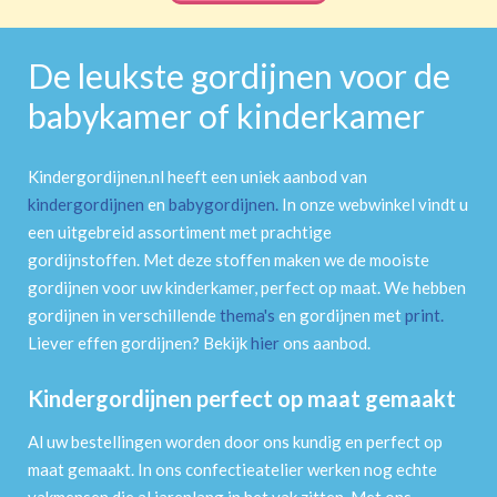
De leukste gordijnen voor de
babykamer of kinderkamer
Kindergordijnen.nl heeft een uniek aanbod van
kindergordijnen
en
babygordijnen
.
In onze webwinkel vindt u
een uitgebreid assortiment met prachtige
gordijnstoffen. Met deze stoffen maken we de mooiste
gordijnen voor uw kinderkamer, perfect op maat. We hebben
gordijnen in verschillende
thema's
en gordijnen met
print
.
Liever effen gordijnen? Bekijk
hier
ons aanbod.
Kindergordijnen perfect op maat gemaakt
Al uw bestellingen worden door ons kundig en perfect op
maat gemaakt. In ons confectieatelier werken nog echte
vakmensen die al jarenlang in het vak zitten. Met ons