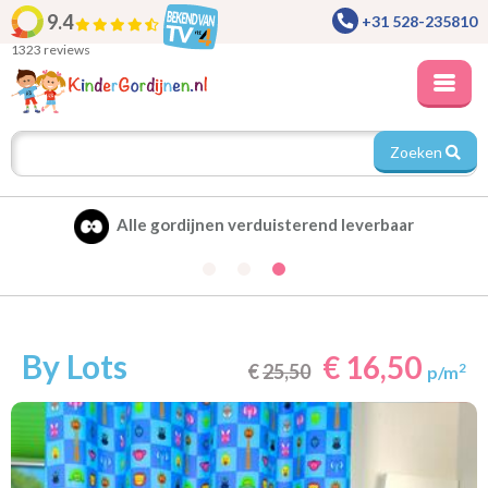
9.4
+31 528-235810
1323 reviews
Zoeken
Alle gordijnen verduisterend leverbaar
By Lots
€ 16,50
€
25,50
2
p/m