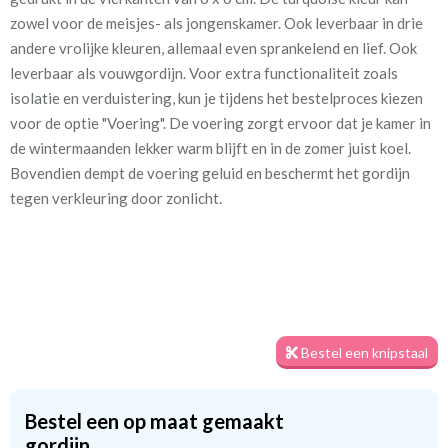
zowel voor de meisjes- als jongenskamer. Ook leverbaar in drie
Patroon:
32 cm
andere vrolijke kleuren, allemaal even sprankelend en lief. Ook
leverbaar als vouwgordijn. Voor extra functionaliteit zoals
Stofbreedte:
140 cm
isolatie en verduistering, kun je tijdens het bestelproces kiezen
voor de optie "Voering". De voering zorgt ervoor dat je kamer in
Mate van verduistering:
Geen (voering optioneel
de wintermaanden lekker warm blijft en in de zomer juist koel.
tijdens bestelproces)
Bovendien dempt de voering geluid en beschermt het gordijn
Meestal eerder, maar houd
Binnen één week (in doos)
tegen verkleuring door zonlicht.
rekening met
Materiaal:
100% katoen
Bestel een knipstaal
Twijfel je nog over de stof? Geen zorgen! Je kunt altijd eerst een
Bestel een op maat gemaakt
knipstaal bestellen om de textuur en kleur van de stof te
gordijn