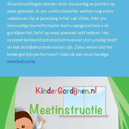
Al uw bestellingen worden door ons kundig en perfect op
maat gemaakt. In ons confectieatelier werken nog echte
vakmensen die al jarenlang in het vak zitten. Met ons
eenvoudige bestelformulier kunt u aangeven hoe u de
gordijnen het liefst op maat gemaakt wilt hebben. Het
systeem berekend automatisch hoeveel stof u nodig heeft
en wat de bijbehorende kosten zijn. Zeker weten dat het
kindergordijn perfect past? Gebruik dan onze handige
meetinstructie
.