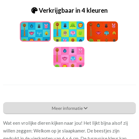
Verkrijgbaar in 4 kleuren
Be_[B24]1919 by lots dieren aqua
Meer informatie
Eigenschappen gordijnstof
Wat een vrolijke dieren kijken naar jou! Het lijkt bijna alsof zij
Artikelnummer
Be_[B24]1919 by lots dieren
willen zeggen: Welkom op je slaapkamer. De beestjes zijn
aqua
gedrukt in de vierkanten van 6 x 6 cm. De turquoise kleur kan