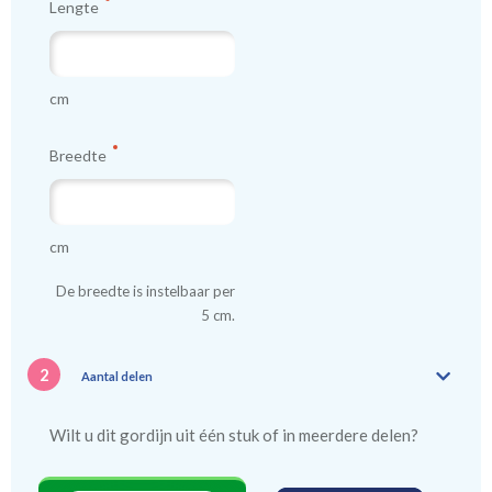
Lengte
cm
Breedte
cm
De breedte is instelbaar per
5 cm.
2
Aantal delen
Wilt u dit gordijn uit één stuk of in meerdere delen?