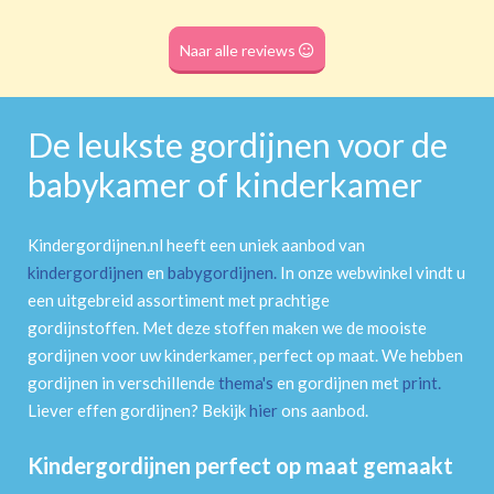
Roede
(dubbele tunnel)
Naar alle reviews
De leukste gordijnen voor de
babykamer of kinderkamer
Kindergordijnen.nl heeft een uniek aanbod van
kindergordijnen
en
babygordijnen
.
In onze webwinkel vindt u
een uitgebreid assortiment met prachtige
gordijnstoffen. Met deze stoffen maken we de mooiste
gordijnen voor uw kinderkamer, perfect op maat. We hebben
gordijnen in verschillende
thema's
en gordijnen met
print
.
Liever effen gordijnen? Bekijk
hier
ons aanbod.
Kindergordijnen perfect op maat gemaakt