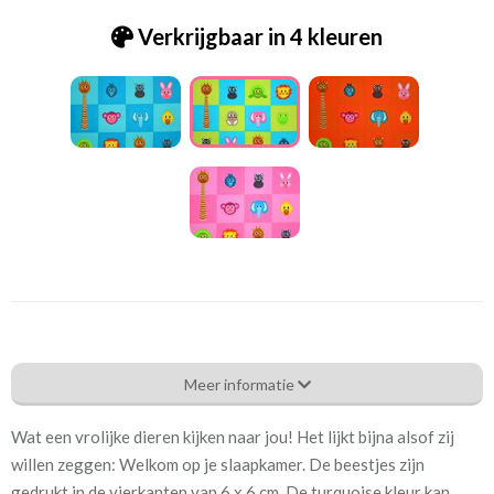
Verkrijgbaar in 4 kleuren
Be_[B24]1919 by lots dieren lime-aqua
Meer informatie
Eigenschappen gordijnstof
Wat een vrolijke dieren kijken naar jou! Het lijkt bijna alsof zij
Artikelnummer
Be_[B24]1919 by lots dieren
willen zeggen: Welkom op je slaapkamer. De beestjes zijn
lime-aqua
gedrukt in de vierkanten van 6 x 6 cm. De turquoise kleur kan