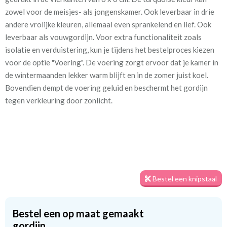
zowel voor de meisjes- als jongenskamer. Ook leverbaar in drie
Patroon:
32 cm
andere vrolijke kleuren, allemaal even sprankelend en lief. Ook
leverbaar als vouwgordijn. Voor extra functionaliteit zoals
Stofbreedte:
140 cm
isolatie en verduistering, kun je tijdens het bestelproces kiezen
voor de optie "Voering". De voering zorgt ervoor dat je kamer in
Mate van verduistering:
Geen (voering optioneel
de wintermaanden lekker warm blijft en in de zomer juist koel.
tijdens bestelproces)
Bovendien dempt de voering geluid en beschermt het gordijn
Meestal eerder, maar houd
Binnen één week (in doos)
tegen verkleuring door zonlicht.
rekening met
Materiaal:
100% katoen
Bestel een knipstaal
Twijfel je nog over de stof? Geen zorgen! Je kunt altijd eerst een
Bestel een op maat gemaakt
knipstaal bestellen om de textuur en kleur van de stof te
gordijn