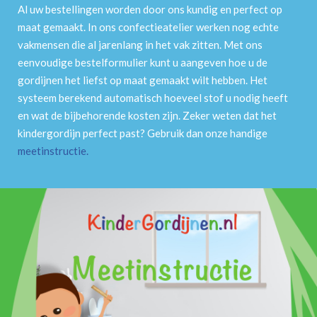
Al uw bestellingen worden door ons kundig en perfect op
maat gemaakt. In ons confectieatelier werken nog echte
vakmensen die al jarenlang in het vak zitten. Met ons
eenvoudige bestelformulier kunt u aangeven hoe u de
gordijnen het liefst op maat gemaakt wilt hebben. Het
systeem berekend automatisch hoeveel stof u nodig heeft
en wat de bijbehorende kosten zijn. Zeker weten dat het
kindergordijn perfect past? Gebruik dan onze handige
meetinstructie
.