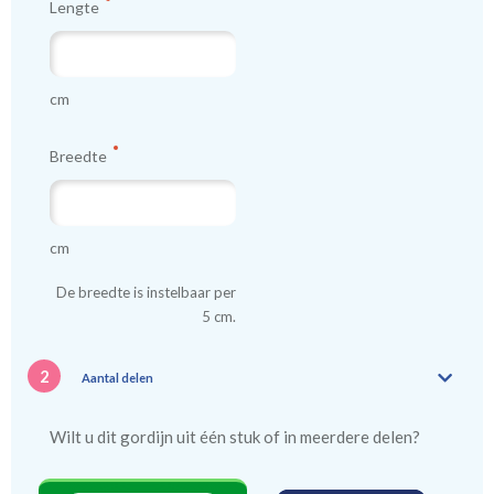
Lengte
cm
Breedte
cm
De breedte is instelbaar per
5 cm.
2
Aantal delen
Wilt u dit gordijn uit één stuk of in meerdere delen?