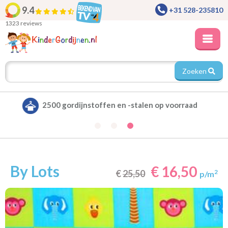
9.4
+31 528-235810
1323 reviews
Zoeken
Alle gordijnen verduisterend leverbaar
By Lots
€ 16,50
€
25,50
2
p/m