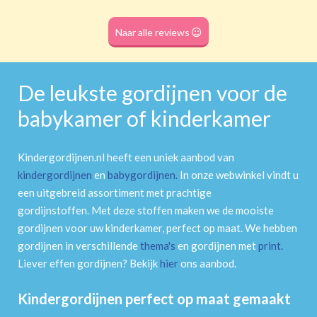
Roede
(dubbele tunnel)
Naar alle reviews
De leukste gordijnen voor de
babykamer of kinderkamer
Kindergordijnen.nl heeft een uniek aanbod van
kindergordijnen
en
babygordijnen
.
In onze webwinkel vindt u
een uitgebreid assortiment met prachtige
gordijnstoffen. Met deze stoffen maken we de mooiste
gordijnen voor uw kinderkamer, perfect op maat. We hebben
gordijnen in verschillende
thema's
en gordijnen met
print
.
Liever effen gordijnen? Bekijk
hier
ons aanbod.
Kindergordijnen perfect op maat gemaakt