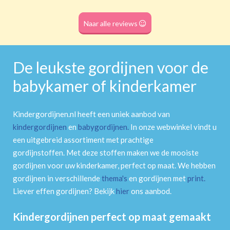
Roede
(dubbele tunnel)
Naar alle reviews
De leukste gordijnen voor de
babykamer of kinderkamer
Kindergordijnen.nl heeft een uniek aanbod van
kindergordijnen
en
babygordijnen
.
In onze webwinkel vindt u
een uitgebreid assortiment met prachtige
gordijnstoffen. Met deze stoffen maken we de mooiste
gordijnen voor uw kinderkamer, perfect op maat. We hebben
gordijnen in verschillende
thema's
en gordijnen met
print
.
Liever effen gordijnen? Bekijk
hier
ons aanbod.
Kindergordijnen perfect op maat gemaakt