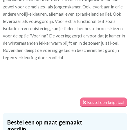
zowel voor de meisjes- als jongenskamer. Ook leverbaar in drie
Patroon:
32 cm
andere vrolijke kleuren, allemaal even sprankelend en lief. Ook
leverbaar als vouwgordijn. Voor extra functionaliteit zoals
Stofbreedte:
140 cm
isolatie en verduistering, kun je tijdens het bestelproces kiezen
voor de optie "Voering". De voering zorgt ervoor dat je kamer in
Mate van verduistering:
Geen (voering optioneel
de wintermaanden lekker warm blijft en in de zomer juist koel.
tijdens bestelproces)
Bovendien dempt de voering geluid en beschermt het gordijn
Meestal eerder, maar houd
Binnen één week (in doos)
tegen verkleuring door zonlicht.
rekening met
Materiaal:
100% katoen
Bestel een knipstaal
Twijfel je nog over de stof? Geen zorgen! Je kunt altijd eerst een
Bestel een op maat gemaakt
knipstaal bestellen om de textuur en kleur van de stof te
gordijn