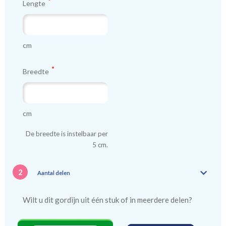
Lengte
cm
Breedte
cm
De breedte is instelbaar per
5 cm.
2
Aantal delen
Wilt u dit gordijn uit één stuk of in meerdere delen?