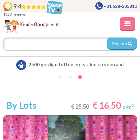
9.4
+31 528-235810
1323 reviews
Zoeken
Alle gordijnen verduisterend leverbaar
By Lots
€ 16,50
€
25,50
2
p/m