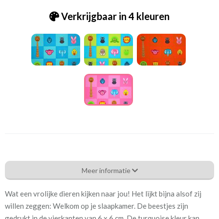
Verkrijgbaar in 4 kleuren
Be_[B24]1919 by lots dieren roze
Meer informatie
Eigenschappen gordijnstof
Wat een vrolijke dieren kijken naar jou! Het lijkt bijna alsof zij
Artikelnummer
Be_[B24]1919 by lots dieren
willen zeggen: Welkom op je slaapkamer. De beestjes zijn
roze
gedrukt in de vierkanten van 6 x 6 cm. De turquoise kleur kan