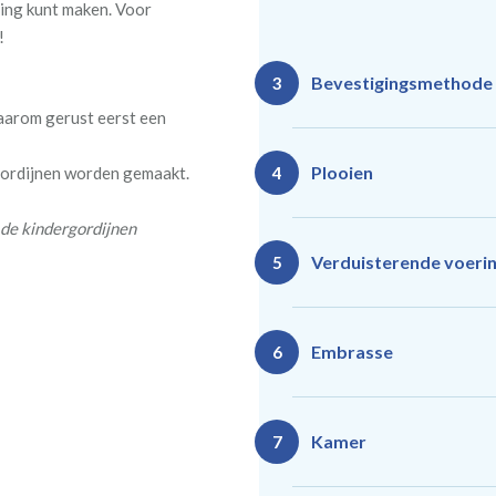
ing kunt maken. Voor
!
Bevestigingsmethode
3
daarom gerust eerst een
Plooien
 gordijnen worden gemaakt.
4
 de kindergordijnen
Ro
Rails
Verduisterende voeri
5
(zeil
(incl. verstelbare
40
gordijnhaken)
Gevoerde gordijnen zorg
Vlind
Enkele plooi
Embrasse
6
(meest 
Daarnaast vormt een voe
isoleert kou, warmte en g
Kamer
7
Rails
Ro