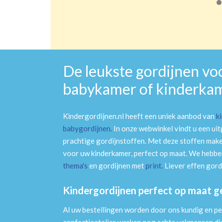
De leukste gordijnen vo
babykamer of kinderka
Kindergordijnen.nl heeft een uniek aanbod van
k
babygordijnen
.
In onze webwinkel vindt u een ui
prachtige gordijnstoffen. Met deze stoffen mak
voor uw kinderkamer, perfect op maat. We hebben
thema's
en gordijnen met
print
.
Liever effen gord
Kindergordijnen perfect op maat 
Al uw bestellingen worden door ons kundig en pe