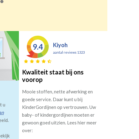
Kiyoh
9.4
aantal reviews 1323
Kwaliteit staat bij ons
voorop
Mooie stoffen, nette afwerking en
goede service. Daar kunt u bij
t u
KinderGordijnen op vertrouwen. Uw
an
baby- of kindergordijnen moeten er
eeld.
gewoon goed uitzien. Lees hier meer
over:
ekijk