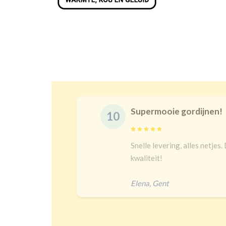
Prachtige gordijne
10
s juist en goeie
Na een lange zoektoch
bij kindergordijnen. T
heel goed verduisteren 
Jip
,
Amersfoort