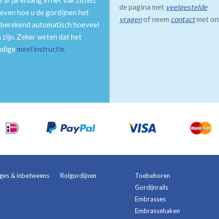
al jarenlang in het vak zitten.
de pagina met
veelgestelde
even hoe u de gordijnen het
vragen
of neem
contact
met on
m berekend automatisch hoeveel
 zijn. Zeker weten dat het
andige
meetinstructie
.
ages & inbetweens
Rolgordijnen
Toebehoren
Gordijnrails
Embrasses
Embrassehaken