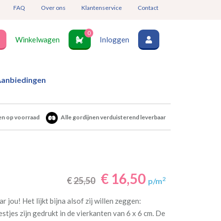
FAQ
Over ons
Klantenservice
Contact
0
Winkelwagen
Inloggen
anbiedingen
en op voorraad
Alle gordijnen verduisterend leverbaar
€ 16,50
€
25,50
2
p/m
r jou! Het lijkt bijna alsof zij willen zeggen:
tjes zijn gedrukt in de vierkanten van 6 x 6 cm. De