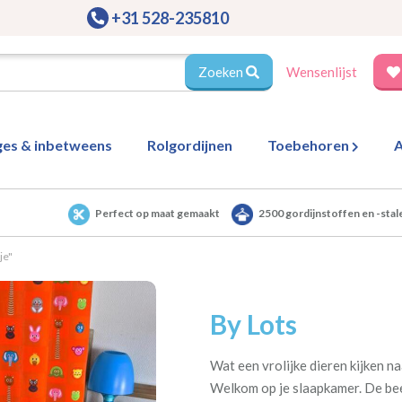
+31 528-235810
Zoeken
Wensenlijst
ges & inbetweens
Rolgordijnen
Toebehoren
A
Perfect op maat gemaakt
2500 gordijnstoffen en -stal
je"
By Lots
Wat een vrolijke dieren kijken naa
Welkom op je slaapkamer. De bees