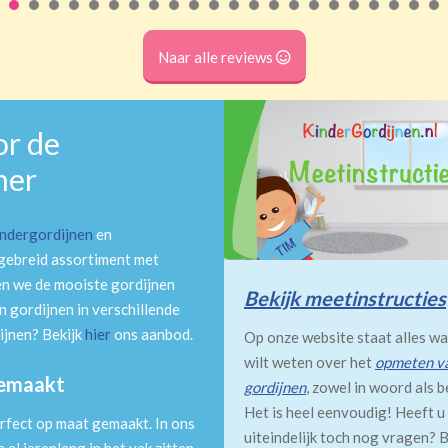
Naar alle reviews
or de
mer
indergordijnen
en
tgebreid assortiment met
en we de mooiste gordijnen
Bekijk meetinstructies
 gordijnen in verschillende
ijnen? Bekijk
hier
ons aanbod.
Op onze website staat alles wa
wilt weten over het
opmeten v
gemaakt
gordijnen
, zowel in woord als b
Het is heel eenvoudig! Heeft u
rfect op maat gemaakt. In ons
uiteindelijk toch nog vragen? B