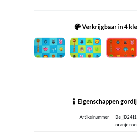
Verkrijgbaar in 4 kl
Be_[B24]1919 by lots dieren oranje rood
Eigenschappen gordij
Artikelnummer
Be_[B24]19
oranje roo