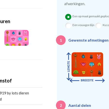
afwerkingen.
Een op maat gemaakt geploo
euren
Een vouwgordijn
Kus
Gewenste afmetinge
1
nstof
19 by lots dieren
d
Aantal delen
2