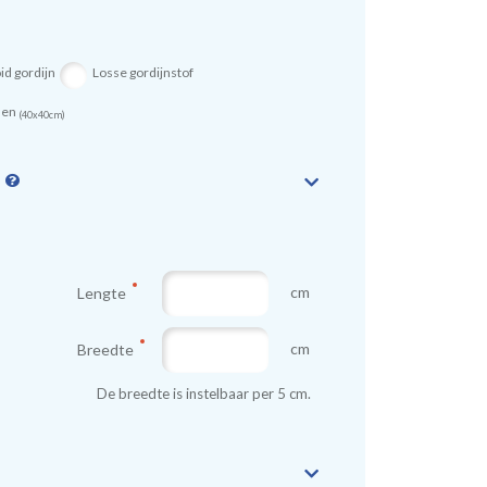
id gordijn
Losse gordijnstof
sen
(40x40cm)
n
cm
Lengte
cm
Breedte
De breedte is instelbaar per 5 cm.