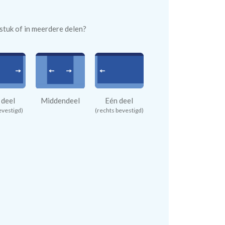
n stuk of in meerdere delen?
 deel
Middendeel
Eén deel
evestigd)
(rechts bevestigd)