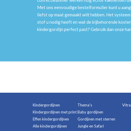
confectieatelier werken nog echte vakmensen die 
Met ons eenvoudige bestelformulier kunt u aang
liefst op maat gemaakt wilt hebben. Het systee
stof u nodig heeft en wat de bijbehorende kosten
kindergordijn perfect past? Gebruik dan onze h
Kindergordijnen
Thema's
Vitr
Kindergordijnen met print
Baby gordijnen
Effen kindergordijnen
Gordijnen met sterren
Alle kindergordijnen
Jungle en Safari