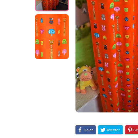
Delen
Tweeten
Be