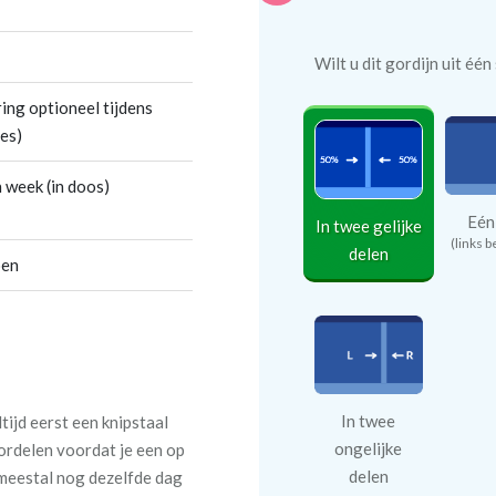
Wilt u dit gordijn uit éé
ing optioneel tijdens
es)
 week (in doos)
Eén
In twee gelijke
(links b
delen
oen
In twee
tijd eerst een knipstaal
ongelijke
oordelen voordat je een op
delen
meestal nog dezelfde dag