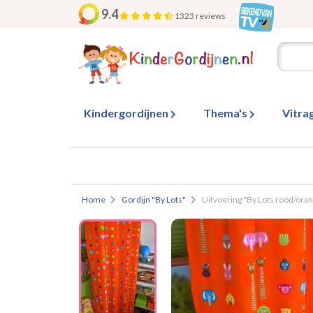
9.4
1323 reviews
Kindergordijnen
Thema's
Vitra
Home
Gordijn "By Lots"
Uitvoering "By Lots rood/oran