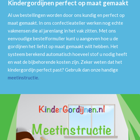
Kindergordijnen perfect op maat gemaakt
Al uw bestellingen worden door ons kundig en perfect op
maat gemaakt. In ons confectieatelier werken nog echte
vakmensen die al jarenlang in het vak zitten. Met ons
eenvoudige bestelformulier kunt u aangeven hoe u de
gordijnen het liefst op maat gemaakt wilt hebben. Het
systeem berekend automatisch hoeveel stof u nodig heeft
en wat de bijbehorende kosten zijn. Zeker weten dat het
kindergordijn perfect past? Gebruik dan onze handige
meetinstructie
.