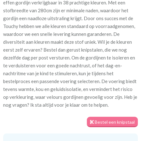
effen gordijn verkrijgbaar in 38 prachtige kleuren. Met een
stofbreedte van 280cm zijn er minimale naden, waardoor het
Stofbreedte:
280 cm
gordijn een naadloze uitstraling krijgt. Door ons succes met de
Touchy hebben we alle kleuren standaard op voorraadgenomen,
Mate van verduistering:
Geen (voering optioneel
waardoor we een snelle levering kunnen garanderen. De
tijdens bestelproces)
diversiteit aan kleuren maakt deze stof uniek. Wil je de kleuren
eerst zelf ervaren? Bestel dan gerust knipstalen, die we nog
Meestal eerder, maar houd
circa 2-3 weken
dezelfde dag per post versturen. Om de gordijnen te isoleren en
rekening met
te verduisteren voor een goede nachtrust, of het dag-en-
Materiaal:
100% polyester
nachtritme van je kind te stimuleren, kun je tijdens het
bestelproces een passende voering selecteren. De voering biedt
tevens warmte, kou en geluidsisolatie, en vermindert het risico
op verkleuring, waar velours gordijnen gevoelig voor zijn. Heb je
We hebben bijna alle stoffen op voorraad, bestel daarom gerust
nog vragen? Ik sta altijd voor je klaar om te helpen.
eerst een knipstaaltje.
Zo weet u precies met welke kleur en kwaliteit uw gordijnen
Bestel een knipstaal
worden gemaakt.
Tip:
Laat voor aangename verduistering en isolatie de