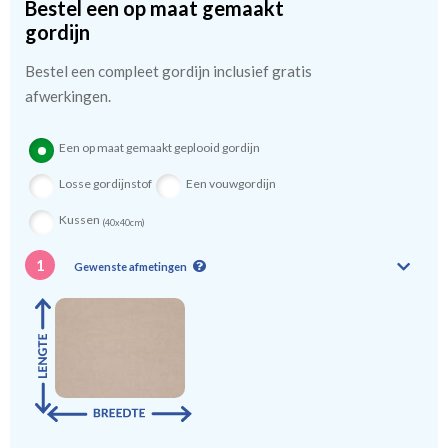
Bestel een op maat gemaakt
kindergordijnen voeren: een verschil van dag en nacht!
💤
gordijn
Bestel een compleet gordijn inclusief gratis
afwerkingen.
Een op maat gemaakt geplooid gordijn
Losse gordijnstof
Een vouwgordijn
Kussen
(40x40cm)
1
Gewenste afmetingen