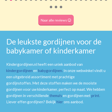
Roede
(dubbele tunnel)
Naar alle reviews
De leukste gordijnen voor de
babykamer of kinderkamer
Kindergordijnen.nl heeft een uniek aanbod van
kindergordijnen
en
babygordijnen
.
In onze webwinkel vindt u
een uitgebreid assortiment met prachtige
gordijnstoffen. Met deze stoffen maken we de mooiste
gordijnen voor uw kinderkamer, perfect op maat. We hebben
gordijnen in verschillende
thema's
en gordijnen met
print
.
Liever effen gordijnen? Bekijk
hier
ons aanbod.