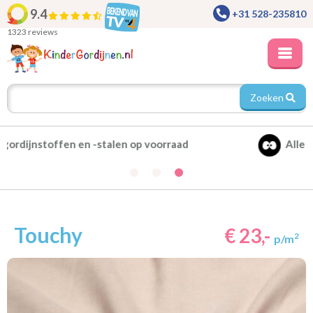
9.4
+31 528-235810
1323 reviews
Zoeken
Alle gordijnen verduisterend leverbaar
Touchy
€ 23,-
2
p/m