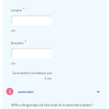
Lengte
cm
Breedte
cm
De breedte is instelbaar per
5 cm.
2
Aantal delen
Wilt u dit gordijn uit één stuk of in meerdere delen?