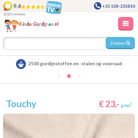
9.4
+31 528-235810
1323 reviews
Zoeken
Alle gordijnen verduisterend leverbaar
Touchy
€ 23,-
2
p/m