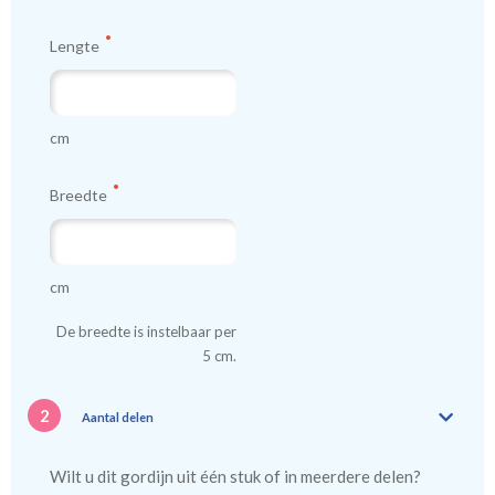
Lengte
cm
Breedte
cm
De breedte is instelbaar per
5 cm.
2
Aantal delen
Wilt u dit gordijn uit één stuk of in meerdere delen?