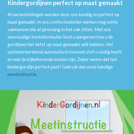
Kindergordijnen perfect op maat gemaakt
Al uw bestellingen worden door ons kundig en perfect op
maat gemaakt. In ons confectieatelier werken nog echte
vakmensen die al jarenlang in het vak zitten. Met ons
eenvoudige bestelformulier kunt u aangeven hoe u de
gordijnen het liefst op maat gemaakt wilt hebben. Het
systeem berekend automatisch hoeveel stof u nodig heeft
en wat de bijbehorende kosten zijn. Zeker weten dat het
kindergordijn perfect past? Gebruik dan onze handige
meetinstructie
.