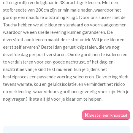
effen gordijn verkrijgbaar in 38 prachtige kleuren. Met een
stofbreedte van 280cm zijn er minimale naden, waardoor het
Stofbreedte:
280 cm
gordijn een naadloze uitstraling krijgt. Door ons succes met de
Touchy hebben we alle kleuren standaard op voorraadgenomen,
Mate van verduistering:
Geen (voering optioneel
waardoor we een snelle levering kunnen garanderen. De
tijdens bestelproces)
diversiteit aan kleuren maakt deze stof uniek. Wil je de kleuren
eerst zelf ervaren? Bestel dan gerust knipstalen, die we nog
Meestal eerder, maar houd
circa 2-3 weken
dezelfde dag per post versturen. Om de gordijnen te isoleren en
rekening met
te verduisteren voor een goede nachtrust, of het dag-en-
Materiaal:
100% polyester
nachtritme van je kind te stimuleren, kun je tijdens het
bestelproces een passende voering selecteren. De voering biedt
tevens warmte, kou en geluidsisolatie, en vermindert het risico
op verkleuring, waar velours gordijnen gevoelig voor zijn. Heb je
We hebben bijna alle stoffen op voorraad, bestel daarom gerust
nog vragen? Ik sta altijd voor je klaar om te helpen.
eerst een knipstaaltje.
Zo weet u precies met welke kleur en kwaliteit uw gordijnen
Bestel een knipstaal
worden gemaakt.
Tip:
Laat voor aangename verduistering en isolatie de