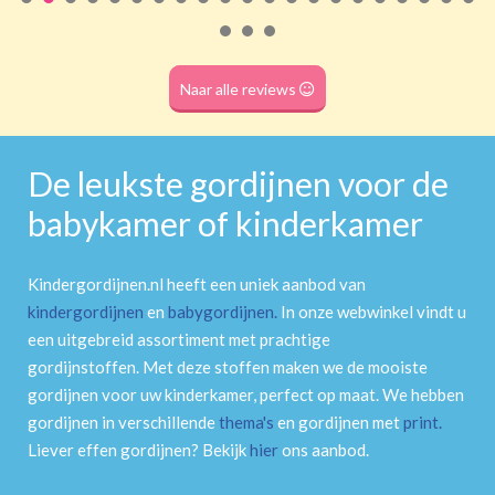
Roede
(dubbele tunnel)
Naar alle reviews
De leukste gordijnen voor de
babykamer of kinderkamer
Kindergordijnen.nl heeft een uniek aanbod van
kindergordijnen
en
babygordijnen
.
In onze webwinkel vindt u
een uitgebreid assortiment met prachtige
gordijnstoffen. Met deze stoffen maken we de mooiste
gordijnen voor uw kinderkamer, perfect op maat. We hebben
gordijnen in verschillende
thema's
en gordijnen met
print
.
Liever effen gordijnen? Bekijk
hier
ons aanbod.