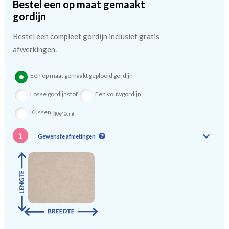
Bestel een op maat gemaakt
kindergordijnen voeren: een verschil van dag en nacht!
💤
gordijn
Bestel een compleet gordijn inclusief gratis
afwerkingen.
Een op maat gemaakt geplooid gordijn
Losse gordijnstof
Een vouwgordijn
Kussen
(40x40cm)
1
Gewenste afmetingen