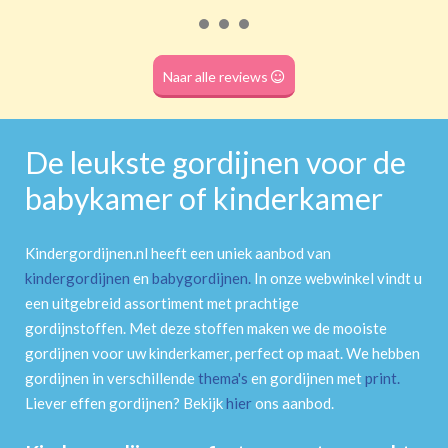
Roede
(dubbele tunnel)
Naar alle reviews
De leukste gordijnen voor de
babykamer of kinderkamer
Kindergordijnen.nl heeft een uniek aanbod van
kindergordijnen
en
babygordijnen
.
In onze webwinkel vindt u
een uitgebreid assortiment met prachtige
gordijnstoffen. Met deze stoffen maken we de mooiste
gordijnen voor uw kinderkamer, perfect op maat. We hebben
gordijnen in verschillende
thema's
en gordijnen met
print
.
Liever effen gordijnen? Bekijk
hier
ons aanbod.