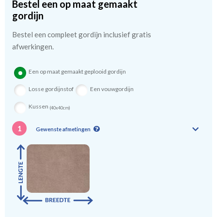
Bestel een op maat gemaakt
kindergordijnen voeren: een verschil van dag en nacht!
💤
gordijn
Bestel een compleet gordijn inclusief gratis
afwerkingen.
Een op maat gemaakt geplooid gordijn
Losse gordijnstof
Een vouwgordijn
Kussen
(40x40cm)
1
Gewenste afmetingen