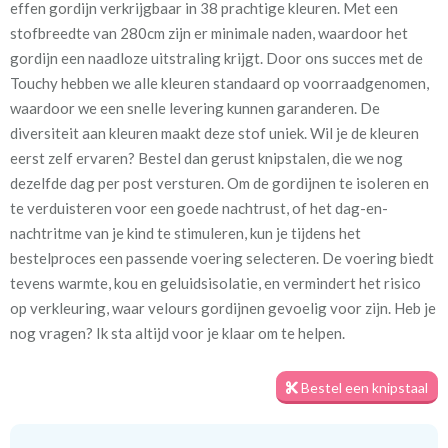
effen gordijn verkrijgbaar in 38 prachtige kleuren. Met een
stofbreedte van 280cm zijn er minimale naden, waardoor het
Stofbreedte:
280 cm
gordijn een naadloze uitstraling krijgt. Door ons succes met de
Touchy hebben we alle kleuren standaard op voorraadgenomen,
Mate van verduistering:
Geen (voering optioneel
waardoor we een snelle levering kunnen garanderen. De
tijdens bestelproces)
diversiteit aan kleuren maakt deze stof uniek. Wil je de kleuren
eerst zelf ervaren? Bestel dan gerust knipstalen, die we nog
Meestal eerder, maar houd
circa 1-2 weken
dezelfde dag per post versturen. Om de gordijnen te isoleren en
rekening met
te verduisteren voor een goede nachtrust, of het dag-en-
Materiaal:
100% polyester
nachtritme van je kind te stimuleren, kun je tijdens het
bestelproces een passende voering selecteren. De voering biedt
tevens warmte, kou en geluidsisolatie, en vermindert het risico
op verkleuring, waar velours gordijnen gevoelig voor zijn. Heb je
We hebben bijna alle stoffen op voorraad, bestel daarom gerust
nog vragen? Ik sta altijd voor je klaar om te helpen.
eerst een knipstaaltje.
Zo weet u precies met welke kleur en kwaliteit uw gordijnen
Bestel een knipstaal
worden gemaakt.
Tip:
Laat voor aangename verduistering en isolatie de