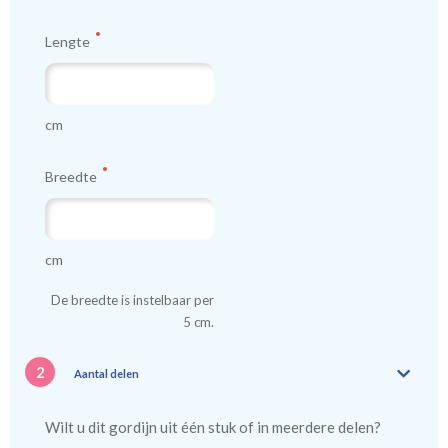
Lengte
cm
Breedte
cm
De breedte is instelbaar per
5 cm.
2
Aantal delen
Wilt u dit gordijn uit één stuk of in meerdere delen?