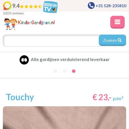
9.4
+31 528-235810
1323 reviews
Zoeken
Alle gordijnen verduisterend leverbaar
Touchy
€ 23,-
2
p/m