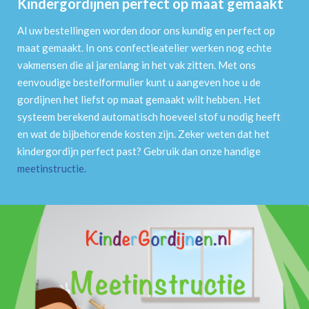
Kindergordijnen perfect op maat gemaakt
Al uw bestellingen worden door ons kundig en perfect op
maat gemaakt. In ons confectieatelier werken nog echte
vakmensen die al jarenlang in het vak zitten. Met ons
eenvoudige bestelformulier kunt u aangeven hoe u de
gordijnen het liefst op maat gemaakt wilt hebben. Het
systeem berekend automatisch hoeveel stof u nodig heeft
en wat de bijbehorende kosten zijn. Zeker weten dat het
kindergordijn perfect past? Gebruik dan onze handige
meetinstructie
.