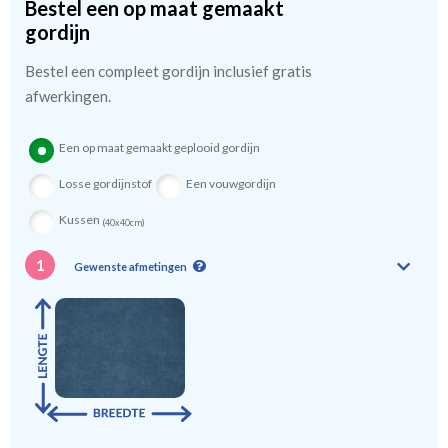
Bestel een op maat gemaakt
kindergordijnen voeren: een verschil van dag en nacht!
💤
gordijn
Bestel een compleet gordijn inclusief gratis
afwerkingen.
Een op maat gemaakt geplooid gordijn
Losse gordijnstof
Een vouwgordijn
Kussen
(40x40cm)
1
Gewenste afmetingen