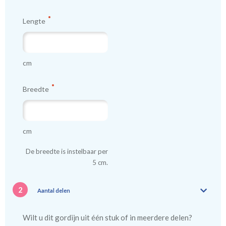
Lengte
cm
Breedte
cm
De breedte is instelbaar per
5 cm.
2
Aantal delen
Wilt u dit gordijn uit één stuk of in meerdere delen?