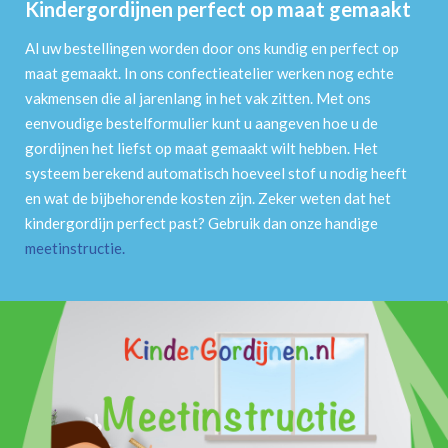
Kindergordijnen perfect op maat gemaakt
Al uw bestellingen worden door ons kundig en perfect op
maat gemaakt. In ons confectieatelier werken nog echte
vakmensen die al jarenlang in het vak zitten. Met ons
eenvoudige bestelformulier kunt u aangeven hoe u de
gordijnen het liefst op maat gemaakt wilt hebben. Het
systeem berekend automatisch hoeveel stof u nodig heeft
en wat de bijbehorende kosten zijn. Zeker weten dat het
kindergordijn perfect past? Gebruik dan onze handige
meetinstructie
.