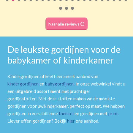
Roede
(dubbele tunnel)
Naar alle reviews
De leukste gordijnen voor de
babykamer of kinderkamer
Kindergordijnen.nl heeft een uniek aanbod van
kindergordijnen
en
babygordijnen
.
In onze webwinkel vindt u
een uitgebreid assortiment met prachtige
gordijnstoffen. Met deze stoffen maken we de mooiste
gordijnen voor uw kinderkamer, perfect op maat. We hebben
gordijnen in verschillende
thema's
en gordijnen met
print
.
Liever effen gordijnen? Bekijk
hier
ons aanbod.