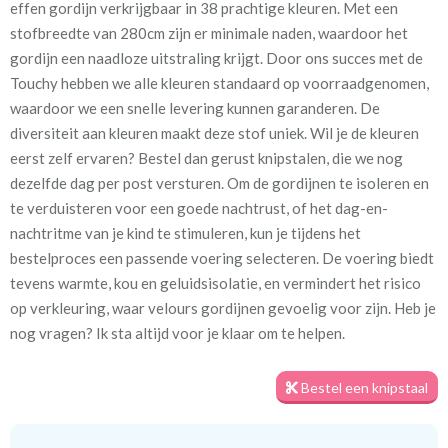
effen gordijn verkrijgbaar in 38 prachtige kleuren. Met een
stofbreedte van 280cm zijn er minimale naden, waardoor het
Stofbreedte:
280 cm
gordijn een naadloze uitstraling krijgt. Door ons succes met de
Touchy hebben we alle kleuren standaard op voorraadgenomen,
Mate van verduistering:
Geen (voering optioneel
waardoor we een snelle levering kunnen garanderen. De
tijdens bestelproces)
diversiteit aan kleuren maakt deze stof uniek. Wil je de kleuren
eerst zelf ervaren? Bestel dan gerust knipstalen, die we nog
Meestal eerder, maar houd
circa 1-2 weken
dezelfde dag per post versturen. Om de gordijnen te isoleren en
rekening met
te verduisteren voor een goede nachtrust, of het dag-en-
Materiaal:
100% polyester
nachtritme van je kind te stimuleren, kun je tijdens het
bestelproces een passende voering selecteren. De voering biedt
tevens warmte, kou en geluidsisolatie, en vermindert het risico
op verkleuring, waar velours gordijnen gevoelig voor zijn. Heb je
We hebben bijna alle stoffen op voorraad, bestel daarom gerust
nog vragen? Ik sta altijd voor je klaar om te helpen.
eerst een knipstaaltje.
Zo weet u precies met welke kleur en kwaliteit uw gordijnen
Bestel een knipstaal
worden gemaakt.
Tip:
Laat voor aangename verduistering en isolatie de