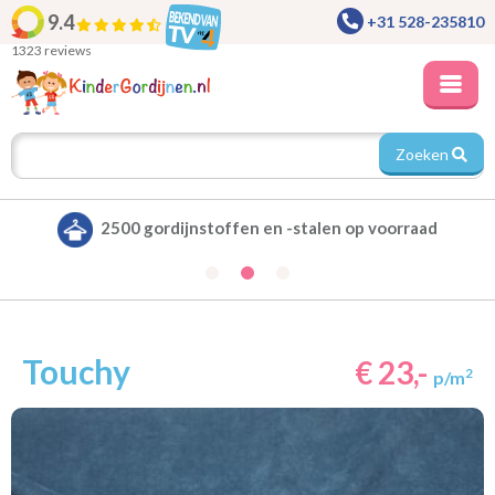
9.4
+31 528-235810
1323 reviews
Zoeken
Alle gordijnen verduisterend leverbaar
Touchy
€ 23,-
2
p/m