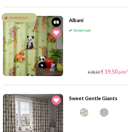
(48)
(86)
Turquoise
Violet/Paars/Lila
(71)
(125)
Wit
Zand
AANBIEDING!
Albani
(27)
Zwart
Op voorraad
Filteren
€ 19,50
2
p/m
€ 28,50
Sweet Gentle Giants