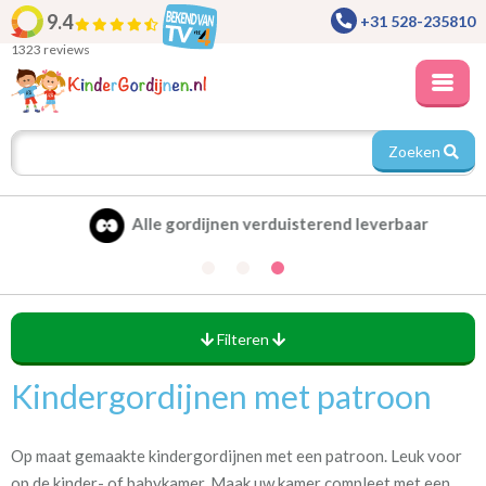
9.4
+31 528-235810
1323 reviews
Zoeken
Alle gordijnen verduisterend leverbaar
Filteren
Kindergordijnen met patroon
Patronen en vormen
(160)
Bloem en bladmotieven
Op maat gemaakte kindergordijnen met een patroon. Leuk voor
(19)
Fantasie
op de kinder- of babykamer. Maak uw kamer compleet met een