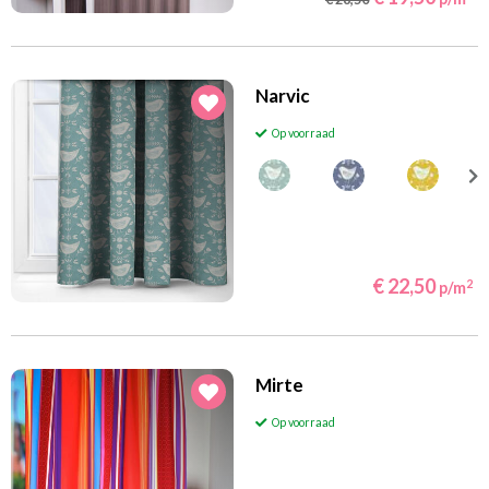
(30)
Maritiem
(22)
Prinsessen
(13)
Ridders en piraten
Narvic
(106)
Jungle en safari
Op voorraad
(4)
Sport
(17)
Sterren en planeten
(75)
Transport
(29)
Wereld en steden
€ 22,50
2
p/m
(39)
Boerderijdieren
(44)
Bosdieren
(20)
Huisdieren
Mirte
(14)
Paardengordijnen
Op voorraad
(4)
Nijntje
(60)
Vlinders