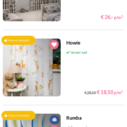
€ 26,-
2
p/m
Meest verkocht
Howie
Op voorraad
€ 18,50
2
p/m
€ 28,50
Meest verkocht
Rumba