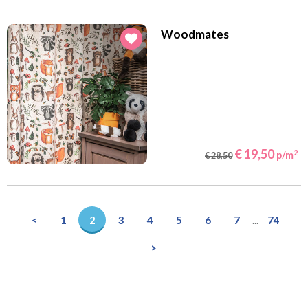
Woodmates
€ 19,50
2
p/m
€ 28,50
<
1
2
3
4
5
6
7
...
74
>