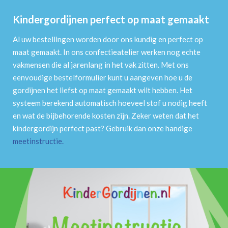
Kindergordijnen perfect op maat gemaakt
Al uw bestellingen worden door ons kundig en perfect op
maat gemaakt. In ons confectieatelier werken nog echte
vakmensen die al jarenlang in het vak zitten. Met ons
eenvoudige bestelformulier kunt u aangeven hoe u de
gordijnen het liefst op maat gemaakt wilt hebben. Het
systeem berekend automatisch hoeveel stof u nodig heeft
en wat de bijbehorende kosten zijn. Zeker weten dat het
kindergordijn perfect past? Gebruik dan onze handige
meetinstructie
.