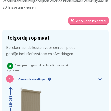
Verduisterende rolgordijnen voor de kinderkamer verkrijgbaar in
Artikelnummer
Ms_ 6257 taupe
20 frisse uni kleuren.
Stofbreedte:
200 cm
Bestel een knipstaal
Meestal eerder, maar houd
circa 2-3 weken
rekening met
Rolgordijn op maat
Bereken hier de kosten voor een compleet
gordijn inclusief systeem en afwerkingen.
We hebben bijna alle stoffen op voorraad, bestel daarom gerust
eerst een knipstaaltje.
Een op maat gemaakt rolgordijn inclusief
Zo weet u precies met welke kleur en kwaliteit uw gordijnen
systeem
worden gemaakt.
1
Gewenste afmetingen
Tip:
Laat voor aangename verduistering en isolatie de
kindergordijnen voeren: een verschil van dag en nacht!
💤