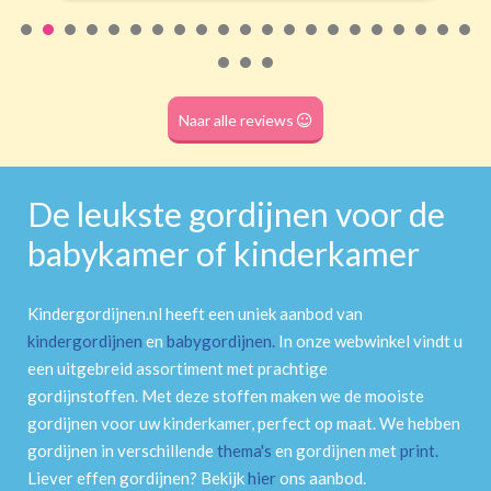
Naar alle reviews
De leukste gordijnen voor de
babykamer of kinderkamer
Kindergordijnen.nl heeft een uniek aanbod van
kindergordijnen
en
babygordijnen
.
In onze webwinkel vindt u
een uitgebreid assortiment met prachtige
gordijnstoffen. Met deze stoffen maken we de mooiste
gordijnen voor uw kinderkamer, perfect op maat. We hebben
gordijnen in verschillende
thema's
en gordijnen met
print
.
Liever effen gordijnen? Bekijk
hier
ons aanbod.