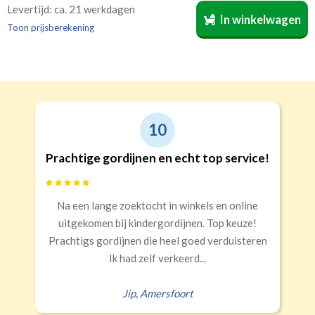
Bestelt u meerdere gordijnen? Geef door welk gordijn
Ja
Op de dag
Op of over het kozijn geplaatst gordijn.
Levertijd: ca. 21 werkdagen
In winkelwagen
voor welke kamer is bestemd. Wij vermelden dat dan op
Nee
Toon prijsberekening
de verpakking
(niet verplicht, maar wel handig)
.
10
Op de dag
In de dag
Prachtige gordijnen en echt top service!
Na een lange zoektocht in winkels en online
uitgekomen bij kindergordijnen. Top keuze!
Prachtigs gordijnen die heel goed verduisteren
Ik had zelf verkeerd...
Jip
,
Amersfoort