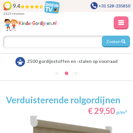
9.4
+31 528-235810
1323 reviews
Zoeken
n -stalen op voorraad
Alle gordijnen verduis
Verduisterende rolgordijnen
€ 29,50
2
p/m