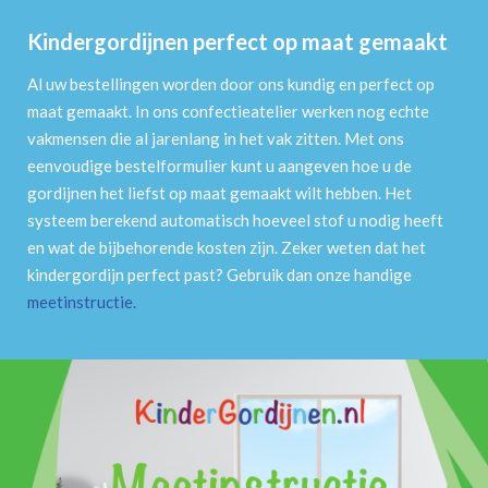
Kindergordijnen perfect op maat gemaakt
Al uw bestellingen worden door ons kundig en perfect op
maat gemaakt. In ons confectieatelier werken nog echte
vakmensen die al jarenlang in het vak zitten. Met ons
eenvoudige bestelformulier kunt u aangeven hoe u de
gordijnen het liefst op maat gemaakt wilt hebben. Het
systeem berekend automatisch hoeveel stof u nodig heeft
en wat de bijbehorende kosten zijn. Zeker weten dat het
kindergordijn perfect past? Gebruik dan onze handige
meetinstructie
.