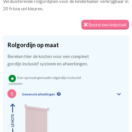
Verduisterende rolgordijnen voor de kinderkamer verkrijgbaar in
Artikelnummer
Ms_ 6265 roze
20 frisse uni kleuren.
Stofbreedte:
200 cm
Bestel een knipstaal
Meestal eerder, maar houd
circa 2-3 weken
rekening met
Rolgordijn op maat
Bereken hier de kosten voor een compleet
gordijn inclusief systeem en afwerkingen.
We hebben bijna alle stoffen op voorraad, bestel daarom gerust
eerst een knipstaaltje.
Een op maat gemaakt rolgordijn inclusief
Zo weet u precies met welke kleur en kwaliteit uw gordijnen
systeem
worden gemaakt.
1
Gewenste afmetingen
Tip:
Laat voor aangename verduistering en isolatie de
kindergordijnen voeren: een verschil van dag en nacht!
💤