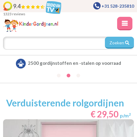
9.4
+31 528-235810
1323 reviews
Zoeken
p voorraad
Alle gordijnen verduisterend leve
Verduisterende rolgordijnen
€ 29,50
2
p/m