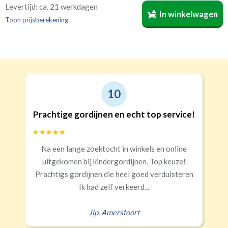
Bestelt u meerdere gordijnen? Geef door welk gordijn
Ja
Op de dag
Op of over het kozijn geplaatst gordijn.
Levertijd: ca. 21 werkdagen
In winkelwagen
voor welke kamer is bestemd. Wij vermelden dat dan op
Nee
Toon prijsberekening
de verpakking
(niet verplicht, maar wel handig)
.
10
Op de dag
In de dag
Prachtige gordijnen en echt top service!
Na een lange zoektocht in winkels en online
uitgekomen bij kindergordijnen. Top keuze!
Prachtigs gordijnen die heel goed verduisteren
Ik had zelf verkeerd...
Jip
,
Amersfoort