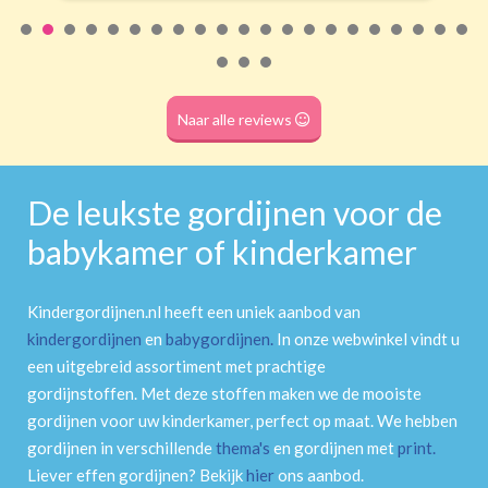
Naar alle reviews
De leukste gordijnen voor de
babykamer of kinderkamer
Kindergordijnen.nl heeft een uniek aanbod van
kindergordijnen
en
babygordijnen
.
In onze webwinkel vindt u
een uitgebreid assortiment met prachtige
gordijnstoffen. Met deze stoffen maken we de mooiste
gordijnen voor uw kinderkamer, perfect op maat. We hebben
gordijnen in verschillende
thema's
en gordijnen met
print
.
Liever effen gordijnen? Bekijk
hier
ons aanbod.