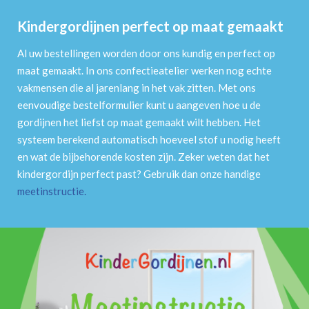
Kindergordijnen perfect op maat gemaakt
Al uw bestellingen worden door ons kundig en perfect op
maat gemaakt. In ons confectieatelier werken nog echte
vakmensen die al jarenlang in het vak zitten. Met ons
eenvoudige bestelformulier kunt u aangeven hoe u de
gordijnen het liefst op maat gemaakt wilt hebben. Het
systeem berekend automatisch hoeveel stof u nodig heeft
en wat de bijbehorende kosten zijn. Zeker weten dat het
kindergordijn perfect past? Gebruik dan onze handige
meetinstructie
.