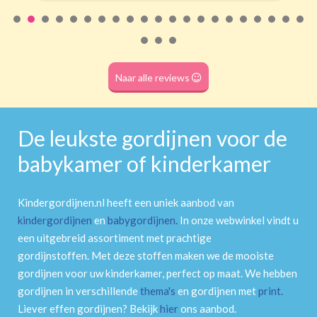
Naar alle reviews
De leukste gordijnen voor de
babykamer of kinderkamer
Kindergordijnen.nl heeft een uniek aanbod van
kindergordijnen
en
babygordijnen
.
In onze webwinkel vindt u
een uitgebreid assortiment met prachtige
gordijnstoffen. Met deze stoffen maken we de mooiste
gordijnen voor uw kinderkamer, perfect op maat. We hebben
gordijnen in verschillende
thema's
en gordijnen met
print
.
Liever effen gordijnen? Bekijk
hier
ons aanbod.