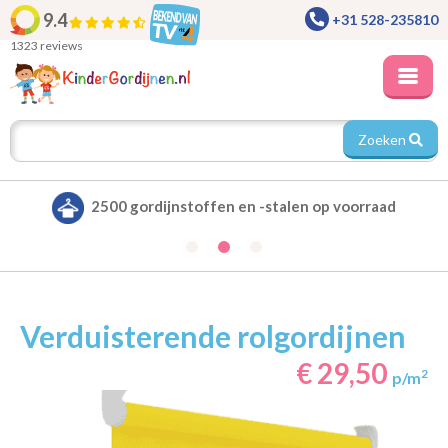
9.4
+31 528-235810
1323 reviews
Zoeken
voorraad
Alle gordijnen verduisterend leverb
Verduisterende rolgordijnen
€ 29,50
2
p/m