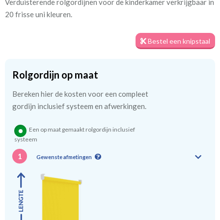
Verduisterende rolgordijnen voor de kinderkamer verkrijgbaar in
Artikelnummer
Ms_ 6260 geel
20 frisse uni kleuren.
Stofbreedte:
200 cm
Bestel een knipstaal
Meestal eerder, maar houd
circa 2-3 weken
rekening met
Rolgordijn op maat
Bereken hier de kosten voor een compleet
gordijn inclusief systeem en afwerkingen.
We hebben bijna alle stoffen op voorraad, bestel daarom gerust
eerst een knipstaaltje.
Een op maat gemaakt rolgordijn inclusief
Zo weet u precies met welke kleur en kwaliteit uw gordijnen
systeem
worden gemaakt.
1
Gewenste afmetingen
Tip:
Laat voor aangename verduistering en isolatie de
kindergordijnen voeren: een verschil van dag en nacht!
💤