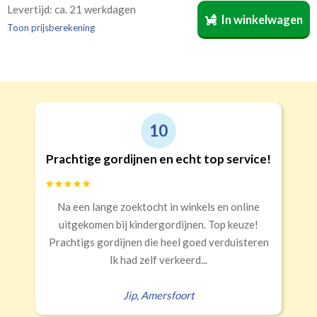
Bestelt u meerdere gordijnen? Geef door welk gordijn
Ja
Op de dag
Op of over het kozijn geplaatst gordijn.
Levertijd: ca. 21 werkdagen
In winkelwagen
voor welke kamer is bestemd. Wij vermelden dat dan op
Nee
Toon prijsberekening
de verpakking
(niet verplicht, maar wel handig)
.
10
Op de dag
In de dag
Prachtige gordijnen en echt top service!
Na een lange zoektocht in winkels en online
uitgekomen bij kindergordijnen. Top keuze!
Prachtigs gordijnen die heel goed verduisteren
Ik had zelf verkeerd...
Jip
,
Amersfoort