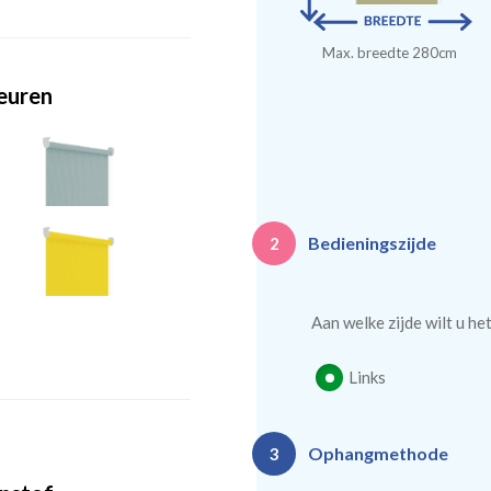
Max. breedte 280cm
leuren
Bedieningszijde
2
Aan welke zijde wilt u he
Links
Ophangmethode
3