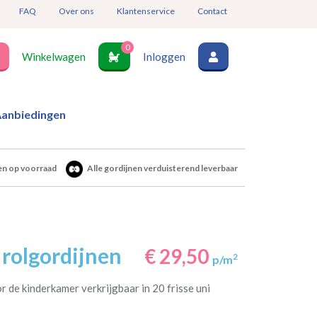
FAQ
Over ons
Klantenservice
Contact
0
Winkelwagen
Inloggen
anbiedingen
en op voorraad
Alle gordijnen verduisterend leverbaar
 rolgordijnen
€ 29,50
2
p/m
 de kinderkamer verkrijgbaar in 20 frisse uni