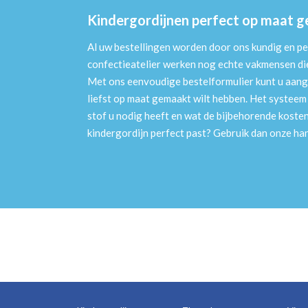
Kindergordijnen perfect op maat 
Al uw bestellingen worden door ons kundig en pe
confectieatelier werken nog echte vakmensen die 
Met ons eenvoudige bestelformulier kunt u aang
liefst op maat gemaakt wilt hebben. Het systee
stof u nodig heeft en wat de bijbehorende kosten
kindergordijn perfect past? Gebruik dan onze h