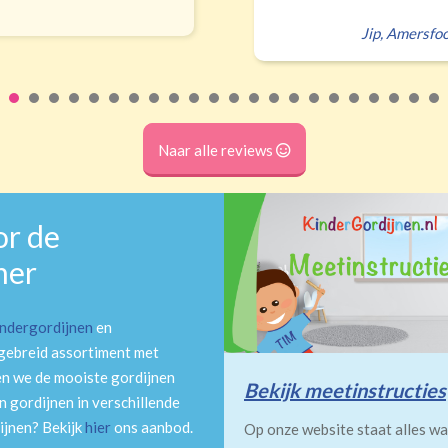
Jip
,
Amersfoo
Naar alle reviews
or de
mer
indergordijnen
en
tgebreid assortiment met
en we de mooiste gordijnen
Bekijk meetinstructies
 gordijnen in verschillende
ijnen? Bekijk
hier
ons aanbod.
Op onze website staat alles wa