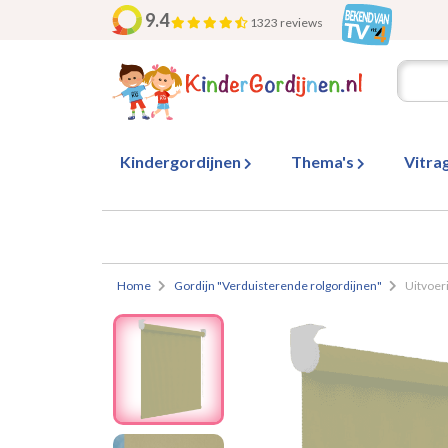
9.4
1323 reviews
Kindergordijnen
Thema's
Vitra
Home
Gordijn "Verduisterende rolgordijnen"
Uitvoer