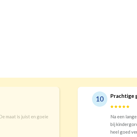
Prachtige 
10
 De maat is juist en goeie
Na een lange
bij kindergor
heel goed ver