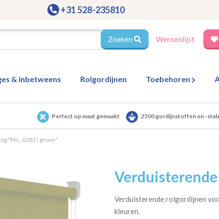
+31 528-235810
Zoeken
Wensenlijst
ges & inbetweens
Rolgordijnen
Toebehoren
A
Perfect op maat gemaakt
2500 gordijnstoffen en -stal
ing "Ms_ 6283 l.groen"
Verduisterende
Verduisterende rolgordijnen voor
kleuren.