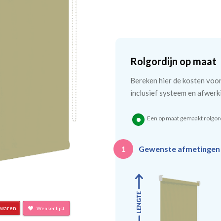
Rolgordijn op maat
Bereken hier de kosten voo
inclusief systeem en afwerk
Een op maat gemaakt rolgord
Gewenste afmetinge
1
waren
Wensenlijst