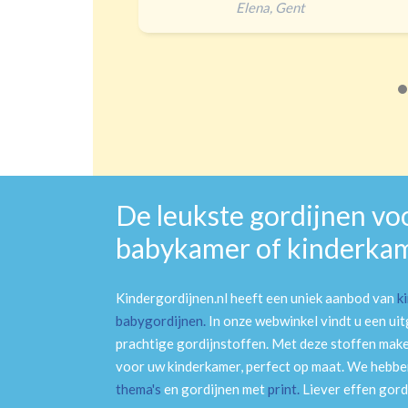
Elena
,
Gent
De leukste gordijnen vo
babykamer of kinderka
Kindergordijnen.nl heeft een uniek aanbod van
k
babygordijnen
.
In onze webwinkel vindt u een ui
prachtige gordijnstoffen. Met deze stoffen mak
voor uw kinderkamer, perfect op maat. We hebben
thema's
en gordijnen met
print
.
Liever effen gord