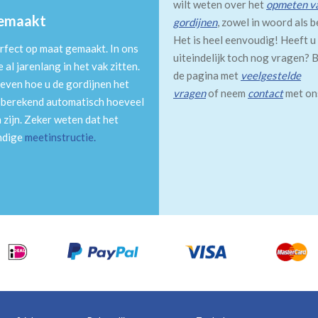
wilt weten over het
opmeten v
gemaakt
gordijnen
, zowel in woord als b
Het is heel eenvoudig! Heeft u
rfect op maat gemaakt. In ons
uiteindelijk toch nog vragen? B
al jarenlang in het vak zitten.
de pagina met
veelgestelde
even hoe u de gordijnen het
vragen
of neem
contact
met on
m berekend automatisch hoeveel
 zijn. Zeker weten dat het
andige
meetinstructie
.