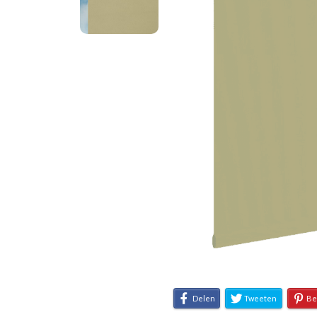
Delen
Tweeten
Be