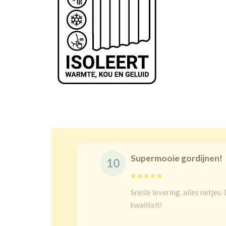
Supermooie gordijnen!
10
delijk
Snelle levering, alles netjes.
 een heel
kwaliteit!