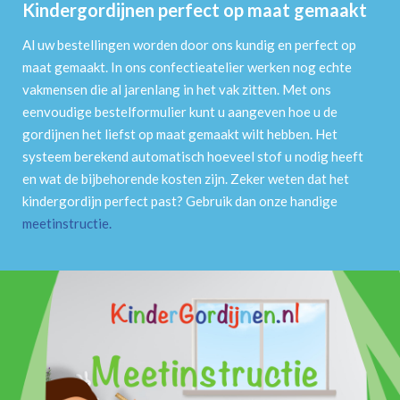
Kindergordijnen perfect op maat gemaakt
Al uw bestellingen worden door ons kundig en perfect op
maat gemaakt. In ons confectieatelier werken nog echte
vakmensen die al jarenlang in het vak zitten. Met ons
eenvoudige bestelformulier kunt u aangeven hoe u de
gordijnen het liefst op maat gemaakt wilt hebben. Het
systeem berekend automatisch hoeveel stof u nodig heeft
en wat de bijbehorende kosten zijn. Zeker weten dat het
kindergordijn perfect past? Gebruik dan onze handige
meetinstructie
.