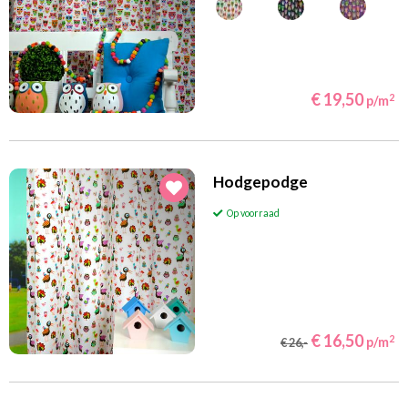
€ 19,50
2
p/m
Hodgepodge
Op voorraad
€ 16,50
2
p/m
€ 26,-