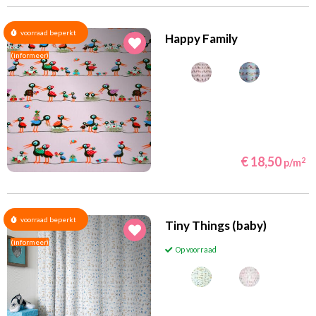
voorraad beperkt
Happy Family
(informeer)
€ 18,50
2
p/m
voorraad beperkt
Tiny Things (baby)
(informeer)
Op voorraad