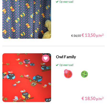
Op voorraad
€ 13,50
2
p/m
€ 16,50
Owl Family
Op voorraad
€ 18,50
2
p/m