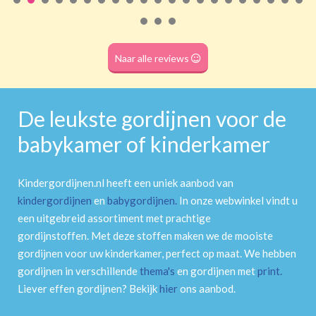
Naar alle reviews
De leukste gordijnen voor de
babykamer of kinderkamer
Kindergordijnen.nl heeft een uniek aanbod van
kindergordijnen
en
babygordijnen
.
In onze webwinkel vindt u
een uitgebreid assortiment met prachtige
gordijnstoffen. Met deze stoffen maken we de mooiste
gordijnen voor uw kinderkamer, perfect op maat. We hebben
gordijnen in verschillende
thema's
en gordijnen met
print
.
Liever effen gordijnen? Bekijk
hier
ons aanbod.