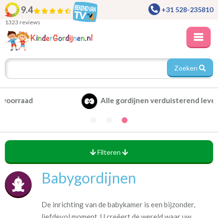
9.4
+31 528-235810
1323 reviews
Zoeken
Alle gordijnen verduisterend leverbaar
Filteren
Babygordijnen
De inrichting van de babykamer is een bijzonder,
liefdevol moment. U creëert de wereld waar uw