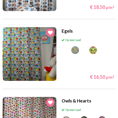
€ 18,50
2
p/m
Egels
Op voorraad
€ 16,50
2
p/m
Owls & Hearts
Op voorraad