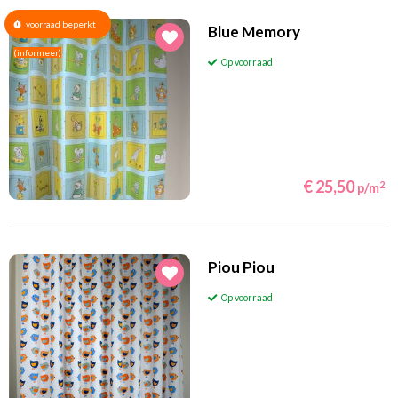
voorraad beperkt
Blue Memory
(informeer)
Op voorraad
€ 25,50
2
p/m
Piou Piou
Op voorraad