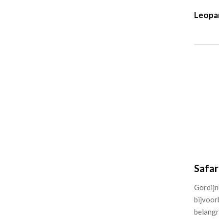
Leopa
Safar
Gordijne
bijvoor
belangr