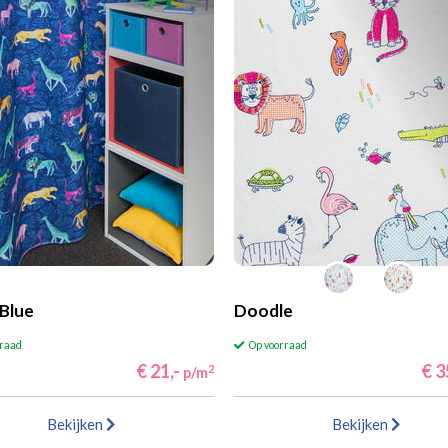
 Blue
Doodle
rraad
Op voorraad
€ 21,-
€ 3
2
p/m
Bekijken
Bekijken