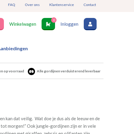
FAQ
Over ons
Klantenservice
Contact
0
Winkelwagen
Inloggen
anbiedingen
en op voorraad
Alle gordijnen verduisterend leverbaar
en kan dat veilig. Wat doe je dus als de leeuw en de
, tot morgen!”
Ook jungle-gordijnen zijn er in vele
Gordijnen met giraffen, zebra’s en olifanten zijn