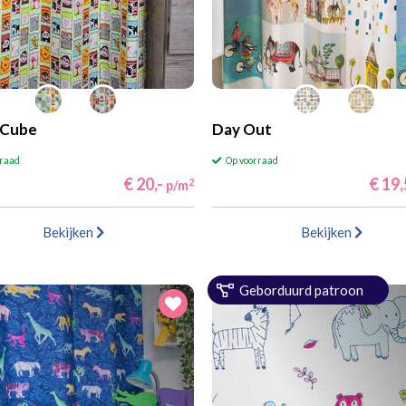
 Cube
Day Out
rraad
Op voorraad
€ 20,-
€ 19
2
p/m
Bekijken
Bekijken
Geborduurd patroon