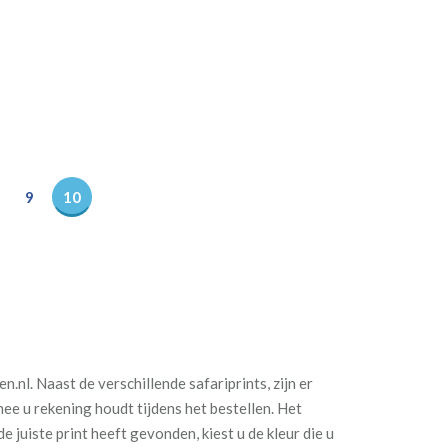
9
10
n.nl. Naast de verschillende safariprints, zijn er
ee u rekening houdt tijdens het bestellen. H
et
e juiste print heeft gevonden, kiest u de kleur die u