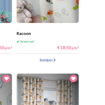
Racoon
Op voorraad
,50
€ 18,50
2
2
p/m
p/m
Bekijken