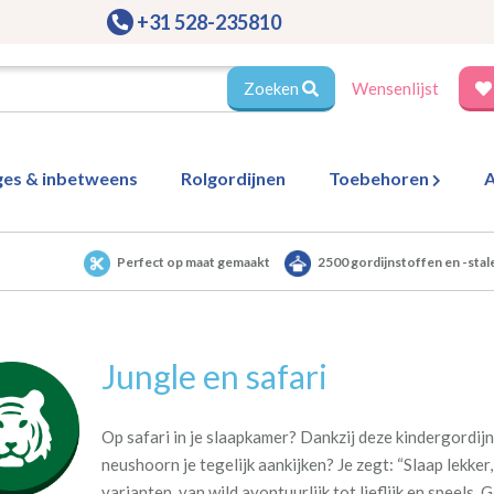
+31 528-235810
Zoeken
Wensenlijst
ges & inbetweens
Rolgordijnen
Toebehoren
A
Perfect op maat gemaakt
2500 gordijnstoffen en -stal
Jungle en safari
Op safari in je slaapkamer? Dankzij deze kindergordijn
neushoorn je tegelijk aankijken? Je zegt: “Slaap lekker
varianten, van wild avontuurlijk tot lieflijk en speels. 