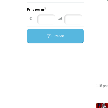
2
Prijs per m
€
tot
Filteren
118 pr