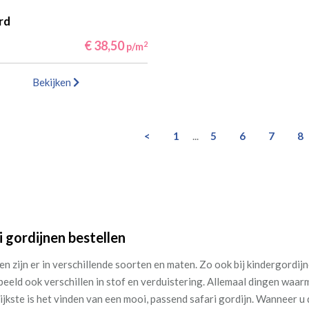
rd
€ 38,50
2
p/m
Bekijken
<
1
...
5
6
7
8
i gordijnen bestellen
n zijn er in verschillende soorten en maten. Zo ook bij kindergordijne
beeld ook verschillen in stof en verduistering. Allemaal dingen waarm
ijkste is het vinden van een mooi, passend safari gordijn. Wanneer u d