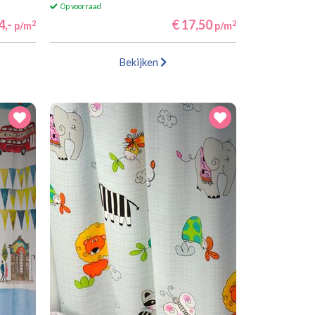
Op voorraad
4,-
€ 17,50
2
2
p/m
p/m
Bekijken