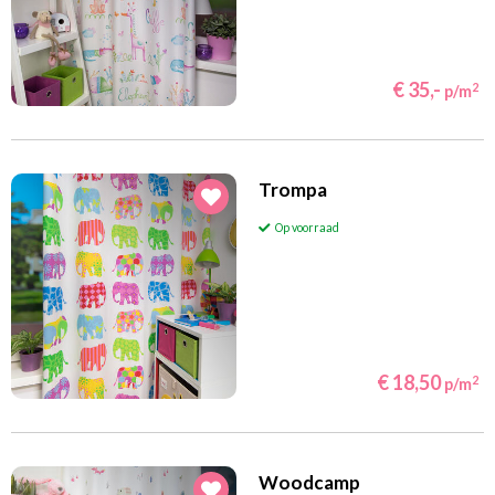
€ 35,-
2
p/m
Trompa
Op voorraad
€ 18,50
2
p/m
Woodcamp