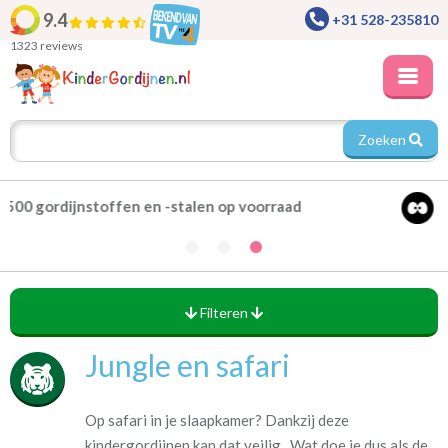
9.4
+31 528-235810
1323 reviews
Zoeken
Alle gordijnen verduisterend leverbaar
Filteren
Jungle en safari
Op safari in je slaapkamer? Dankzij deze
kindergordijnen kan dat veilig. Wat doe je dus als de