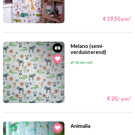
€ 19,50
2
p/m
Melano (semi-
verduisterend)
Op voorraad
€ 20,-
2
p/m
Animalia