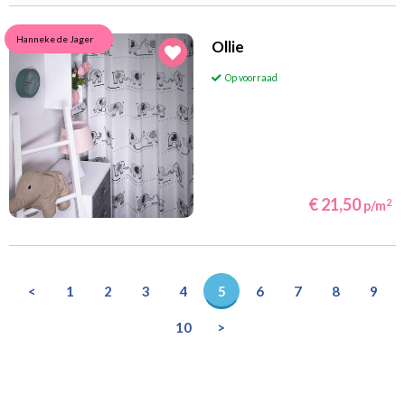
Hanneke de Jager
Ollie
Op voorraad
€ 21,50
2
p/m
<
1
2
3
4
5
6
7
8
9
10
>