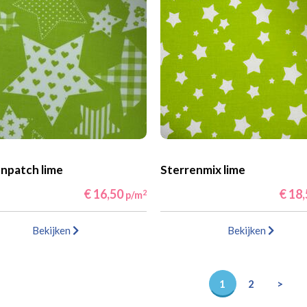
npatch lime
Sterrenmix lime
€ 16,50
€ 18
2
p/m
Bekijken
Bekijken
1
2
>