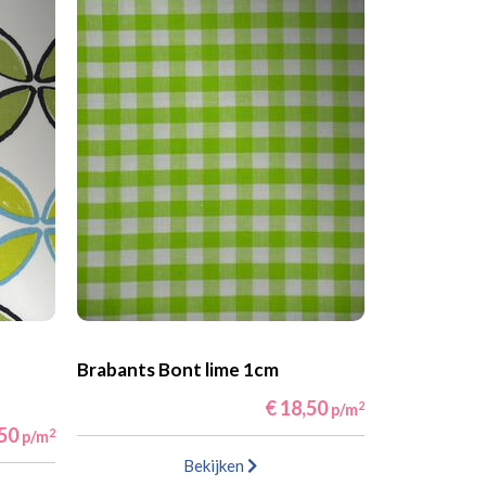
Brabants Bont lime 1cm
€ 18,50
2
p/m
,50
2
p/m
Bekijken