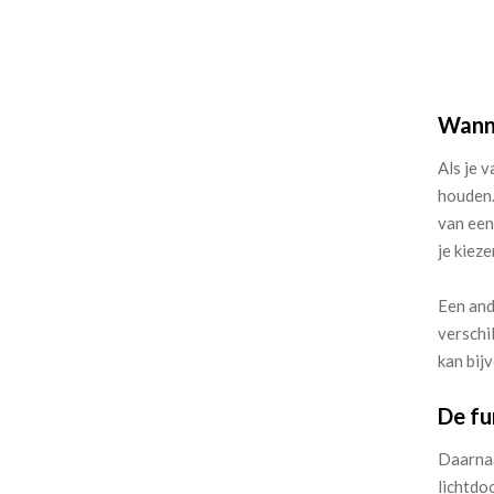
Wanne
Als je 
houden. 
van een
je kieze
Een and
verschi
kan bij
De fu
Daarnaa
lichtdo