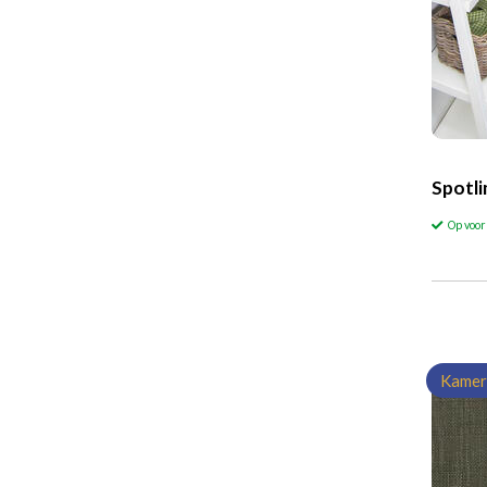
Spotl
Op voo
Kamer