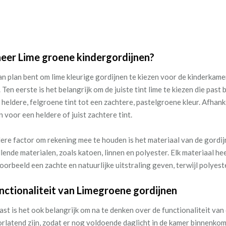
er Lime groene kindergordijnen?
van plan bent om lime kleurige gordijnen te kiezen voor de kinderkame
Ten eerste is het belangrijk om de juiste tint lime te kiezen die past 
 heldere, felgroene tint tot een zachtere, pastelgroene kleur. Afhank
n voor een heldere of juist zachtere tint.
ere factor om rekening mee te houden is het materiaal van de gordijn
llende materialen, zoals katoen, linnen en polyester. Elk materiaal he
voorbeeld een zachte en natuurlijke uitstraling geven, terwijl polyes
nctionaliteit van Limegroene gordijnen
st is het ook belangrijk om na te denken over de functionaliteit van 
orlatend zijn, zodat er nog voldoende daglicht in de kamer binnenkomt, 