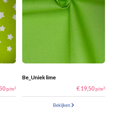
Be_Uniek lime
,50
€ 19,50
2
2
p/m
p/m
Bekijken