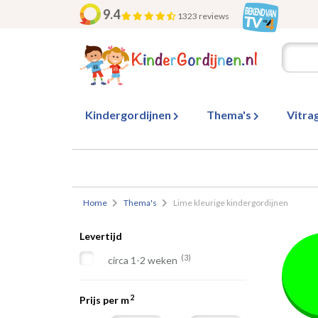
9.4
1323 reviews
Kindergordijnen
Thema's
Vitra
Home
Thema's
Lime kleurige kindergordijnen
Levertijd
(3)
circa 1-2 weken
2
Prijs per m