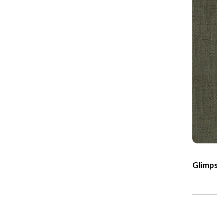
Glimp