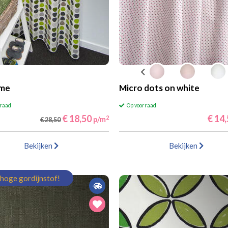
ime
Micro dots on white
rraad
Op voorraad
€ 18,50
€ 14
2
p/m
€ 28,50
Bekijken
Bekijken
hoge gordijnstof!