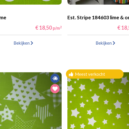
ime
Est. Stripe 184603 lime & 
€ 18,50
€ 18
2
p/m
Bekijken
Bekijken
Meest verkocht