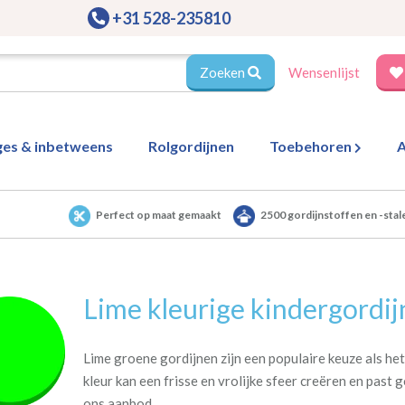
+31 528-235810
Zoeken
Wensenlijst
ges & inbetweens
Rolgordijnen
Toebehoren
A
Perfect op maat gemaakt
2500 gordijnstoffen en -stal
Lime kleurige kindergordi
Lime groene gordijnen zijn een populaire keuze als he
kleur kan een frisse en vrolijke sfeer creëren en past 
ons aanbod.