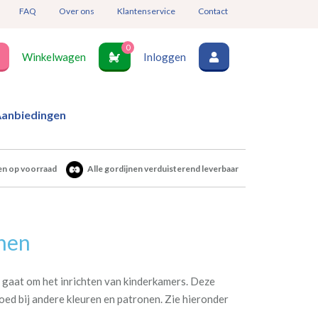
FAQ
Over ons
Klantenservice
Contact
0
Winkelwagen
Inloggen
anbiedingen
en op voorraad
Alle gordijnen verduisterend leverbaar
jnen
t gaat om het inrichten van kinderkamers. Deze
goed bij andere kleuren en patronen. Zie hieronder