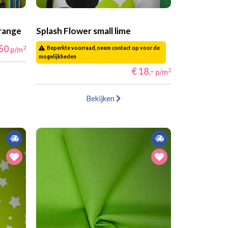
orange
Splash Flower small lime
,50
2
Beperkte voorraad, neem contact op voor de
p/m
mogelijkheden
€ 18,-
2
p/m
Bekijken