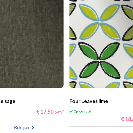
se sage
Four Leaves lime
€ 17,50
2
p/m
Op voorraad
€ 18
Bekijken