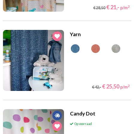
€ 21,-
2
p/m
€ 28,50
Yarn
€ 25,50
2
p/m
€ 42,-
Candy Dot
Op voorraad