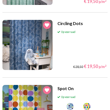
€ 19,50
2
p/m
Circling Dots
Op voorraad
€ 19,50
2
p/m
€ 28,50
Spot On
Op voorraad