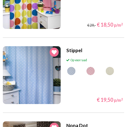
€ 18,50
2
p/m
€ 29,-
Stippel
Op voorraad
€ 19,50
2
p/m
Nona Dot