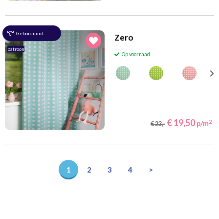
Geborduurd
Zero
patroon
Op voorraad
€ 19,50
2
p/m
€ 23,-
1
2
3
4
>