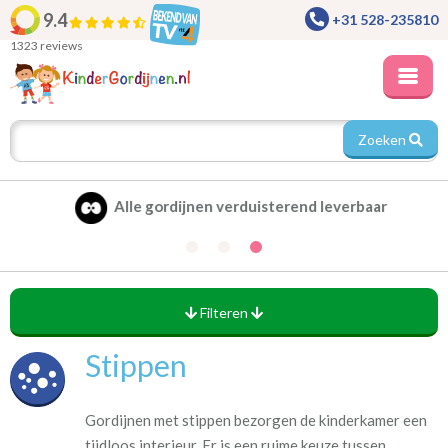
9.4
+31 528-235810
1323 reviews
Zoeken
Alle gordijnen verduisterend leverbaar
Filteren
Stippen
Gordijnen met stippen bezorgen de kinderkamer een
tijdloos interieur. Er is een ruime keuze tussen