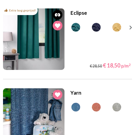
Extra laag geprijsd!
Eclipse
€ 18,50
2
p/m
€ 28,50
Yarn