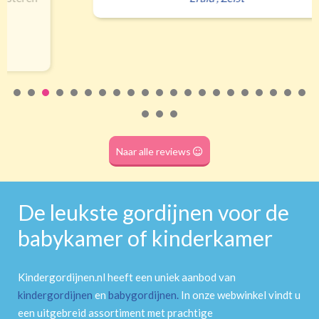
Naar alle reviews
De leukste gordijnen voor de
babykamer of kinderkamer
Kindergordijnen.nl heeft een uniek aanbod van
kindergordijnen
en
babygordijnen
.
In onze webwinkel vindt u
een uitgebreid assortiment met prachtige