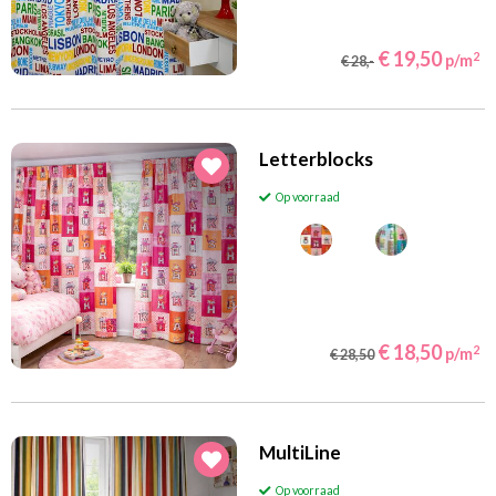
(57)
(105)
Turquoise
Violet/Paars/Lila
(97)
(152)
Wit
Zand
€ 19,50
2
p/m
€ 28,-
(43)
Zwart
Filteren
Letterblocks
Op voorraad
€ 18,50
2
p/m
€ 28,50
MultiLine
Op voorraad