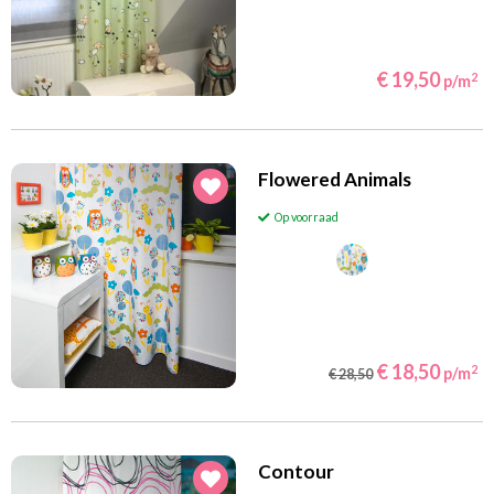
(31)
Maritiem
(22)
Prinsessen
€ 19,50
2
p/m
(13)
Ridders en piraten
(116)
Jungle en safari
(4)
Sport
Flowered Animals
(19)
Sterren en planeten
Op voorraad
(80)
Transport
(30)
Wereld en steden
(41)
Boerderijdieren
(46)
Bosdieren
€ 18,50
(20)
2
Huisdieren
p/m
€ 28,50
(14)
Paardengordijnen
(4)
Nijntje
Contour
(62)
Vlinders