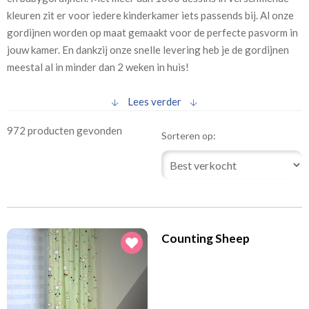
(32)
Hartjes
kleuren zit er voor iedere kinderkamer iets passends bij. Al onze
(45)
Prikkelarme gordijnen
gordijnen worden op maat gemaakt voor de perfecte pasvorm in
(26)
jouw kamer. En dankzij onze snelle levering heb je de gordijnen
Retro
meestal al in minder dan 2 weken in huis!
(24)
Ruitjes
(66)
Sterren
Lees verder
(45)
Stippen
972 producten gevonden
Sorteren op:
(45)
Strepen
Print dessins
(18)
Disney
(53)
Cartoon
(5)
Cowboys en Indianen
Counting Sheep
(11)
Dino's
(23)
Educatief
(64)
Fotogordijnen digitaal