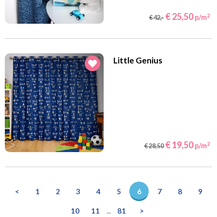
€ 25,50
2
p/m
€ 42,-
Little Genius
€ 19,50
2
p/m
€ 28,50
<
1
2
3
4
5
6
7
8
9
10
11
...
81
>