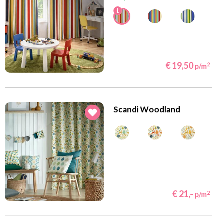
€ 19,50
2
p/m
Scandi Woodland
€ 21,-
2
p/m