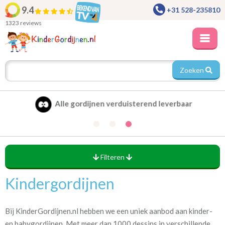
9.4
+31 528-235810
1323 reviews
Zoeken
Alle gordijnen verduisterend leverbaar
Filteren
Kindergordijnen
Patronen en vormen
(172)
Bloem en bladmotieven
Bij KinderGordijnen.nl hebben we een uniek aanbod aan kinder-
(19)
Fantasie
en babygordijnen. Met meer dan 1000 dessins in verschillende