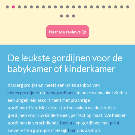
Roede
(dubbele tunnel)
Naar alle reviews
De leukste gordijnen voor de
babykamer of kinderkamer
Kindergordijnen.nl heeft een uniek aanbod van
kindergordijnen
en
babygordijnen
.
In onze webwinkel vindt u
een uitgebreid assortiment met prachtige
gordijnstoffen. Met deze stoffen maken we de mooiste
gordijnen voor uw kinderkamer, perfect op maat. We hebben
gordijnen in verschillende
thema's
en gordijnen met
print
.
Liever effen gordijnen? Bekijk
hier
ons aanbod.