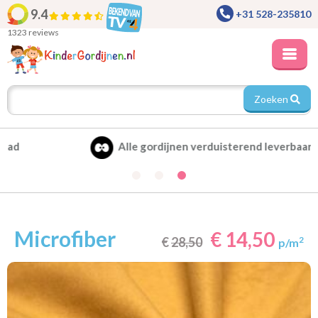
9.4
+31 528-235810
1323 reviews
Zoeken
Alle gordijnen verduisterend leverbaar
Microfiber
€ 14,50
€
28,50
2
p/m