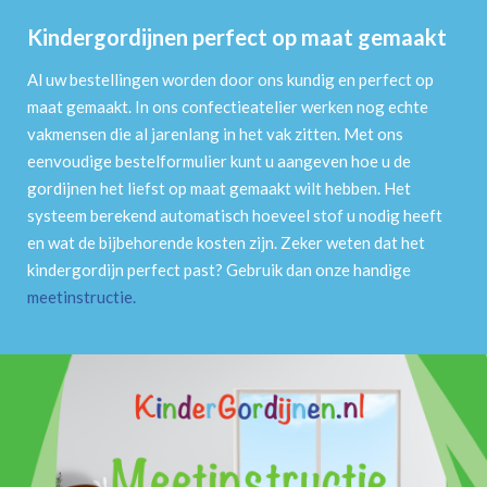
Kindergordijnen perfect op maat gemaakt
Al uw bestellingen worden door ons kundig en perfect op
maat gemaakt. In ons confectieatelier werken nog echte
vakmensen die al jarenlang in het vak zitten. Met ons
eenvoudige bestelformulier kunt u aangeven hoe u de
gordijnen het liefst op maat gemaakt wilt hebben. Het
systeem berekend automatisch hoeveel stof u nodig heeft
en wat de bijbehorende kosten zijn. Zeker weten dat het
kindergordijn perfect past? Gebruik dan onze handige
meetinstructie
.