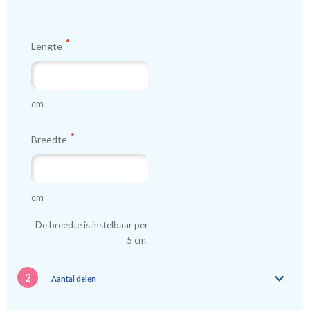
Tip:
Laat voor aangename verduistering en isolatie de
Lengte
kindergordijnen voeren: een verschil van dag en nacht!
💤
cm
Breedte
cm
De breedte is instelbaar per
5 cm.
2
Aantal delen