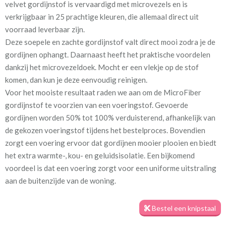
velvet gordijnstof is vervaardigd met microvezels en is
verkrijgbaar in 25 prachtige kleuren, die allemaal direct uit
Stofbreedte:
140 cm
voorraad leverbaar zijn.
Deze soepele en zachte gordijnstof valt direct mooi zodra je de
Mate van verduistering:
Geen (voering optioneel
gordijnen ophangt. Daarnaast heeft het praktische voordelen
tijdens bestelproces)
dankzij het microvezeldoek. Mocht er een vlekje op de stof
komen, dan kun je deze eenvoudig reinigen.
Meestal eerder, maar houd
circa 1-2 weken
Voor het mooiste resultaat raden we aan om de MicroFiber
rekening met
gordijnstof te voorzien van een voeringstof. Gevoerde
Materiaal:
100% microfibre polyester
gordijnen worden 50% tot 100% verduisterend, afhankelijk van
de gekozen voeringstof tijdens het bestelproces. Bovendien
zorgt een voering ervoor dat gordijnen mooier plooien en biedt
het extra warmte-, kou- en geluidsisolatie. Een bijkomend
voordeel is dat een voering zorgt voor een uniforme uitstraling
aan de buitenzijde van de woning.
Bij de productie van de gordijnen houden we rekening met jouw
opgegeven maatvoering, zodat deze perfect passen in de
Bestel een knipstaal
kinderkamer. Het is dus belangrijk om nauwkeurig te meten.
Bekijk ook onze handige
meetinstructievideo
, waarin stap voor