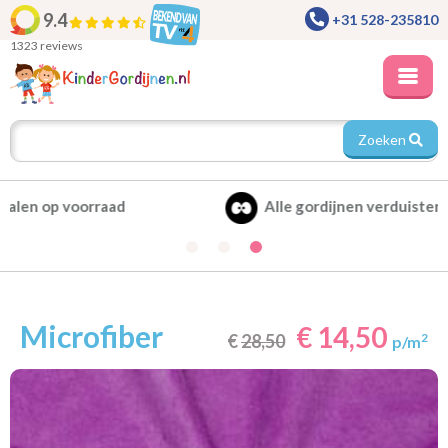
9.4
+31 528-235810
1323 reviews
Zoeken
Alle gordijnen verduisterend leverbaar
Microfiber
€ 14,50
€
28,50
2
p/m