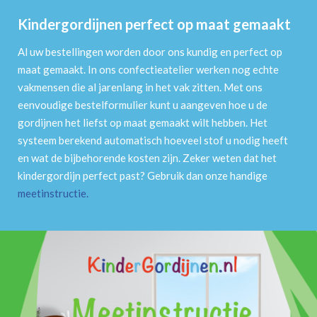
Kindergordijnen perfect op maat gemaakt
Al uw bestellingen worden door ons kundig en perfect op
maat gemaakt. In ons confectieatelier werken nog echte
vakmensen die al jarenlang in het vak zitten. Met ons
eenvoudige bestelformulier kunt u aangeven hoe u de
gordijnen het liefst op maat gemaakt wilt hebben. Het
systeem berekend automatisch hoeveel stof u nodig heeft
en wat de bijbehorende kosten zijn. Zeker weten dat het
kindergordijn perfect past? Gebruik dan onze handige
meetinstructie
.