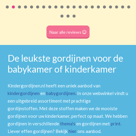
Roede
(dubbele tunnel)
Naar alle reviews
De leukste gordijnen voor de
babykamer of kinderkamer
Kindergordijnen.nl heeft een uniek aanbod van
kindergordijnen
en
babygordijnen
.
In onze webwinkel vindt u
een uitgebreid assortiment met prachtige
gordijnstoffen. Met deze stoffen maken we de mooiste
gordijnen voor uw kinderkamer, perfect op maat. We hebben
gordijnen in verschillende
thema's
en gordijnen met
print
.
Liever effen gordijnen? Bekijk
hier
ons aanbod.