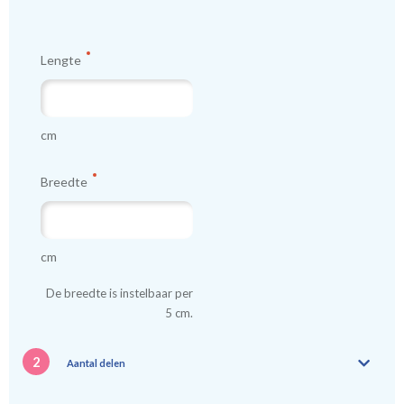
Tip:
Laat voor aangename verduistering en isolatie de
Lengte
kindergordijnen voeren: een verschil van dag en nacht!
💤
cm
Breedte
cm
De breedte is instelbaar per
5 cm.
2
Aantal delen