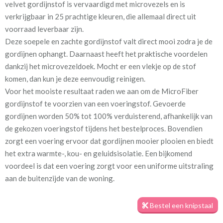
velvet gordijnstof is vervaardigd met microvezels en is
verkrijgbaar in 25 prachtige kleuren, die allemaal direct uit
Stofbreedte:
140 cm
voorraad leverbaar zijn.
Deze soepele en zachte gordijnstof valt direct mooi zodra je de
Mate van verduistering:
Geen (voering optioneel
gordijnen ophangt. Daarnaast heeft het praktische voordelen
tijdens bestelproces)
dankzij het microvezeldoek. Mocht er een vlekje op de stof
komen, dan kun je deze eenvoudig reinigen.
Meestal eerder, maar houd
Binnen één week (in doos)
Voor het mooiste resultaat raden we aan om de MicroFiber
rekening met
gordijnstof te voorzien van een voeringstof. Gevoerde
Materiaal:
100% microfibre polyester
gordijnen worden 50% tot 100% verduisterend, afhankelijk van
de gekozen voeringstof tijdens het bestelproces. Bovendien
zorgt een voering ervoor dat gordijnen mooier plooien en biedt
het extra warmte-, kou- en geluidsisolatie. Een bijkomend
voordeel is dat een voering zorgt voor een uniforme uitstraling
aan de buitenzijde van de woning.
Bij de productie van de gordijnen houden we rekening met jouw
opgegeven maatvoering, zodat deze perfect passen in de
Bestel een knipstaal
kinderkamer. Het is dus belangrijk om nauwkeurig te meten.
Bekijk ook onze handige
meetinstructievideo
, waarin stap voor