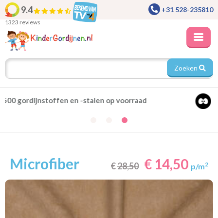
9.4
+31 528-235810
1323 reviews
Zoeken
Alle gordijnen verduisterend leverbaar
Microfiber
€ 14,50
€
28,50
2
p/m