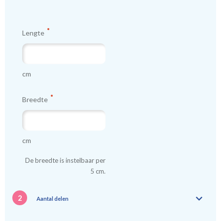
Tip:
Laat voor aangename verduistering en isolatie de
Lengte
kindergordijnen voeren: een verschil van dag en nacht!
💤
cm
Breedte
cm
De breedte is instelbaar per
5 cm.
2
Aantal delen