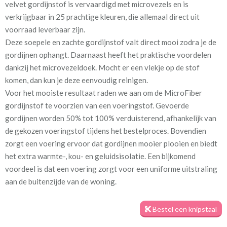
velvet gordijnstof is vervaardigd met microvezels en is
verkrijgbaar in 25 prachtige kleuren, die allemaal direct uit
Stofbreedte:
140 cm
voorraad leverbaar zijn.
Deze soepele en zachte gordijnstof valt direct mooi zodra je de
Mate van verduistering:
Geen (voering optioneel
gordijnen ophangt. Daarnaast heeft het praktische voordelen
tijdens bestelproces)
dankzij het microvezeldoek. Mocht er een vlekje op de stof
komen, dan kun je deze eenvoudig reinigen.
Meestal eerder, maar houd
circa 1-2 weken
Voor het mooiste resultaat raden we aan om de MicroFiber
rekening met
gordijnstof te voorzien van een voeringstof. Gevoerde
Materiaal:
100% microfibre polyester
gordijnen worden 50% tot 100% verduisterend, afhankelijk van
de gekozen voeringstof tijdens het bestelproces. Bovendien
zorgt een voering ervoor dat gordijnen mooier plooien en biedt
het extra warmte-, kou- en geluidsisolatie. Een bijkomend
voordeel is dat een voering zorgt voor een uniforme uitstraling
aan de buitenzijde van de woning.
Bij de productie van de gordijnen houden we rekening met jouw
opgegeven maatvoering, zodat deze perfect passen in de
Bestel een knipstaal
kinderkamer. Het is dus belangrijk om nauwkeurig te meten.
Bekijk ook onze handige
meetinstructievideo
, waarin stap voor