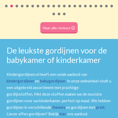
Roede
(dubbele tunnel)
Naar alle reviews
De leukste gordijnen voor de
babykamer of kinderkamer
Kindergordijnen.nl heeft een uniek aanbod van
kindergordijnen
en
babygordijnen
.
In onze webwinkel vindt u
een uitgebreid assortiment met prachtige
gordijnstoffen. Met deze stoffen maken we de mooiste
gordijnen voor uw kinderkamer, perfect op maat. We hebben
gordijnen in verschillende
thema's
en gordijnen met
print
.
Liever effen gordijnen? Bekijk
hier
ons aanbod.