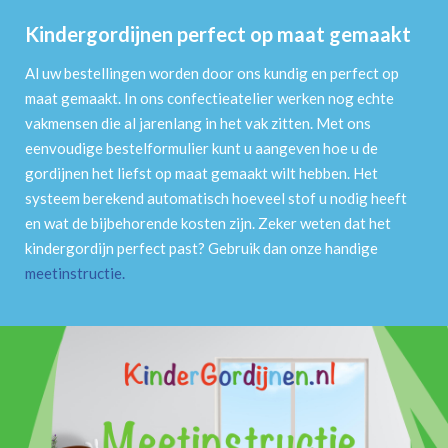
Kindergordijnen perfect op maat gemaakt
Al uw bestellingen worden door ons kundig en perfect op
maat gemaakt. In ons confectieatelier werken nog echte
vakmensen die al jarenlang in het vak zitten. Met ons
eenvoudige bestelformulier kunt u aangeven hoe u de
gordijnen het liefst op maat gemaakt wilt hebben. Het
systeem berekend automatisch hoeveel stof u nodig heeft
en wat de bijbehorende kosten zijn. Zeker weten dat het
kindergordijn perfect past? Gebruik dan onze handige
meetinstructie
.