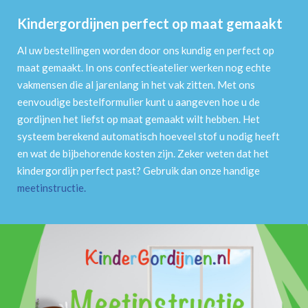
Kindergordijnen perfect op maat gemaakt
Al uw bestellingen worden door ons kundig en perfect op
maat gemaakt. In ons confectieatelier werken nog echte
vakmensen die al jarenlang in het vak zitten. Met ons
eenvoudige bestelformulier kunt u aangeven hoe u de
gordijnen het liefst op maat gemaakt wilt hebben. Het
systeem berekend automatisch hoeveel stof u nodig heeft
en wat de bijbehorende kosten zijn. Zeker weten dat het
kindergordijn perfect past? Gebruik dan onze handige
meetinstructie
.