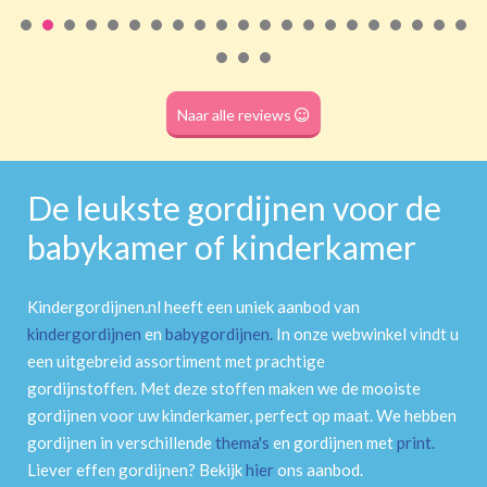
Roede
(dubbele tunnel)
Naar alle reviews
De leukste gordijnen voor de
babykamer of kinderkamer
Kindergordijnen.nl heeft een uniek aanbod van
kindergordijnen
en
babygordijnen
.
In onze webwinkel vindt u
een uitgebreid assortiment met prachtige
gordijnstoffen. Met deze stoffen maken we de mooiste
gordijnen voor uw kinderkamer, perfect op maat. We hebben
gordijnen in verschillende
thema's
en gordijnen met
print
.
Liever effen gordijnen? Bekijk
hier
ons aanbod.