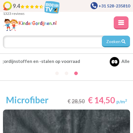
9.4
+31 528-235810
1323 reviews
Zoeken
Alle gordijnen verduisterend leverbaar
Microfiber
€ 14,50
€
28,50
2
p/m