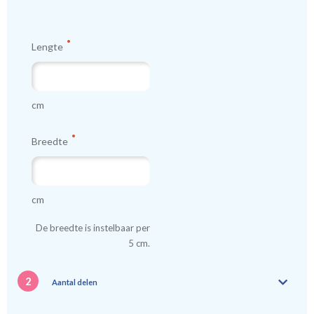
worden gemaakt.
Lengte
Tip:
Laat voor aangename verduistering en isolatie de
kindergordijnen voeren: een verschil van dag en nacht!
💤
cm
Breedte
cm
De breedte is instelbaar per
5 cm.
2
Aantal delen