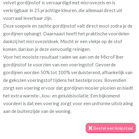
velvet gordijnstof is vervaardigd met microvezels en is
anthracite
verkrijgbaar in 25 prachtige kleuren, die allemaal direct uit
voorraad leverbaar zijn.
Stofbreedte:
140 cm
Deze soepele en zachte gordijnstof valt direct mooi zodra je de
gordijnen ophangt. Daarnaast heeft het praktische voordelen
Mate van verduistering:
Geen (voering optioneel
dankzij het microvezeldoek. Mocht er een vlekje op de stof
tijdens bestelproces)
komen, dan kun je deze eenvoudig reinigen.
Voor het mooiste resultaat raden we aan om de MicroFiber
Meestal eerder, maar houd
Binnen één week (in doos)
gordijnstof te voorzien van een voeringstof. Gevoerde
rekening met
gordijnen worden 50% tot 100% verduisterend, afhankelijk van
Materiaal:
100% microfibre polyester
de gekozen voeringstof tijdens het bestelproces. Bovendien
zorgt een voering ervoor dat gordijnen mooier plooien en biedt
het extra warmte-, kou- en geluidsisolatie. Een bijkomend
voordeel is dat een voering zorgt voor een uniforme uitstraling
aan de buitenzijde van de woning.
Bij de productie van de gordijnen houden we rekening met jouw
Bestel een knipstaal
opgegeven maatvoering, zodat deze perfect passen in de
kinderkamer. Het is dus belangrijk om nauwkeurig te meten.