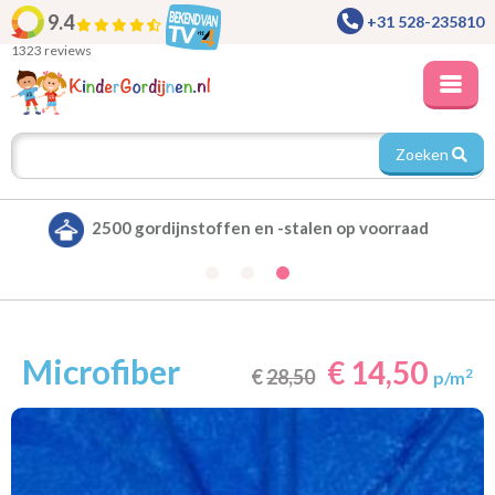
9.4
+31 528-235810
1323 reviews
Zoeken
Alle gordijnen verduisterend leverbaar
Microfiber
€ 14,50
€
28,50
2
p/m