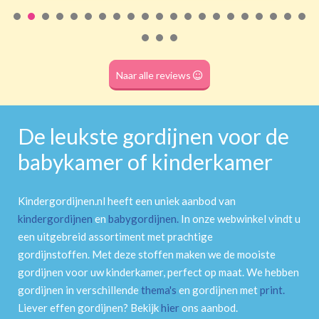
Roede
(dubbele tunnel)
Naar alle reviews
De leukste gordijnen voor de
babykamer of kinderkamer
Kindergordijnen.nl heeft een uniek aanbod van
kindergordijnen
en
babygordijnen
.
In onze webwinkel vindt u
een uitgebreid assortiment met prachtige
gordijnstoffen. Met deze stoffen maken we de mooiste
gordijnen voor uw kinderkamer, perfect op maat. We hebben
gordijnen in verschillende
thema's
en gordijnen met
print
.
Liever effen gordijnen? Bekijk
hier
ons aanbod.