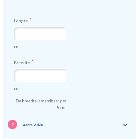
worden gemaakt.
Lengte
Tip:
Laat voor aangename verduistering en isolatie de
kindergordijnen voeren: een verschil van dag en nacht!
💤
cm
Breedte
cm
De breedte is instelbaar per
5 cm.
2
Aantal delen