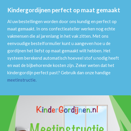
Kindergordijnen perfect op maat gemaakt
Al uw bestellingen worden door ons kundig en perfect op
maat gemaakt. In ons confectieatelier werken nog echte
vakmensen die al jarenlang in het vak zitten. Met ons
eenvoudige bestelformulier kunt u aangeven hoe u de
gordijnen het liefst op maat gemaakt wilt hebben. Het
systeem berekend automatisch hoeveel stof u nodig heeft
en wat de bijbehorende kosten zijn. Zeker weten dat het
kindergordijn perfect past? Gebruik dan onze handige
meetinstructie
.