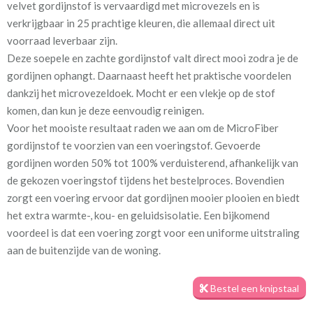
velvet gordijnstof is vervaardigd met microvezels en is
blue
verkrijgbaar in 25 prachtige kleuren, die allemaal direct uit
voorraad leverbaar zijn.
Stofbreedte:
140 cm
Deze soepele en zachte gordijnstof valt direct mooi zodra je de
gordijnen ophangt. Daarnaast heeft het praktische voordelen
Mate van verduistering:
Geen (voering optioneel
dankzij het microvezeldoek. Mocht er een vlekje op de stof
tijdens bestelproces)
komen, dan kun je deze eenvoudig reinigen.
Voor het mooiste resultaat raden we aan om de MicroFiber
Meestal eerder, maar houd
Binnen één week (in doos)
gordijnstof te voorzien van een voeringstof. Gevoerde
rekening met
gordijnen worden 50% tot 100% verduisterend, afhankelijk van
Materiaal:
100% microfibre polyester
de gekozen voeringstof tijdens het bestelproces. Bovendien
zorgt een voering ervoor dat gordijnen mooier plooien en biedt
het extra warmte-, kou- en geluidsisolatie. Een bijkomend
voordeel is dat een voering zorgt voor een uniforme uitstraling
aan de buitenzijde van de woning.
Bij de productie van de gordijnen houden we rekening met jouw
Bestel een knipstaal
opgegeven maatvoering, zodat deze perfect passen in de
kinderkamer. Het is dus belangrijk om nauwkeurig te meten.