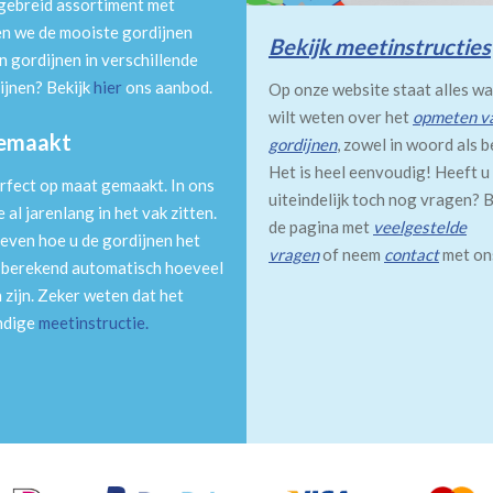
tgebreid assortiment met
en we de mooiste gordijnen
Bekijk meetinstructies
 gordijnen in verschillende
ijnen? Bekijk
hier
ons aanbod.
Op onze website staat alles wa
wilt weten over het
opmeten v
gemaakt
gordijnen
, zowel in woord als b
Het is heel eenvoudig! Heeft u
rfect op maat gemaakt. In ons
uiteindelijk toch nog vragen? B
al jarenlang in het vak zitten.
de pagina met
veelgestelde
even hoe u de gordijnen het
vragen
of neem
contact
met on
m berekend automatisch hoeveel
 zijn. Zeker weten dat het
andige
meetinstructie
.