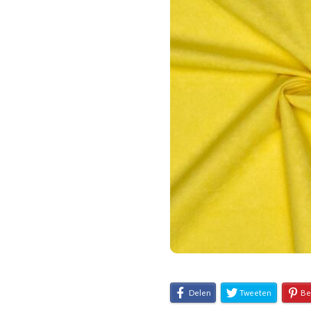
Delen
Tweeten
Be