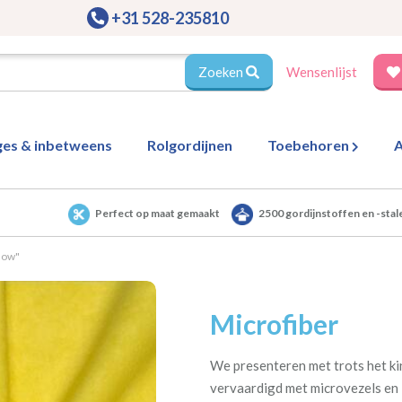
+31 528-235810
Zoeken
Wensenlijst
ges & inbetweens
Rolgordijnen
Toebehoren
A
Perfect op maat gemaakt
2500 gordijnstoffen en -stal
llow"
Microfiber
We presenteren met trots het ki
vervaardigd met microvezels en i