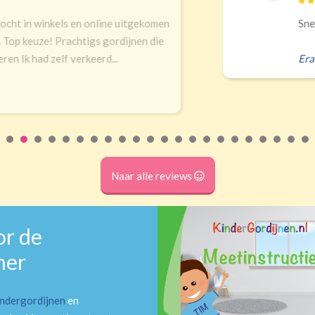
inkels en online uitgekomen
Snelle leveri
ze! Prachtigs gordijnen die
 zelf verkeerd...
Erald
,
Zeist
Naar alle reviews
or de
mer
indergordijnen
en