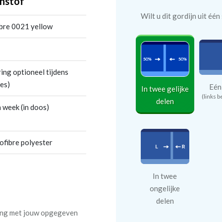
nstof
Wilt u dit gordijn uit éé
bre 0021 yellow
ing optioneel tijdens
es)
Eén
In twee gelijke
(links b
delen
 week (in doos)
fibre polyester
In twee
ongelijke
delen
ning met jouw opgegeven