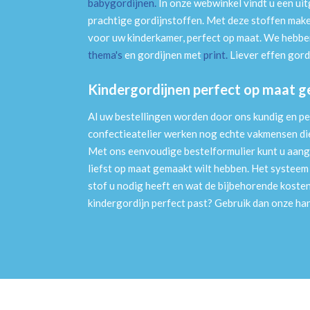
babygordijnen
.
In onze webwinkel vindt u een ui
prachtige gordijnstoffen. Met deze stoffen mak
voor uw kinderkamer, perfect op maat. We hebben
thema's
en gordijnen met
print
.
Liever effen gord
Kindergordijnen perfect op maat 
Al uw bestellingen worden door ons kundig en pe
confectieatelier werken nog echte vakmensen die 
Met ons eenvoudige bestelformulier kunt u aang
liefst op maat gemaakt wilt hebben. Het systee
stof u nodig heeft en wat de bijbehorende kosten
kindergordijn perfect past? Gebruik dan onze h