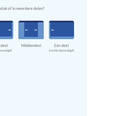
n stuk of in meerdere delen?
 deel
Middendeel
Eén deel
evestigd)
(rechts bevestigd)