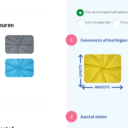
Een op maat gemaakt geploo
Een vouwgordijn
Kus
leuren
Gewenste afmetinge
1
Aantal delen
2