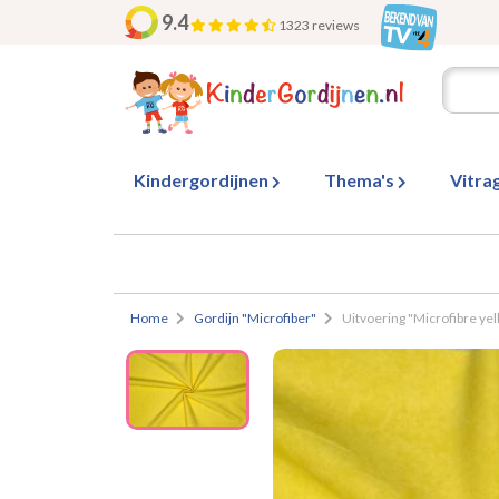
9.4
1323 reviews
Kindergordijnen
Thema's
Vitra
Home
Gordijn "Microfiber"
Uitvoering "Microfibre ye