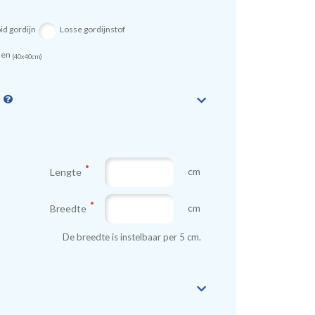
id gordijn
Losse gordijnstof
sen
(40x40cm)
n
cm
Lengte
cm
Breedte
De breedte is instelbaar per 5 cm.