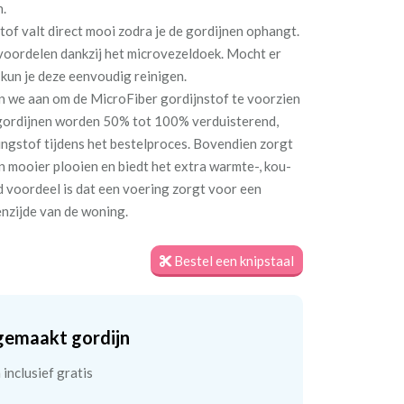
n.
of valt direct mooi zodra je de gordijnen ophangt.
voordelen dankzij het microvezeldoek. Mocht er
 kun je deze eenvoudig reinigen.
n we aan om de MicroFiber gordijnstof te voorzien
gordijnen worden 50% tot 100% verduisterend,
ingstof tijdens het bestelproces. Bovendien zorgt
n mooier plooien en biedt het extra warmte-, kou-
d voordeel is dat een voering zorgt voor een
enzijde van de woning.
Bestel een knipstaal
gemaakt gordijn
inclusief gratis