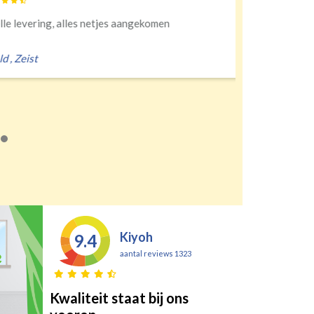
ng, alles netjes aangekomen
Kiyoh
9.4
aantal reviews 1323
Kwaliteit staat bij ons