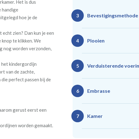
rkamer. Het is dus
e handige
Bevestigingsmethode
3
uitgelegd hoe je de
t echt zien? Dan kun je een
Plooien
 knop te klikken. We
4
ag nog worden verzonden,
 het kindergordijn
Ro
Rails
Verduisterende voeri
5
(zeil
rt van de zachte,
(incl. verstelbare
40
gordijnhaken)
die perfect passen bij de
Gevoerde gordijnen zorg
Vlind
Enkele plooi
Embrasse
6
(meest 
Daarnaast vormt een voe
isoleert kou, warmte en g
daarom gerust eerst een
Kamer
7
 gordijnen worden gemaakt.
Rails
Ro
(wave plooi)
(tu
Bestelt u meerdere gordij