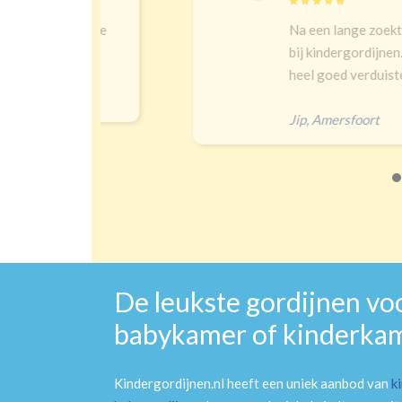
t en goeie
Na een lange zoektocht in w
bij kindergordijnen. Top keu
heel goed verduisteren Ik had
Jip
,
Amersfoort
De leukste gordijnen vo
babykamer of kinderka
Kindergordijnen.nl heeft een uniek aanbod van
k