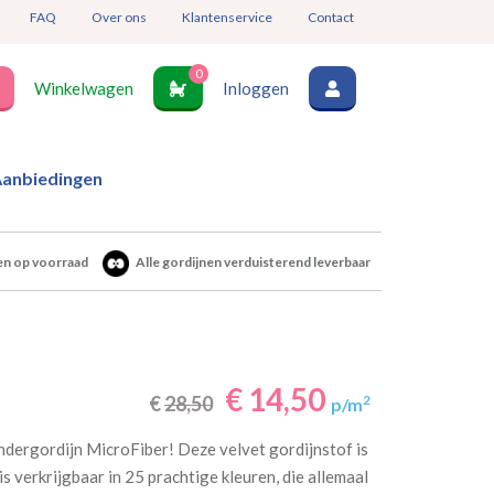
FAQ
Over ons
Klantenservice
Contact
0
Winkelwagen
Inloggen
anbiedingen
en op voorraad
Alle gordijnen verduisterend leverbaar
€ 14,50
€
28,50
2
p/m
ndergordijn MicroFiber! Deze velvet gordijnstof is
s verkrijgbaar in 25 prachtige kleuren, die allemaal