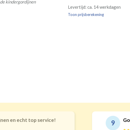
 de kindergordijnen
Re
Geen
Levertijd: ca. 14 werkdagen
kamer is bestemd. Wij ver
Kw
Geen extra
€24,95 
verplicht, maar wel handig
Toon prijsberekening
verdui
verduistering
echt top service!
Goede kwal
9