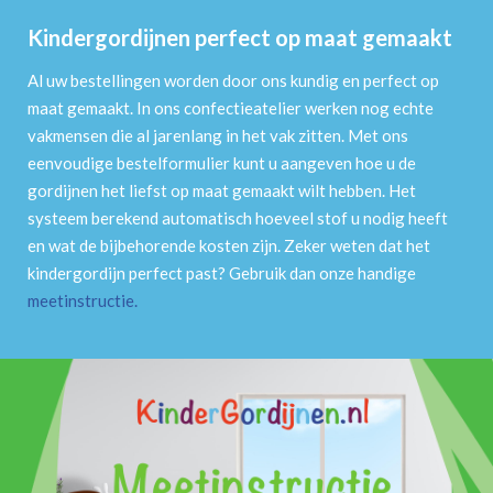
Kindergordijnen perfect op maat gemaakt
Al uw bestellingen worden door ons kundig en perfect op
maat gemaakt. In ons confectieatelier werken nog echte
vakmensen die al jarenlang in het vak zitten. Met ons
eenvoudige bestelformulier kunt u aangeven hoe u de
gordijnen het liefst op maat gemaakt wilt hebben. Het
systeem berekend automatisch hoeveel stof u nodig heeft
en wat de bijbehorende kosten zijn. Zeker weten dat het
kindergordijn perfect past? Gebruik dan onze handige
meetinstructie
.