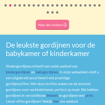
Roede
(dubbele tunnel)
Naar alle reviews
De leukste gordijnen voor de
babykamer of kinderkamer
Kindergordijnen.nl heeft een uniek aanbod van
kindergordijnen
en
babygordijnen
.
In onze webwinkel vindt u
een uitgebreid assortiment met prachtige
gordijnstoffen. Met deze stoffen maken we de mooiste
gordijnen voor uw kinderkamer, perfect op maat. We hebben
gordijnen in verschillende
thema's
en gordijnen met
print
.
Liever effen gordijnen? Bekijk
hier
ons aanbod.