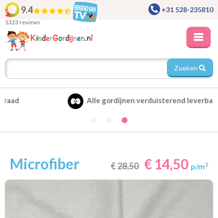
9.4
+31 528-235810
1323 reviews
Zoeken
Alle gordijnen verduisterend leverbaar
Microfiber
€ 14,50
€
28,50
2
p/m