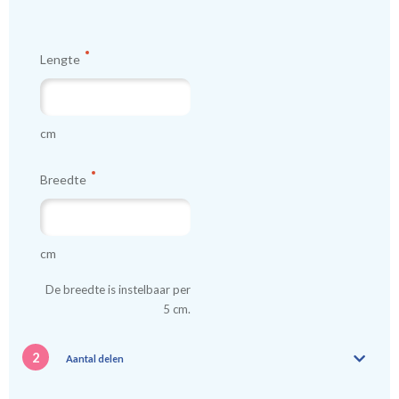
worden gemaakt.
Lengte
Tip:
Laat voor aangename verduistering en isolatie de
kindergordijnen voeren: een verschil van dag en nacht!
💤
cm
Breedte
cm
De breedte is instelbaar per
5 cm.
2
Aantal delen