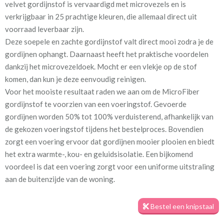
velvet gordijnstof is vervaardigd met microvezels en is
grey
verkrijgbaar in 25 prachtige kleuren, die allemaal direct uit
voorraad leverbaar zijn.
Stofbreedte:
140 cm
Deze soepele en zachte gordijnstof valt direct mooi zodra je de
gordijnen ophangt. Daarnaast heeft het praktische voordelen
Mate van verduistering:
Geen (voering optioneel
dankzij het microvezeldoek. Mocht er een vlekje op de stof
tijdens bestelproces)
komen, dan kun je deze eenvoudig reinigen.
Voor het mooiste resultaat raden we aan om de MicroFiber
Meestal eerder, maar houd
Binnen één week (in doos)
gordijnstof te voorzien van een voeringstof. Gevoerde
rekening met
gordijnen worden 50% tot 100% verduisterend, afhankelijk van
Materiaal:
100% microfibre polyester
de gekozen voeringstof tijdens het bestelproces. Bovendien
zorgt een voering ervoor dat gordijnen mooier plooien en biedt
het extra warmte-, kou- en geluidsisolatie. Een bijkomend
voordeel is dat een voering zorgt voor een uniforme uitstraling
aan de buitenzijde van de woning.
Bij de productie van de gordijnen houden we rekening met jouw
Bestel een knipstaal
opgegeven maatvoering, zodat deze perfect passen in de
kinderkamer. Het is dus belangrijk om nauwkeurig te meten.