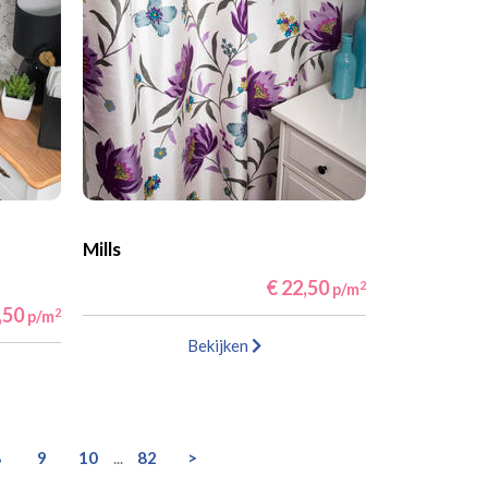
Mills
€ 22,50
2
p/m
,50
2
p/m
Bekijken
8
9
10
...
82
>