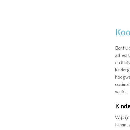
Koo
Bent u 
adres! 
en thui
kinderg
hoogwaa
optimal
werkt.
Kinde
Wij zij
Neemt u