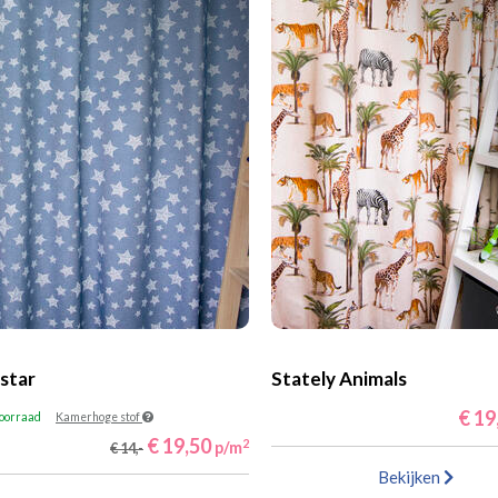
star
Stately Animals
€ 19
voorraad
Kamerhoge stof
€ 19,50
2
p/m
€ 14,-
Bekijken