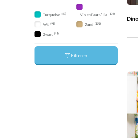
(57)
(105)
Turquoise
Violet/Paars/Lila
Din
(98)
(151)
Wit
Zand
(43)
Zwart
Filteren