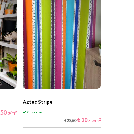
Aztec Stripe
,50
2
p/m
Op voorraad
€ 20,-
2
p/m
€ 28,50