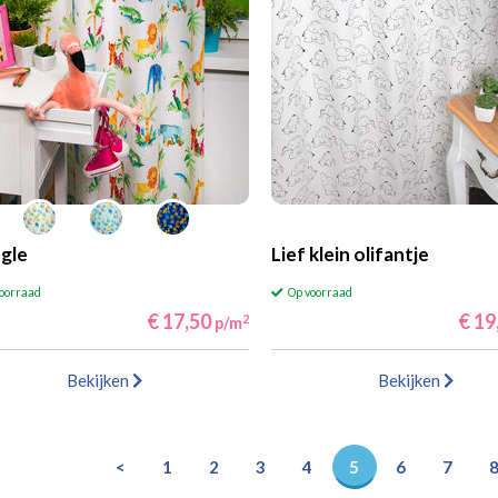
gle
Lief klein olifantje
voorraad
Op voorraad
€ 17,50
€ 19
2
p/m
Bekijken
Bekijken
<
1
2
3
4
5
6
7