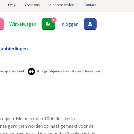
FAQ
Over ons
Klantenservice
Contact
0
Winkelwagen
Inloggen
anbiedingen
en op voorraad
Alle gordijnen verduisterend leverbaar
rdijnen. Met meer dan 1000 dessins in
Al onze gordijnen worden op maat gemaakt voor de
gordijnen meestal al in minder dan 2 weken in huis!