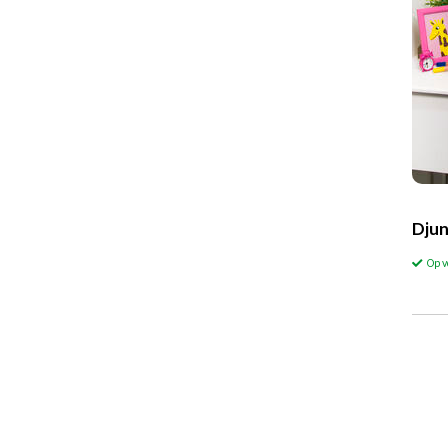
Djun
Op 