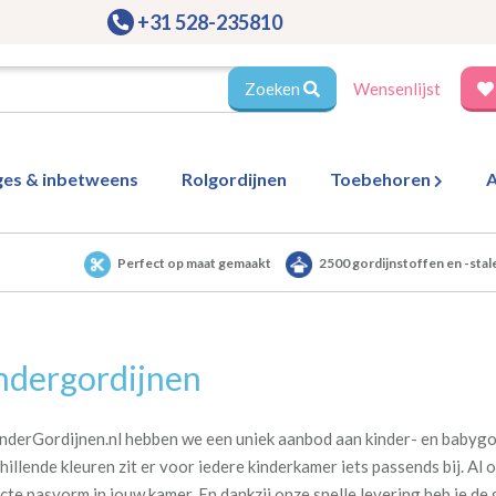
+31 528-235810
Zoeken
Wensenlijst
ges & inbetweens
Rolgordijnen
Toebehoren
A
Perfect op maat gemaakt
2500 gordijnstoffen en -stal
ndergordijnen
inderGordijnen.nl hebben we een uniek aanbod aan kinder- en babygo
hillende kleuren zit er voor iedere kinderkamer iets passends bij. 
cte pasvorm in jouw kamer. En dankzij onze snelle levering heb je de 