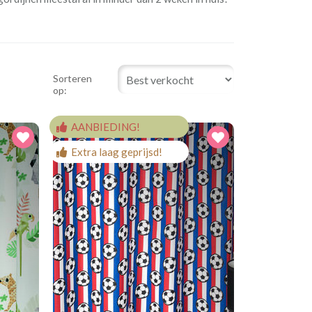
Sorteren
op:
AANBIEDING!
Extra laag geprijsd!