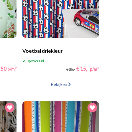
Voetbal driekleur
Op voorraad
,50
€ 15,-
2
2
p/m
p/m
€ 25,-
Bekijken