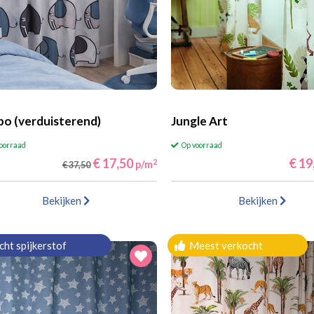
o (verduisterend)
Jungle Art
voorraad
Op voorraad
€ 17,50
€ 19
2
p/m
€ 37,50
Bekijken
Bekijken
cht spijkerstof
Meest verkocht