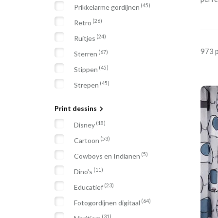
(45)
Prikkelarme gordijnen
(26)
Retro
(24)
Ruitjes
973 
(67)
Sterren
(45)
Stippen
(45)
Strepen
Print dessins
(18)
Disney
(53)
Cartoon
(5)
Cowboys en Indianen
(11)
Dino's
(23)
Educatief
(64)
Fotogordijnen digitaal
(31)