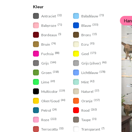
Kleur
(32)
(73)
Antraciet
Babyblauw
Han
(71)
(355)
Babyroze
Blauw
(5)
(15)
Bordeaux
Brons
(74)
(95)
Bruin
Ecru
(88)
(175)
Fuchsia
Geel
(144)
(46)
Grijs
Grijs (zilver)
(318)
(178)
Groen
Lichtblauw
(49)
(42)
Lime
Mint
(159)
(57)
Multicolor
Naturel
(44)
(157)
Oker/Goud
Oranje
(24)
(263)
Petrol
Rood
(222)
(31)
Roze
Taupe
(10)
(7)
Terracotta
Transparant