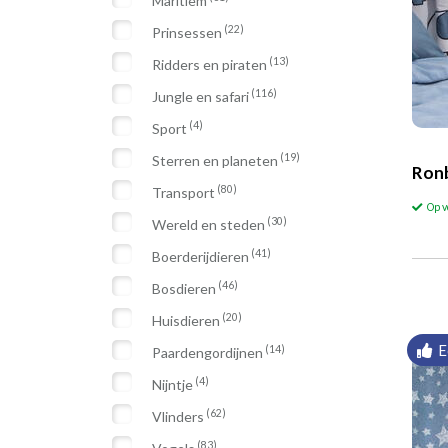
Maritiem
(22)
Prinsessen
(13)
Ridders en piraten
(116)
Jungle en safari
(4)
Sport
(19)
Sterren en planeten
Ronb
(80)
Transport
Op 
(30)
Wereld en steden
(41)
Boerderijdieren
(46)
Bosdieren
(20)
Huisdieren
E
(14)
Paardengordijnen
(4)
Nijntje
(62)
Vlinders
(83)