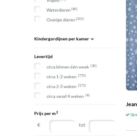
Vogels
(40)
Waterdieren
(102)
Overige dieren
Kindergordijnen per kamer
(368)
Babygordijnen
Levertijd
(504)
Jongens gordijnen
(30)
circa binnen één week
(580)
Meisjes gordijnen
(775)
circa 1-2 weken
(76)
Verduisterende kindergordijnen
(171)
circa 2-3 weken
(4)
circa vanaf 4 weken
Jean
2
Prijs per m
Op 
€
tot