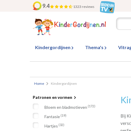
9.4
1323 reviews
Kindergordijnen
Thema's
Vitra
Home
Kindergordijnen
Ki
Patronen en vormen
(172)
Bloem en bladmotieven
Bij K
(19)
Fantasie
versc
(32)
Hartjes
perfe