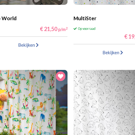
o World
MultiSter
€ 21,50
2
p/m
Op voorraad
€ 19
Bekijken
Bekijken