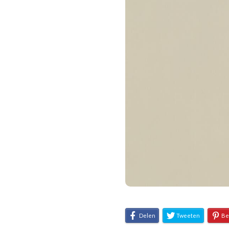
Delen
Tweeten
Be