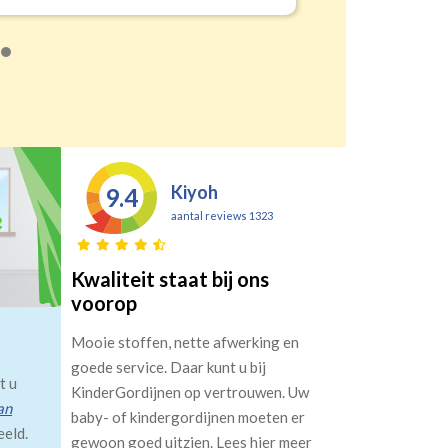
Kiyoh
9.4
aantal reviews 1323
Kwaliteit staat bij ons
voorop
Mooie stoffen, nette afwerking en
goede service. Daar kunt u bij
t u
KinderGordijnen op vertrouwen. Uw
an
baby- of kindergordijnen moeten er
eeld.
gewoon goed uitzien. Lees hier meer