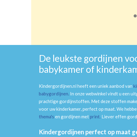
De leukste gordijnen vo
babykamer of kinderka
Kindergordijnen.nl heeft een uniek aanbod van
k
babygordijnen
.
In onze webwinkel vindt u een ui
prachtige gordijnstoffen. Met deze stoffen mak
voor uw kinderkamer, perfect op maat. We hebben
thema's
en gordijnen met
print
.
Liever effen gord
Kindergordijnen perfect op maat 