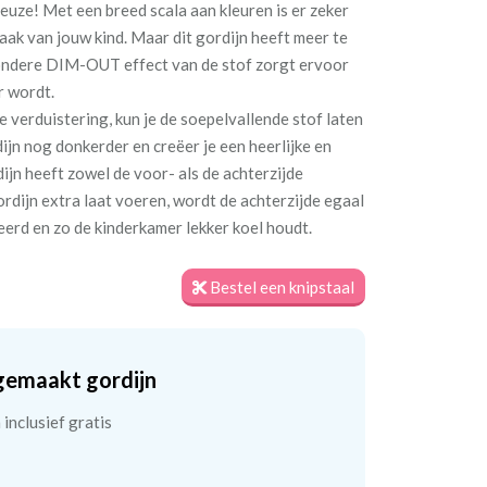
 reuze! Met een breed scala aan kleuren is er zeker
maak van jouw kind. Maar dit gordijn heeft meer te
jzondere DIM-OUT effect van de stof zorgt ervoor
r wordt.
e verduistering, kun je de soepelvallende stof laten
jn nog donkerder en creëer je een heerlijke en
jn heeft zowel de voor- als de achterzijde
ordijn extra laat voeren, wordt de achterzijde egaal
teerd en zo de kinderkamer lekker koel houdt.
Bestel een knipstaal
gemaakt gordijn
inclusief gratis