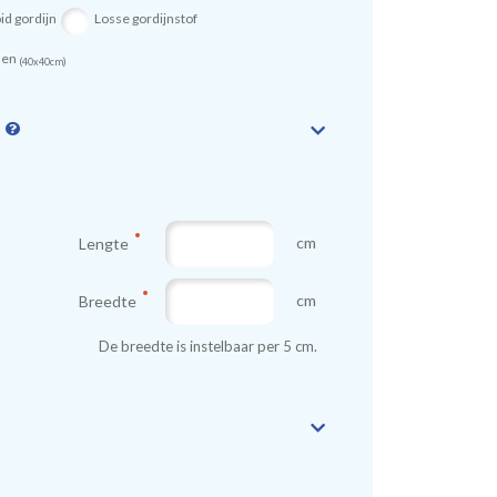
id gordijn
Losse gordijnstof
sen
(40x40cm)
n
cm
Lengte
cm
Breedte
De breedte is instelbaar per 5 cm.