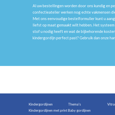
Al uw bestellingen worden door ons kundig en pe
confectieatelier werken nog echte vakmensen die 
Met ons eenvoudige bestelformulier kunt u aang
liefst op maat gemaakt wilt hebben. Het systee
stof u nodig heeft en wat de bijbehorende kosten
kindergordijn perfect past? Gebruik dan onze h
Kindergordijnen
Thema's
Vitr
Kindergordijnen met print
Baby gordijnen