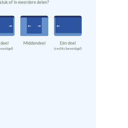
n stuk of in meerdere delen?
 deel
Middendeel
Eén deel
evestigd)
(rechts bevestigd)