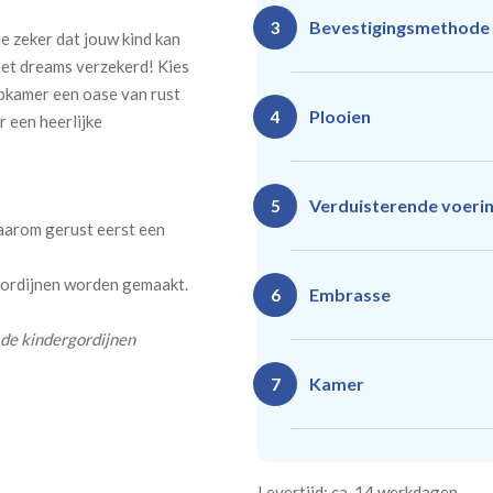
Bevestigingsmethode
3
e zeker dat jouw kind kan
eet dreams verzekerd! Kies
pkamer een oase van rust
Plooien
4
r een heerlijke
Ro
Rails
Verduisterende voeri
5
(zeil
(incl. verstelbare
daarom gerust eerst een
40
gordijnhaken)
 gordijnen worden gemaakt.
Gevoerde gordijnen zorg
Vlind
Enkele plooi
Embrasse
6
(meest 
Daarnaast vormt een voe
 de kindergordijnen
isoleert kou, warmte en g
Kamer
7
Rails
Ro
(wave plooi)
(tu
Bestelt u meerdere gordij
Re
Geen
Levertijd: ca. 14 werkdagen
kamer is bestemd. Wij ver