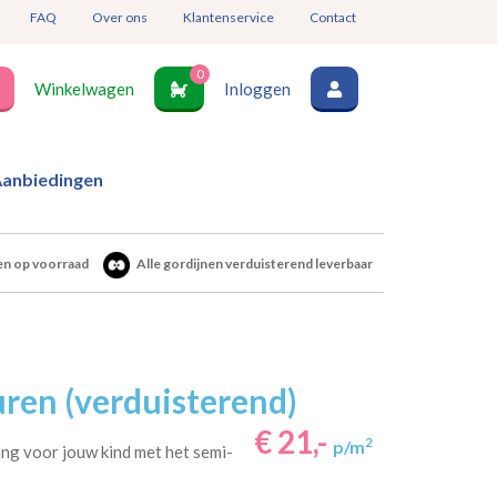
FAQ
Over ons
Klantenservice
Contact
0
Winkelwagen
Inloggen
anbiedingen
en op voorraad
Alle gordijnen verduisterend leverbaar
ren (verduisterend)
€ 21,-
2
p/m
ng voor jouw kind met het semi-