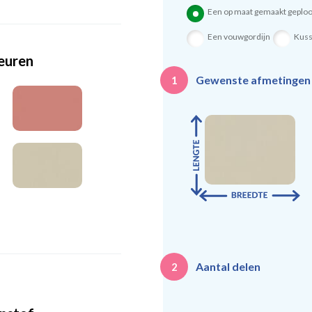
Een op maat gemaakt geploo
Een vouwgordijn
Kus
leuren
Gewenste afmetinge
1
Aantal delen
2