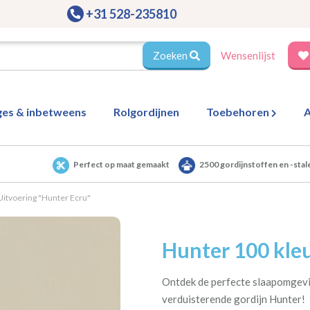
+31 528-235810
Zoeken
Wensenlijst
ges & inbetweens
Rolgordijnen
Toebehoren
A
Perfect op maat gemaakt
2500 gordijnstoffen en -stal
Uitvoering "Hunter Ecru"
Hunter 100 kleu
Ontdek de perfecte slaapomgevi
verduisterende gordijn Hunter!