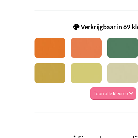
Verkrijgbaar in 69 k
Toon alle kleuren
Va_Hunter 1012 Ecru