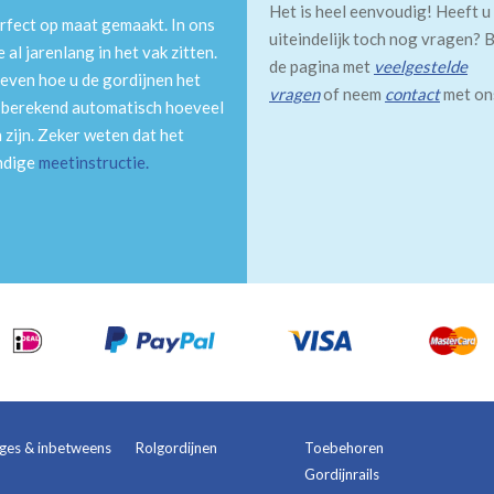
Het is heel eenvoudig! Heeft u
rfect op maat gemaakt. In ons
uiteindelijk toch nog vragen? B
al jarenlang in het vak zitten.
de pagina met
veelgestelde
even hoe u de gordijnen het
vragen
of neem
contact
met on
m berekend automatisch hoeveel
 zijn. Zeker weten dat het
andige
meetinstructie
.
ages & inbetweens
Rolgordijnen
Toebehoren
Gordijnrails