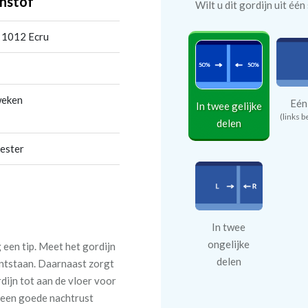
nstof
Wilt u dit gordijn uit éé
 1012 Ecru
weken
Eén
In twee gelijke
(links b
delen
ester
In twee
ongelijke
een tip. Meet het gordijn
delen
 ontstaan. Daarnaast zorgt
rdijn tot aan de vloer voor
n een goede nachtrust