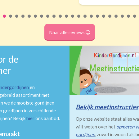
Naar alle reviews
or de
mer
indergordijnen
en
tgebreid assortiment met
en we de mooiste gordijnen
Bekijk meetinstructies
 gordijnen in verschillende
ijnen? Bekijk
hier
ons aanbod.
Op onze website staat alles wa
wilt weten over het
opmeten v
gemaakt
gordijnen
, zowel in woord als b