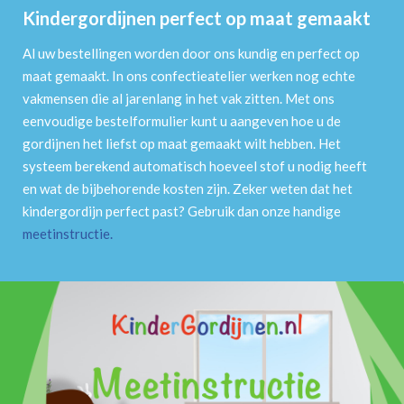
Kindergordijnen perfect op maat gemaakt
Al uw bestellingen worden door ons kundig en perfect op
maat gemaakt. In ons confectieatelier werken nog echte
vakmensen die al jarenlang in het vak zitten. Met ons
eenvoudige bestelformulier kunt u aangeven hoe u de
gordijnen het liefst op maat gemaakt wilt hebben. Het
systeem berekend automatisch hoeveel stof u nodig heeft
en wat de bijbehorende kosten zijn. Zeker weten dat het
kindergordijn perfect past? Gebruik dan onze handige
meetinstructie
.