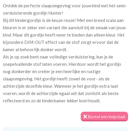
Ontdek de perfecte slaapomgeving voor jouw kind met het semi-
Artikelnummer
Va_Hunter 1095 Black
verduisterende gordijn Hunter!
Bij dit kindergordijn is de keuze reuze! Met een breed scala aan
Stofbreedte:
140 cm
kleuren is er zeker een variant die aansluit bij de smaak van jouw
kind. Maar dit gordijn heeft meer te bieden dan alleen kleur. Het
Meestal eerder, maar houd
circa 2-3 weken
bijzondere DIM-OUT effect van de stof zorgt ervoor dat de
rekening met
kamer al behoorlijk donker wordt.
Als je op zoek bent naar volledige verduistering, kun je de
Materiaal:
100% polyester
soepelvallende stof laten voeren. Hierdoor wordt het gordijn
nog donkerder en creëer je een heerlijke en rustige
slaapomgeving. Het gordijn heeft zowel de voor- als de
achterzijde dezelfde kleur. Wanneer je het gordijn extra laat
voeren, wordt de achterzijde egaal wit dat zonlicht als beste
Voor een optimale verduistering geven we je graag een tip. Meet
reflecteerd en zo de kinderkamer lekker koel houdt.
het gordijn royaal in de breedte op, zodat er geen lichtkieren
ontstaan. Daarnaast zorgt het plaatsen van een rail aan het
Bestel een knipstaal
plafond en het gordijn tot aan de vloer voor de minste
kiervorming. Zo kun je echt genieten van een goede nachtrust