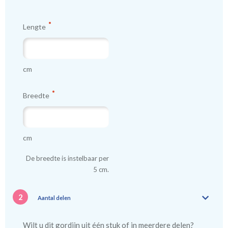
Lengte
cm
Breedte
cm
De breedte is instelbaar per
5 cm.
2
Aantal delen
Wilt u dit gordijn uit één stuk of in meerdere delen?