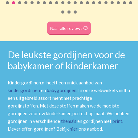
Roede
(dubbele tunnel)
Naar alle reviews
De leukste gordijnen voor de
babykamer of kinderkamer
Kindergordijnen.nl heeft een uniek aanbod van
kindergordijnen
en
babygordijnen
.
In onze webwinkel vindt u
een uitgebreid assortiment met prachtige
gordijnstoffen. Met deze stoffen maken we de mooiste
gordijnen voor uw kinderkamer, perfect op maat. We hebben
gordijnen in verschillende
thema's
en gordijnen met
print
.
Liever effen gordijnen? Bekijk
hier
ons aanbod.