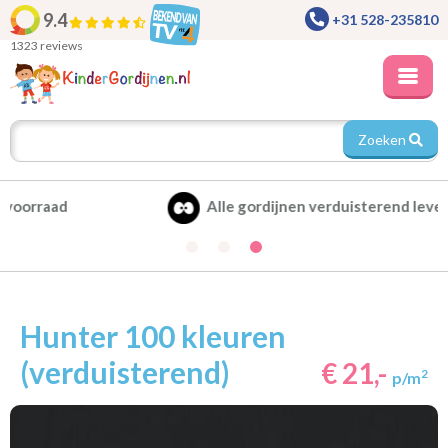
9.4
+31 528-235810
1323 reviews
Zoeken
Alle gordijnen verduisterend leverbaar
Hunter 100 kleuren
(verduisterend)
€ 21,-
2
p/m