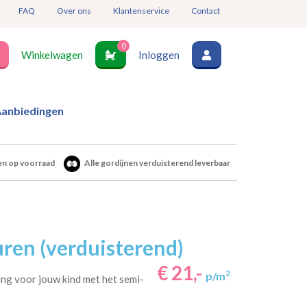
FAQ
Over ons
Klantenservice
Contact
0
Winkelwagen
Inloggen
anbiedingen
en op voorraad
Alle gordijnen verduisterend leverbaar
ren (verduisterend)
€ 21,-
2
p/m
ng voor jouw kind met het semi-