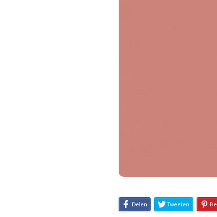
Delen
Tweeten
Be