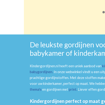
De leukste gordijnen vo
babykamer of kinderka
Kindergordijnen.nl heeft een uniek aanbod van
k
babygordijnen
.
In onze webwinkel vindt u een ui
prachtige gordijnstoffen. Met deze stoffen mak
voor uw kinderkamer, perfect op maat. We hebben
thema's
en gordijnen met
print
.
Liever effen gord
Kindergordijnen perfect op maat 