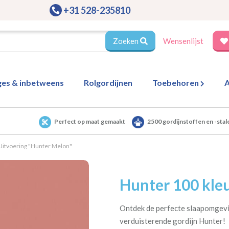
+31 528-235810
Zoeken
Wensenlijst
ges & inbetweens
Rolgordijnen
Toebehoren
A
Perfect op maat gemaakt
2500 gordijnstoffen en -stal
Uitvoering "Hunter Melon"
Hunter 100 kleu
Ontdek de perfecte slaapomgevi
verduisterende gordijn Hunter!