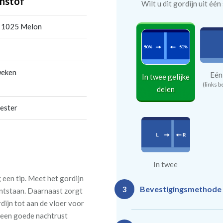
nstof
Wilt u dit gordijn uit éé
 1025 Melon
weken
Eén
In twee gelijke
(links b
delen
ester
In twee
ongelijke
een tip. Meet het gordijn
Bevestigingsmethode
3
delen
 ontstaan. Daarnaast zorgt
rdijn tot aan de vloer voor
n een goede nachtrust