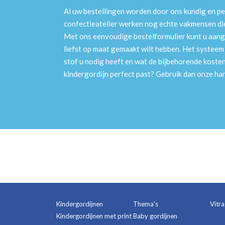
Al uw bestellingen worden door ons kundig en pe
confectieatelier werken nog echte vakmensen die 
Met ons eenvoudige bestelformulier kunt u aang
liefst op maat gemaakt wilt hebben. Het systee
stof u nodig heeft en wat de bijbehorende kosten
kindergordijn perfect past? Gebruik dan onze h
Kindergordijnen
Thema's
Vitr
Kindergordijnen met print
Baby gordijnen