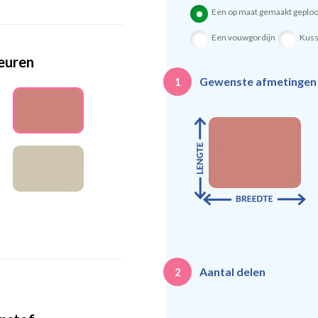
Een op maat gemaakt geploo
Een vouwgordijn
Kus
leuren
Gewenste afmetinge
1
Aantal delen
2