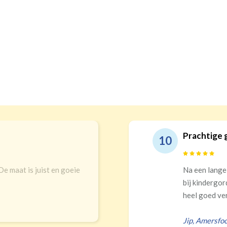
Prachtige 
10
 De maat is juist en goeie
Na een lange
bij kindergor
heel goed ver
Jip
,
Amersfoo