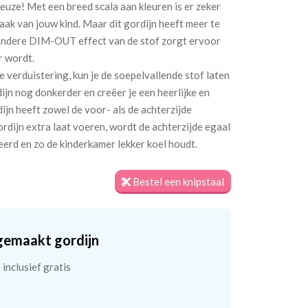
 reuze! Met een breed scala aan kleuren is er zeker
maak van jouw kind. Maar dit gordijn heeft meer te
jzondere DIM-OUT effect van de stof zorgt ervoor
r wordt.
e verduistering, kun je de soepelvallende stof laten
jn nog donkerder en creëer je een heerlijke en
jn heeft zowel de voor- als de achterzijde
ordijn extra laat voeren, wordt de achterzijde egaal
teerd en zo de kinderkamer lekker koel houdt.
Bestel een knipstaal
gemaakt gordijn
inclusief gratis