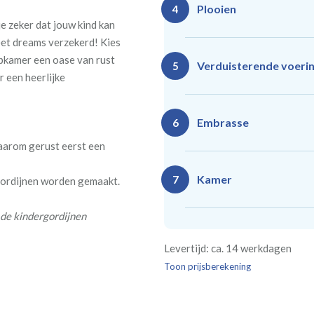
Plooien
4
e zeker dat jouw kind kan
eet dreams verzekerd! Kies
pkamer een oase van rust
Ro
Rails
Verduisterende voeri
5
(zeil
r een heerlijke
(incl. verstelbare
40
gordijnhaken)
Gevoerde gordijnen zorg
Vlind
Enkele plooi
Embrasse
6
(meest 
Daarnaast vormt een voe
daarom gerust eerst een
isoleert kou, warmte en g
Kamer
7
 gordijnen worden gemaakt.
Rails
Ro
 de kindergordijnen
(wave plooi)
(tu
Bestelt u meerdere gordij
Re
Geen
Levertijd: ca. 14 werkdagen
kamer is bestemd. Wij ver
Kw
Geen extra
€24,95 
verplicht, maar wel handig
Toon prijsberekening
verdui
verduistering