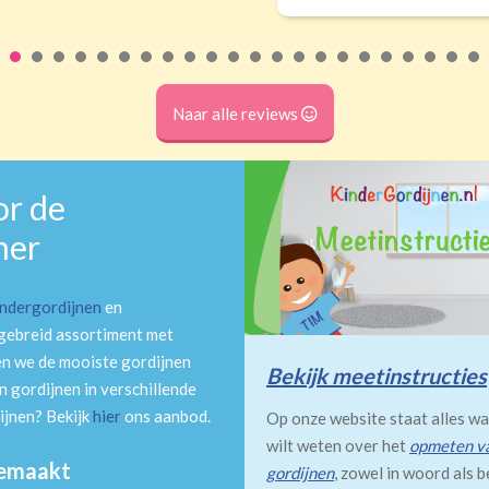
Naar alle reviews
or de
mer
indergordijnen
en
tgebreid assortiment met
en we de mooiste gordijnen
Bekijk meetinstructies
 gordijnen in verschillende
ijnen? Bekijk
hier
ons aanbod.
Op onze website staat alles wa
wilt weten over het
opmeten v
gemaakt
gordijnen
, zowel in woord als b