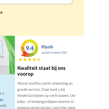
Kiyoh
9.4
aantal reviews 1323
Kwaliteit staat bij ons
voorop
Mooie stoffen, nette afwerking en
goede service. Daar kunt u bij
t u
KinderGordijnen op vertrouwen. Uw
an
baby- of kindergordijnen moeten er
eeld.
gewoon goed uitzien. Lees hier meer