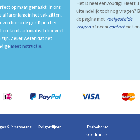
Het is heel eenvoudig! Heeft u
rfect op maat gemaakt. In ons
uiteindelijk toch nog vragen? B
al jarenlang in het vak zitten.
de pagina met
veelgestelde
even hoe u de gordijnen het
vragen
of neem
contact
met on
m berekend automatisch hoeveel
 zijn. Zeker weten dat het
andige
meetinstructie
.
ages & inbetweens
Rolgordijnen
Toebehoren
Gordijnrails