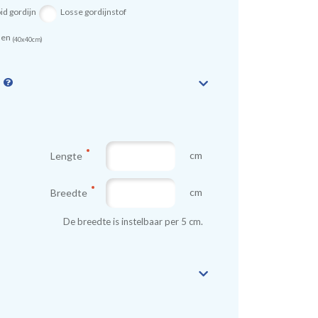
id gordijn
Losse gordijnstof
sen
(40x40cm)
n
cm
Lengte
cm
Breedte
De breedte is instelbaar per 5 cm.