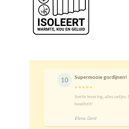
Supermooie gordijnen!
10
delijk
Snelle levering, alles netjes.
 een heel
kwaliteit!
Elena
,
Gent