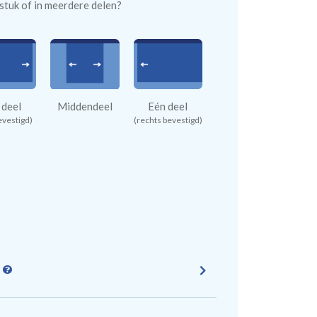
n stuk of in meerdere delen?
 deel
Middendeel
Eén deel
evestigd)
(rechts bevestigd)