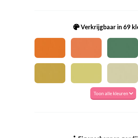
Verkrijgbaar in 69 k
Toon alle kleuren
Va_Hunter 1025 Melon