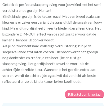
Ontdek de perfecte slaapomgeving voor jouw kind met het semi-
Artikelnummer
Va_Hunter 1055 Duck Egg
verduisterende gordijn Hunter!
Bij dit kindergordijn is de keuze reuze! Met een breed scala aan
Stofbreedte:
140 cm
kleuren is er zeker een variant die aansluit bij de smaak van jouw
kind. Maar dit gordijn heeft meer te bieden dan alleen kleur. Het
Meestal eerder, maar houd
circa 2-3 weken
bijzondere DIM-OUT effect van de stof zorgt ervoor dat de
rekening met
kamer al behoorlijk donker wordt.
Als je op zoek bent naar volledige verduistering, kun je de
Materiaal:
100% polyester
soepelvallende stof laten voeren. Hierdoor wordt het gordijn
nog donkerder en creëer je een heerlijke en rustige
slaapomgeving. Het gordijn heeft zowel de voor- als de
achterzijde dezelfde kleur. Wanneer je het gordijn extra laat
voeren, wordt de achterzijde egaal wit dat zonlicht als beste
Voor een optimale verduistering geven we je graag een tip. Meet
reflecteerd en zo de kinderkamer lekker koel houdt.
het gordijn royaal in de breedte op, zodat er geen lichtkieren
ontstaan. Daarnaast zorgt het plaatsen van een rail aan het
Bestel een knipstaal
plafond en het gordijn tot aan de vloer voor de minste
kiervorming. Zo kun je echt genieten van een goede nachtrust