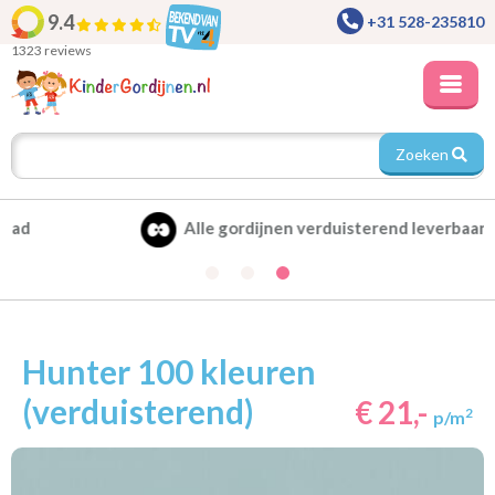
9.4
+31 528-235810
1323 reviews
Zoeken
Alle gordijnen verduisterend leverbaar
Hunter 100 kleuren
(verduisterend)
€ 21,-
2
p/m