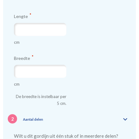
Lengte
cm
Breedte
cm
De breedte is instelbaar per
5 cm.
2
Aantal delen
Wilt u dit gordijn uit één stuk of in meerdere delen?