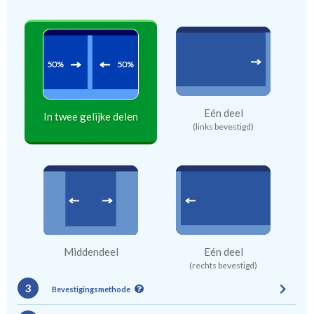
Eén deel
In twee gelijke delen
(links bevestigd)
Middendeel
Eén deel
(rechts bevestigd)
3
Bevestigingsmethode