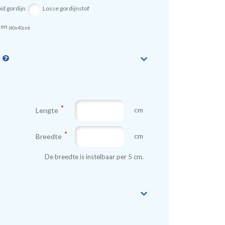
id gordijn
Losse gordijnstof
sen
(40x40cm)
n
cm
Lengte
cm
Breedte
De breedte is instelbaar per 5 cm.