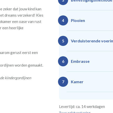
3
e zeker dat jouw kind kan
eet dreams verzekerd! Kies
Plooien
4
pkamer een oase van rust
r een heerlijke
Ro
Rails
Verduisterende voeri
5
(zeil
(incl. verstelbare
40
gordijnhaken)
daarom gerust eerst een
Gevoerde gordijnen zorg
Vlind
Enkele plooi
Embrasse
6
 gordijnen worden gemaakt.
(meest 
Daarnaast vormt een voe
isoleert kou, warmte en g
 de kindergordijnen
Kamer
7
Rails
Ro
(wave plooi)
(tu
Bestelt u meerdere gordij
Re
Geen
Levertijd: ca. 14 werkdagen
kamer is bestemd. Wij ver
Kw
Geen extra
€24,95 
verplicht, maar wel handig