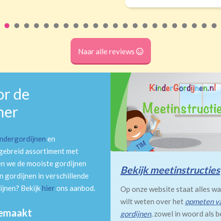
Naar alle reviews
or de
mer
indergordijnen
en
tgebreid assortiment met
en we de mooiste gordijnen
Bekijk meetinstructies
 gordijnen in verschillende
ijnen? Bekijk
hier
ons aanbod.
Op onze website staat alles wa
wilt weten over het
opmeten v
gemaakt
gordijnen
, zowel in woord als b