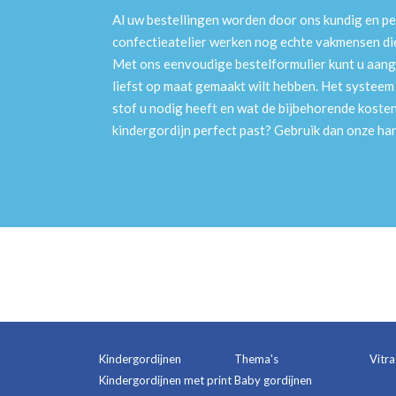
Al uw bestellingen worden door ons kundig en pe
confectieatelier werken nog echte vakmensen die 
Met ons eenvoudige bestelformulier kunt u aang
liefst op maat gemaakt wilt hebben. Het systee
stof u nodig heeft en wat de bijbehorende kosten
kindergordijn perfect past? Gebruik dan onze h
Kindergordijnen
Thema's
Vitr
Kindergordijnen met print
Baby gordijnen