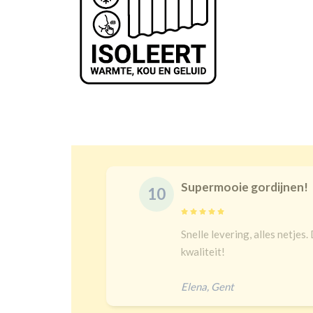
Supermooie gordijnen!
10
Snelle levering, alles netjes. De maat
l
kwaliteit!
Elena
,
Gent