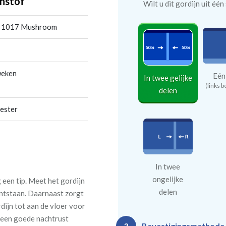
nstof
Wilt u dit gordijn uit éé
r 1017 Mushroom
weken
Eén
In twee gelijke
(links b
delen
ester
In twee
ongelijke
een tip. Meet het gordijn
delen
 ontstaan. Daarnaast zorgt
rdijn tot aan de vloer voor
n een goede nachtrust
Bevestigingsmethode