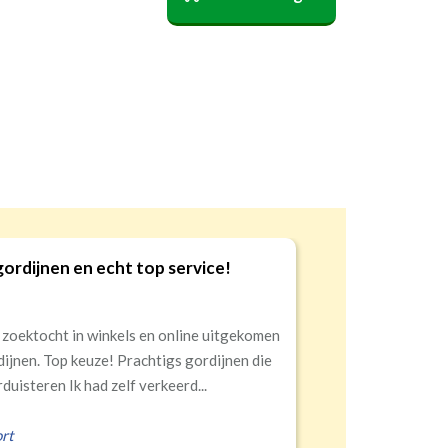
sterend
verduisterend
verduisterend
en en echt top service!
Goed
9
ht in winkels en online uitgekomen
Snell
Top keuze! Prachtigs gordijnen die
n Ik had zelf verkeerd...
Eral