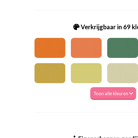
Verkrijgbaar in 69 k
Toon alle kleuren
Va_Hunter 1017 Mushroom