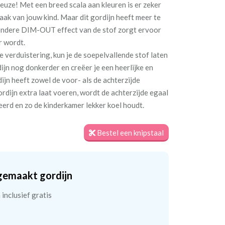
 reuze! Met een breed scala aan kleuren is er zeker
maak van jouw kind. Maar dit gordijn heeft meer te
jzondere DIM-OUT effect van de stof zorgt ervoor
r wordt.
e verduistering, kun je de soepelvallende stof laten
jn nog donkerder en creëer je een heerlijke en
jn heeft zowel de voor- als de achterzijde
ordijn extra laat voeren, wordt de achterzijde egaal
teerd en zo de kinderkamer lekker koel houdt.
Bestel een knipstaal
gemaakt gordijn
inclusief gratis