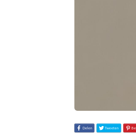
Delen
Tweeten
Be