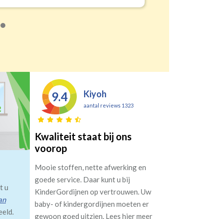
Kiyoh
9.4
aantal reviews 1323
Kwaliteit staat bij ons
voorop
Mooie stoffen, nette afwerking en
goede service. Daar kunt u bij
t u
KinderGordijnen op vertrouwen. Uw
an
baby- of kindergordijnen moeten er
eeld.
gewoon goed uitzien. Lees hier meer