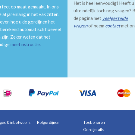
Het is heel eenvoudig! Heeft u
rfect op maat gemaakt. In ons
uiteindelijk toch nog vragen? B
al jarenlang in het vak zitten.
de pagina met
veelgestelde
even hoe u de gordijnen het
vragen
of neem
contact
met on
m berekend automatisch hoeveel
 zijn. Zeker weten dat het
andige
meetinstructie
.
ages & inbetweens
Rolgordijnen
Toebehoren
Gordijnrails