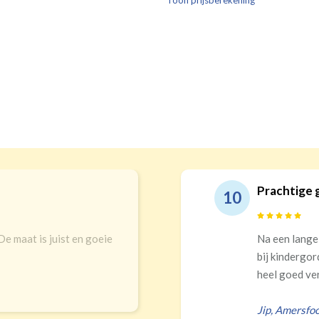
Toon prijsberekening
verdui
verduistering
Prachtige gordijn
10
 is juist en goeie
Na een lange zoektoc
bij kindergordijnen. 
heel goed verduistere
Jip
,
Amersfoort