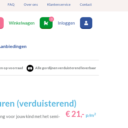
FAQ
Over ons
Klantenservice
Contact
0
Winkelwagen
Inloggen
anbiedingen
en op voorraad
Alle gordijnen verduisterend leverbaar
ren (verduisterend)
€ 21,-
2
p/m
ng voor jouw kind met het semi-