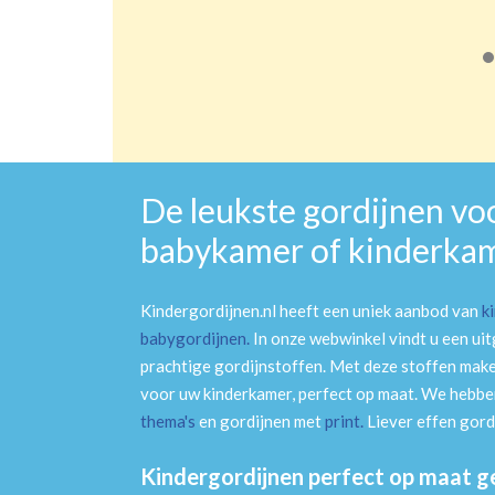
De leukste gordijnen vo
babykamer of kinderka
Kindergordijnen.nl heeft een uniek aanbod van
k
babygordijnen
.
In onze webwinkel vindt u een ui
prachtige gordijnstoffen. Met deze stoffen mak
voor uw kinderkamer, perfect op maat. We hebben
thema's
en gordijnen met
print
.
Liever effen gord
Kindergordijnen perfect op maat 