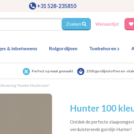
+31 528-235810
Zoeken
Wensenlijst
ges & inbetweens
Rolgordijnen
Toebehoren
A
Perfect op maat gemaakt
2500 gordijnstoffen en -stal
Uitvoering "Hunter Mushroom"
Hunter 100 kleu
Ontdek de perfecte slaapomgevi
verduisterende gordijn Hunter!