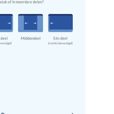
n stuk of in meerdere delen?
 deel
Middendeel
Eén deel
evestigd)
(rechts bevestigd)