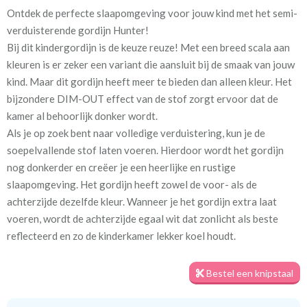
Ontdek de perfecte slaapomgeving voor jouw kind met het semi-
Artikelnummer
Va_Hunter 1092 Grey Blue
verduisterende gordijn Hunter!
Bij dit kindergordijn is de keuze reuze! Met een breed scala aan
Stofbreedte:
140 cm
kleuren is er zeker een variant die aansluit bij de smaak van jouw
kind. Maar dit gordijn heeft meer te bieden dan alleen kleur. Het
Meestal eerder, maar houd
circa 2-3 weken
bijzondere DIM-OUT effect van de stof zorgt ervoor dat de
rekening met
kamer al behoorlijk donker wordt.
Als je op zoek bent naar volledige verduistering, kun je de
Materiaal:
100% polyester
soepelvallende stof laten voeren. Hierdoor wordt het gordijn
nog donkerder en creëer je een heerlijke en rustige
slaapomgeving. Het gordijn heeft zowel de voor- als de
achterzijde dezelfde kleur. Wanneer je het gordijn extra laat
voeren, wordt de achterzijde egaal wit dat zonlicht als beste
Voor een optimale verduistering geven we je graag een tip. Meet
reflecteerd en zo de kinderkamer lekker koel houdt.
het gordijn royaal in de breedte op, zodat er geen lichtkieren
ontstaan. Daarnaast zorgt het plaatsen van een rail aan het
Bestel een knipstaal
plafond en het gordijn tot aan de vloer voor de minste
kiervorming. Zo kun je echt genieten van een goede nachtrust