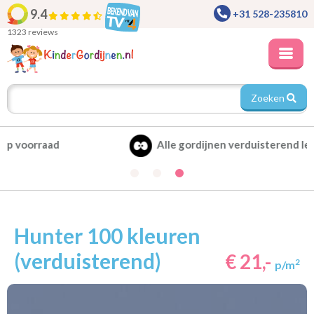
9.4
+31 528-235810
1323 reviews
Zoeken
Alle gordijnen verduisterend leverbaar
Hunter 100 kleuren
(verduisterend)
€ 21,-
2
p/m