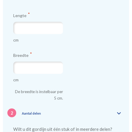
Lengte
cm
Breedte
cm
De breedte is instelbaar per
5 cm.
2
Aantal delen
Wilt u dit gordijn uit één stuk of in meerdere delen?