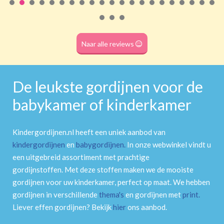
Roede
(dubbele tunnel)
Naar alle reviews
De leukste gordijnen voor de
babykamer of kinderkamer
Kindergordijnen.nl heeft een uniek aanbod van
kindergordijnen
en
babygordijnen
.
In onze webwinkel vindt u
een uitgebreid assortiment met prachtige
gordijnstoffen. Met deze stoffen maken we de mooiste
gordijnen voor uw kinderkamer, perfect op maat. We hebben
gordijnen in verschillende
thema's
en gordijnen met
print
.
Liever effen gordijnen? Bekijk
hier
ons aanbod.