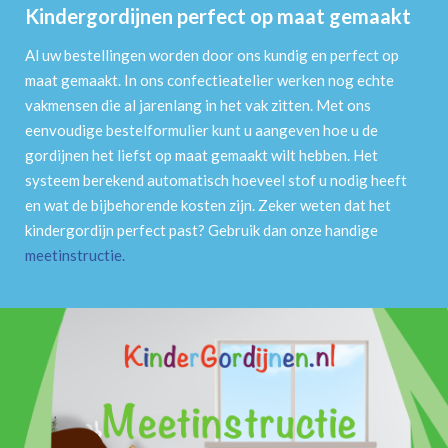
Kindergordijnen perfect op maat gemaakt
Al uw bestellingen worden door ons kundig en perfect op
maat gemaakt. In ons confectieatelier werken nog echte
vakmensen die al jarenlang in het vak zitten. Met ons
eenvoudige bestelformulier kunt u aangeven hoe u de
gordijnen het liefst op maat gemaakt wilt hebben. Het
systeem berekend automatisch hoeveel stof u nodig heeft
en wat de bijbehorende kosten zijn. Zeker weten dat het
kindergordijn perfect past? Gebruik dan onze handige
meetinstructie
.