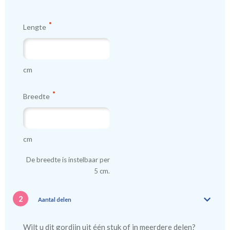
Lengte
cm
Breedte
cm
De breedte is instelbaar per
5 cm.
2
Aantal delen
Wilt u dit gordijn uit één stuk of in meerdere delen?