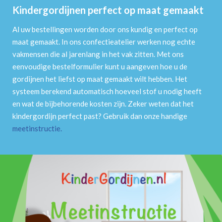
Kindergordijnen perfect op maat gemaakt
Al uw bestellingen worden door ons kundig en perfect op
maat gemaakt. In ons confectieatelier werken nog echte
vakmensen die al jarenlang in het vak zitten. Met ons
eenvoudige bestelformulier kunt u aangeven hoe u de
gordijnen het liefst op maat gemaakt wilt hebben. Het
systeem berekend automatisch hoeveel stof u nodig heeft
en wat de bijbehorende kosten zijn. Zeker weten dat het
kindergordijn perfect past? Gebruik dan onze handige
meetinstructie
.