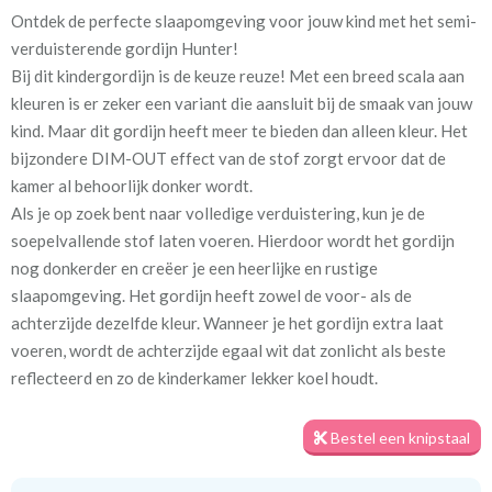
Ontdek de perfecte slaapomgeving voor jouw kind met het semi-
Artikelnummer
Va_Hunter 1037 Moss
verduisterende gordijn Hunter!
Bij dit kindergordijn is de keuze reuze! Met een breed scala aan
Stofbreedte:
140 cm
kleuren is er zeker een variant die aansluit bij de smaak van jouw
kind. Maar dit gordijn heeft meer te bieden dan alleen kleur. Het
Meestal eerder, maar houd
circa 2-3 weken
bijzondere DIM-OUT effect van de stof zorgt ervoor dat de
rekening met
kamer al behoorlijk donker wordt.
Als je op zoek bent naar volledige verduistering, kun je de
Materiaal:
100% polyester
soepelvallende stof laten voeren. Hierdoor wordt het gordijn
nog donkerder en creëer je een heerlijke en rustige
slaapomgeving. Het gordijn heeft zowel de voor- als de
achterzijde dezelfde kleur. Wanneer je het gordijn extra laat
voeren, wordt de achterzijde egaal wit dat zonlicht als beste
Voor een optimale verduistering geven we je graag een tip. Meet
reflecteerd en zo de kinderkamer lekker koel houdt.
het gordijn royaal in de breedte op, zodat er geen lichtkieren
ontstaan. Daarnaast zorgt het plaatsen van een rail aan het
Bestel een knipstaal
plafond en het gordijn tot aan de vloer voor de minste
kiervorming. Zo kun je echt genieten van een goede nachtrust