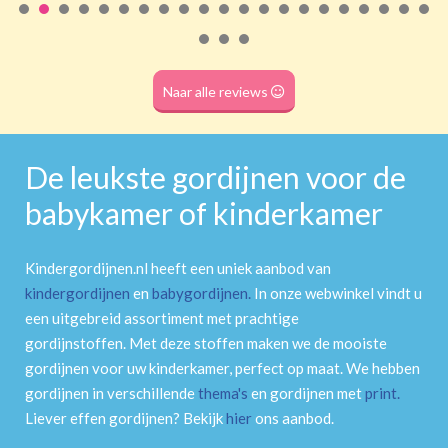
Roede
(dubbele tunnel)
Naar alle reviews
De leukste gordijnen voor de
babykamer of kinderkamer
Kindergordijnen.nl heeft een uniek aanbod van
kindergordijnen
en
babygordijnen
.
In onze webwinkel vindt u
een uitgebreid assortiment met prachtige
gordijnstoffen. Met deze stoffen maken we de mooiste
gordijnen voor uw kinderkamer, perfect op maat. We hebben
gordijnen in verschillende
thema's
en gordijnen met
print
.
Liever effen gordijnen? Bekijk
hier
ons aanbod.