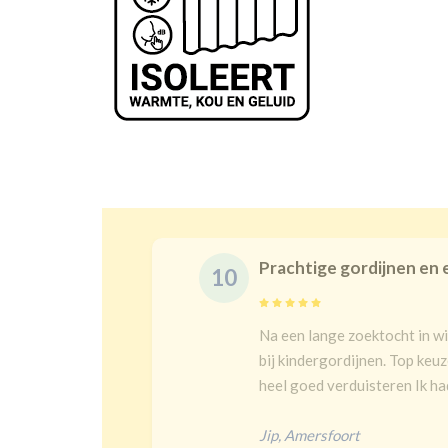
Prachtige gordijnen en 
10
t en goeie
Na een lange zoektocht in w
bij kindergordijnen. Top keu
heel goed verduisteren Ik had
Jip
,
Amersfoort