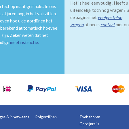
Het is heel eenvoudig! Heeft u
rfect op maat gemaakt. In ons
uiteindelijk toch nog vragen? B
al jarenlang in het vak zitten.
de pagina met
veelgestelde
even hoe u de gordijnen het
vragen
of neem
contact
met on
m berekend automatisch hoeveel
 zijn. Zeker weten dat het
andige
meetinstructie
.
ages & inbetweens
Rolgordijnen
Toebehoren
Gordijnrails