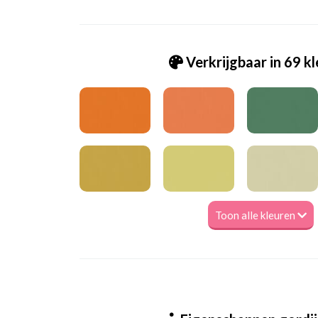
Verkrijgbaar in 69 k
Toon alle kleuren
Va_Hunter 1018 Stone