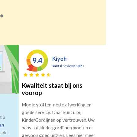
Kiyoh
9.4
aantal reviews 1323
Kwaliteit staat bij ons
voorop
Mooie stoffen, nette afwerking en
goede service. Daar kunt u bij
t u
KinderGordijnen op vertrouwen. Uw
an
baby- of kindergordijnen moeten er
eeld.
gewoon goed uitzien. Lees hier meer