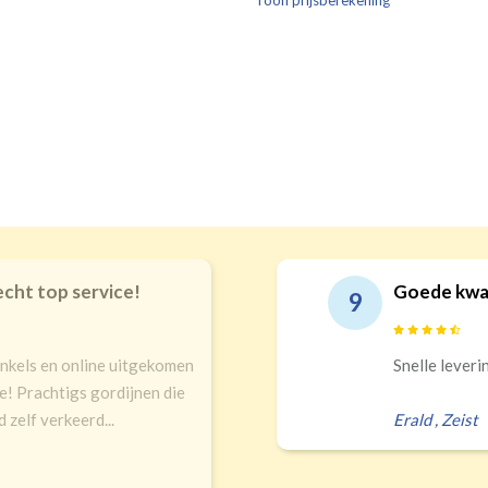
Toon prijsberekening
verdui
verduistering
echt top service!
Goede kwal
9
inkels en online uitgekomen
Snelle leveri
ze! Prachtigs gordijnen die
 zelf verkeerd...
Erald
,
Zeist