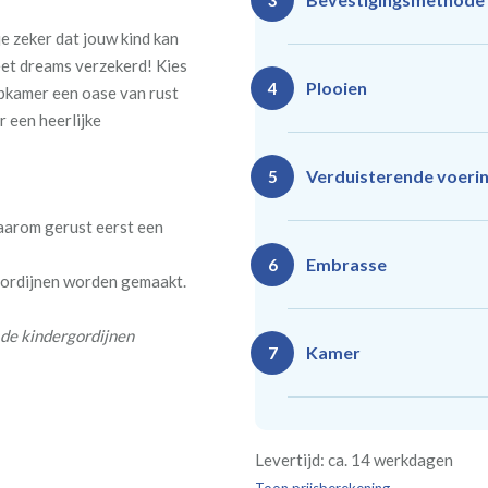
3
e zeker dat jouw kind kan
eet dreams verzekerd! Kies
Plooien
4
pkamer een oase van rust
r een heerlijke
Ro
Rails
Verduisterende voeri
5
(zeil
(incl. verstelbare
40
gordijnhaken)
daarom gerust eerst een
Gevoerde gordijnen zorg
Vlind
Enkele plooi
Embrasse
6
 gordijnen worden gemaakt.
(meest 
Daarnaast vormt een voe
isoleert kou, warmte en g
 de kindergordijnen
Kamer
7
Rails
Ro
(wave plooi)
(tu
Bestelt u meerdere gordij
Re
Geen
Levertijd: ca. 14 werkdagen
kamer is bestemd. Wij ver
Kw
Geen extra
€24,95 
verplicht, maar wel handig