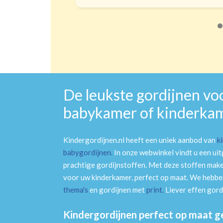
De leukste gordijnen vo
babykamer of kinderka
Kindergordijnen.nl heeft een uniek aanbod van
k
babygordijnen
.
In onze webwinkel vindt u een ui
prachtige gordijnstoffen. Met deze stoffen mak
voor uw kinderkamer, perfect op maat. We hebben
thema's
en gordijnen met
print
.
Liever effen gord
Kindergordijnen perfect op maat 