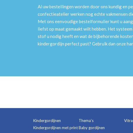
Al uw bestellingen worden door ons kundig en pe
confectieatelier werken nog echte vakmensen die 
Met ons eenvoudige bestelformulier kunt u aang
liefst op maat gemaakt wilt hebben. Het systee
stof u nodig heeft en wat de bijbehorende kosten
kindergordijn perfect past? Gebruik dan onze h
Kindergordijnen
Thema's
Vitr
Kindergordijnen met print
Baby gordijnen