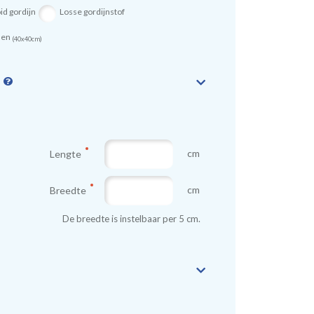
id gordijn
Losse gordijnstof
sen
(40x40cm)
n
cm
Lengte
cm
Breedte
De breedte is instelbaar per 5 cm.