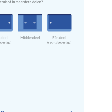
n stuk of in meerdere delen?
 deel
Middendeel
Eén deel
evestigd)
(rechts bevestigd)