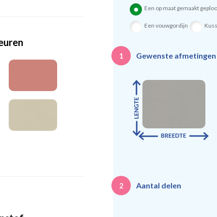
Een op maat gemaakt geploo
Een vouwgordijn
Kus
leuren
Gewenste afmetinge
1
Aantal delen
2