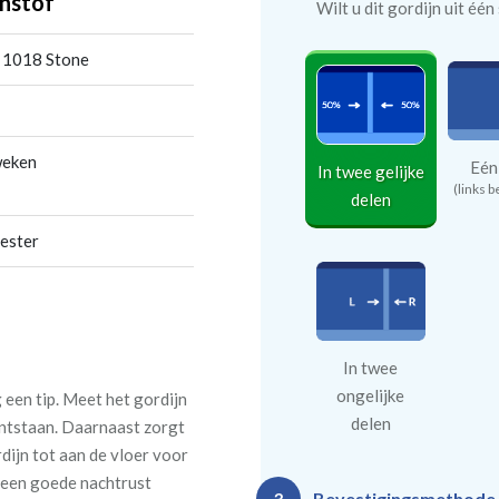
nstof
Wilt u dit gordijn uit éé
 1018 Stone
weken
Eén
In twee gelijke
(links b
delen
ester
In twee
ongelijke
een tip. Meet het gordijn
delen
 ontstaan. Daarnaast zorgt
rdijn tot aan de vloer voor
n een goede nachtrust
Bevestigingsmethode