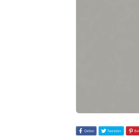
Delen
Tweeten
Be