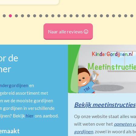
Naar alle reviews
or de
mer
indergordijnen
en
tgebreid assortiment met
en we de mooiste gordijnen
Bekijk meetinstructies
 gordijnen in verschillende
ijnen? Bekijk
hier
ons aanbod.
Op onze website staat alles wa
wilt weten over het
opmeten v
gemaakt
gordijnen
, zowel in woord als b