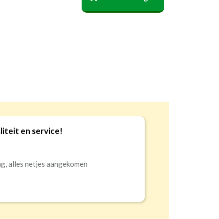
sterend
verduisterend
verduisterend
iteit en service!
10
ng, alles netjes aangekomen