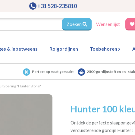
+31 528-235810
Zoeken
Wensenlijst
ges & inbetweens
Rolgordijnen
Toebehoren
A
Perfect op maat gemaakt
2500 gordijnstoffen en -stal
Uitvoering "Hunter Stone"
Hunter 100 kleu
Ontdek de perfecte slaapomgevi
verduisterende gordijn Hunter!