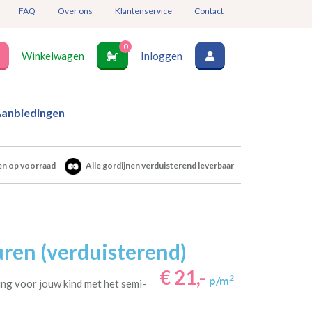
FAQ
Over ons
Klantenservice
Contact
0
Winkelwagen
Inloggen
anbiedingen
en op voorraad
Alle gordijnen verduisterend leverbaar
ren (verduisterend)
€ 21,-
2
p/m
ng voor jouw kind met het semi-