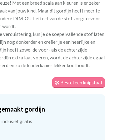
 reuze! Met een breed scala aan kleuren is er zeker
maak van jouw kind. Maar dit gordijn heeft meer te
jzondere DIM-OUT effect van de stof zorgt ervoor
r wordt.
e verduistering, kun je de soepelvallende stof laten
jn nog donkerder en creëer je een heerlijke en
jn heeft zowel de voor- als de achterzijde
ordijn extra laat voeren, wordt de achterzijde egaal
teerd en zo de kinderkamer lekker koel houdt.
Bestel een knipstaal
gemaakt gordijn
inclusief gratis