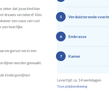
e zeker dat jouw kind kan
eet dreams verzekerd! Kies
Ro
Rails
Verduisterende voeri
5
(zeil
pkamer een oase van rust
(incl. verstelbare
40
gordijnhaken)
r een heerlijke
Gevoerde gordijnen zorg
Vlind
Enkele plooi
Embrasse
6
(meest 
Daarnaast vormt een voe
isoleert kou, warmte en g
daarom gerust eerst een
Kamer
7
 gordijnen worden gemaakt.
Rails
Ro
(wave plooi)
(tu
Bestelt u meerdere gordij
 de kindergordijnen
Re
Geen
Levertijd: ca. 14 werkdagen
kamer is bestemd. Wij ver
Kw
Geen extra
€24,95 
verplicht, maar wel handig
Toon prijsberekening
verdui
verduistering