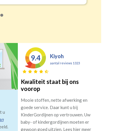
Kiyoh
9.4
aantal reviews 1323
Kwaliteit staat bij ons
voorop
Mooie stoffen, nette afwerking en
goede service. Daar kunt u bij
t u
KinderGordijnen op vertrouwen. Uw
an
baby- of kindergordijnen moeten er
eeld.
gewoon goed uitzien. Lees hier meer