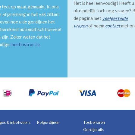
Het is heel eenvoudig! Heeft u
rfect op maat gemaakt. In ons
uiteindelijk toch nog vragen? B
al jarenlang in het vak zitten.
de pagina met
veelgestelde
even hoe u de gordijnen het
vragen
of neem
contact
met on
m berekend automatisch hoeveel
 zijn. Zeker weten dat het
andige
meetinstructie
.
ages & inbetweens
Rolgordijnen
Toebehoren
Gordijnrails