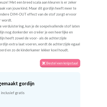
 reuze! Met een breed scala aan kleuren is er zeker
maak van jouw kind. Maar dit gordijn heeft meer te
jzondere DIM-OUT effect van de stof zorgt ervoor
r wordt.
e verduistering, kun je de soepelvallende stof laten
jn nog donkerder en creëer je een heerlijke en
jn heeft zowel de voor- als de achterzijde
ordijn extra laat voeren, wordt de achterzijde egaal
teerd en zo de kinderkamer lekker koel houdt.
Bestel een knipstaal
gemaakt gordijn
inclusief gratis