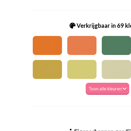
Verkrijgbaar in 69 k
Toon alle kleuren
Va_Hunter 1058 Vintage Blue