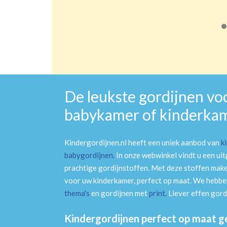
De leukste gordijnen vo
babykamer of kinderka
Kindergordijnen.nl heeft een uniek aanbod van
k
babygordijnen
.
In onze webwinkel vindt u een ui
prachtige gordijnstoffen. Met deze stoffen mak
voor uw kinderkamer, perfect op maat. We hebben
thema's
en gordijnen met
print
.
Liever effen gord
Kindergordijnen perfect op maat 