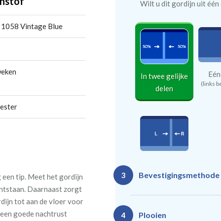
nstof
Wilt u dit gordijn uit éé
 1058 Vintage Blue
weken
Eén
In twee gelijke
(links b
delen
ester
In twee
Bevestigingsmethode
3
ongelijke
een tip. Meet het gordijn
delen
 ontstaan. Daarnaast zorgt
rdijn tot aan de vloer voor
n een goede nachtrust
Plooien
4