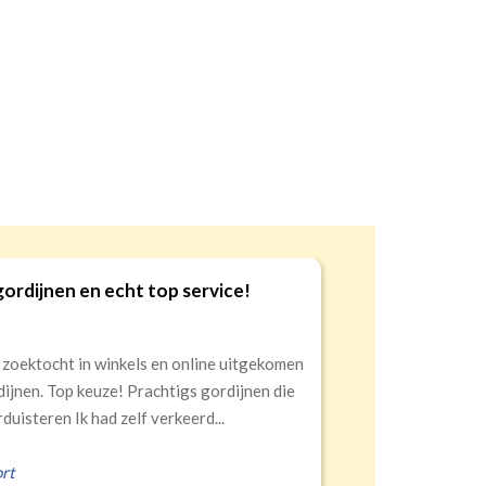
oede kwaliteit en service!
nelle levering, alles netjes aangekomen
rald
,
Zeist