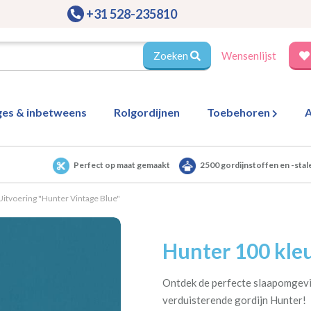
+31 528-235810
Zoeken
Wensenlijst
ges & inbetweens
Rolgordijnen
Toebehoren
A
Perfect op maat gemaakt
2500 gordijnstoffen en -stal
Uitvoering "Hunter Vintage Blue"
Hunter 100 kleu
Ontdek de perfecte slaapomgevi
verduisterende gordijn Hunter!