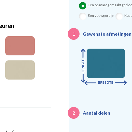
Een op maat gemaakt geploo
Een vouwgordijn
Kus
leuren
Gewenste afmetinge
1
Aantal delen
2