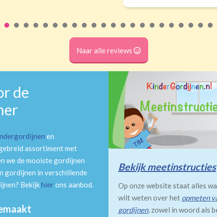
Naar alle reviews
or de
mer
indergordijnen
en
tgebreid assortiment met
en we de mooiste gordijnen
Bekijk meetinstructies
 gordijnen in verschillende
ijnen? Bekijk
hier
ons aanbod.
Op onze website staat alles wa
wilt weten over het
opmeten v
gemaakt
gordijnen
, zowel in woord als b