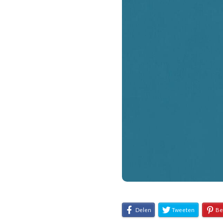
Delen
Tweeten
Be