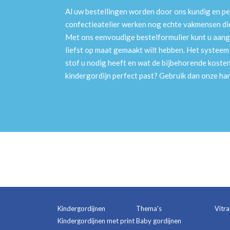
Al uw bestellingen worden door ons kundig en pe
confectieatelier werken nog echte vakmensen die 
Met ons eenvoudige bestelformulier kunt u aang
liefst op maat gemaakt wilt hebben. Het systee
stof u nodig heeft en wat de bijbehorende kosten
kindergordijn perfect past? Gebruik dan onze h
Kindergordijnen
Thema's
Vitr
Kindergordijnen met print
Baby gordijnen