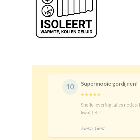
Prachtige gord
10
maat is juist en goeie
Na een lange zoe
bij kindergordijn
heel goed verduis
Jip
,
Amersfoort