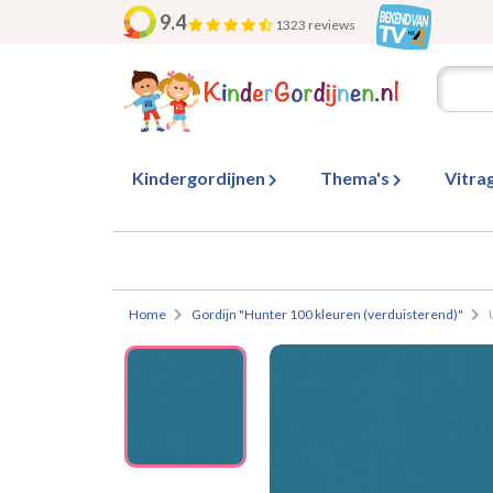
9.4
1323 reviews
Kindergordijnen
Thema's
Vitra
Home
Gordijn "Hunter 100 kleuren (verduisterend)"