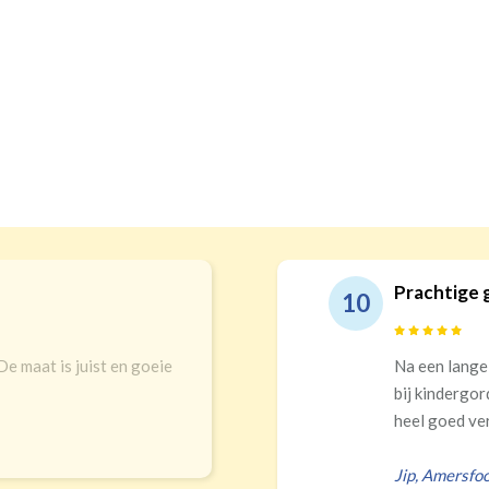
ijnen en echt top service!
G
9
ktocht in winkels en online uitgekomen
S
en. Top keuze! Prachtigs gordijnen die
teren Ik had zelf verkeerd...
E