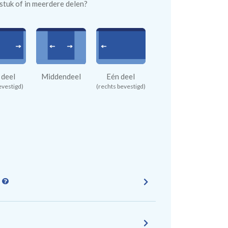
n stuk of in meerdere delen?
 deel
Middendeel
Eén deel
evestigd)
(rechts bevestigd)