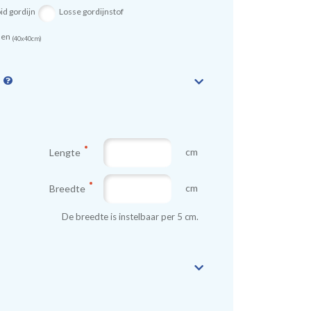
id gordijn
Losse gordijnstof
sen
(40x40cm)
n
cm
Lengte
cm
Breedte
De breedte is instelbaar per 5 cm.