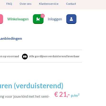
FAQ
Over ons
Klantenservice
Contact
0
Winkelwagen
Inloggen
anbiedingen
en op voorraad
Alle gordijnen verduisterend leverbaar
ren (verduisterend)
€ 21,-
2
p/m
ng voor jouw kind met het semi-