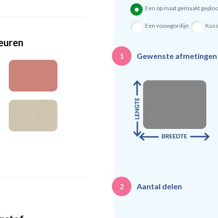
Een op maat gemaakt geploo
Een vouwgordijn
Kus
leuren
Gewenste afmetinge
1
Aantal delen
2