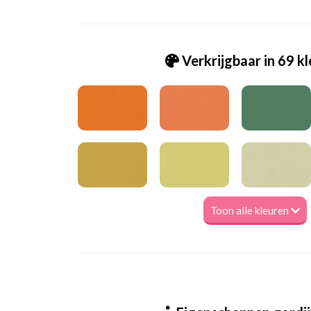
Verkrijgbaar in 69 k
Toon alle kleuren
Va_Hunter 1090 Grey