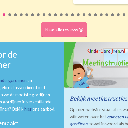
Naar alle reviews
or de
mer
indergordijnen
en
tgebreid assortiment met
en we de mooiste gordijnen
Bekijk meetinstructies
 gordijnen in verschillende
ijnen? Bekijk
hier
ons aanbod.
Op onze website staat alles wa
wilt weten over het
opmeten v
gemaakt
gordijnen
, zowel in woord als b