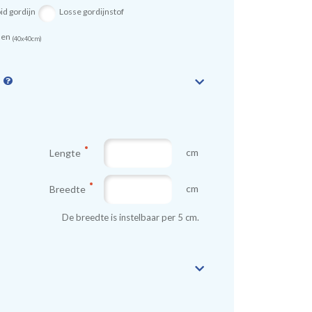
id gordijn
Losse gordijnstof
sen
(40x40cm)
n
cm
Lengte
cm
Breedte
De breedte is instelbaar per 5 cm.