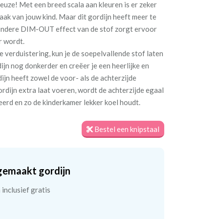
 reuze! Met een breed scala aan kleuren is er zeker
maak van jouw kind. Maar dit gordijn heeft meer te
jzondere DIM-OUT effect van de stof zorgt ervoor
r wordt.
e verduistering, kun je de soepelvallende stof laten
jn nog donkerder en creëer je een heerlijke en
jn heeft zowel de voor- als de achterzijde
ordijn extra laat voeren, wordt de achterzijde egaal
teerd en zo de kinderkamer lekker koel houdt.
Bestel een knipstaal
gemaakt gordijn
inclusief gratis