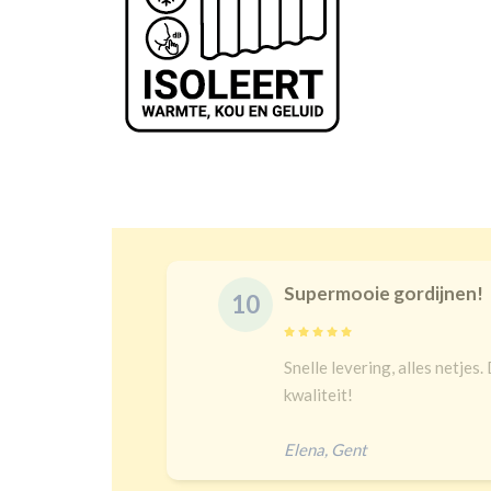
Supermooie gordijnen!
Snelle levering, alles netjes. De maat is juist en goeie
kwaliteit!
Elena
,
Gent