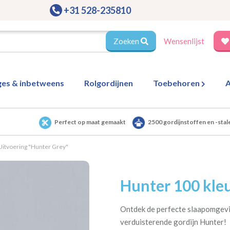
+31 528-235810
Zoeken
Wensenlijst
ges & inbetweens
Rolgordijnen
Toebehoren
A
Perfect op maat gemaakt
2500 gordijnstoffen en -stal
Uitvoering "Hunter Grey"
Hunter 100 kleu
Ontdek de perfecte slaapomgevi
verduisterende gordijn Hunter!