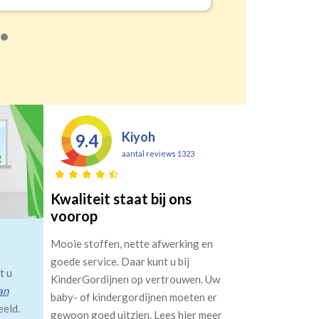
Kiyoh
9.4
aantal reviews 1323
Kwaliteit staat bij ons
voorop
Mooie stoffen, nette afwerking en
goede service. Daar kunt u bij
t u
KinderGordijnen op vertrouwen. Uw
an
baby- of kindergordijnen moeten er
eeld.
gewoon goed uitzien. Lees hier meer