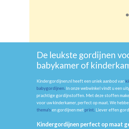
De leukste gordijnen vo
babykamer of kinderka
Kindergordijnen.nl heeft een uniek aanbod van
k
babygordijnen
.
In onze webwinkel vindt u een ui
prachtige gordijnstoffen. Met deze stoffen mak
voor uw kinderkamer, perfect op maat. We hebben
thema's
en gordijnen met
print
.
Liever effen gord
Kindergordijnen perfect op maat 