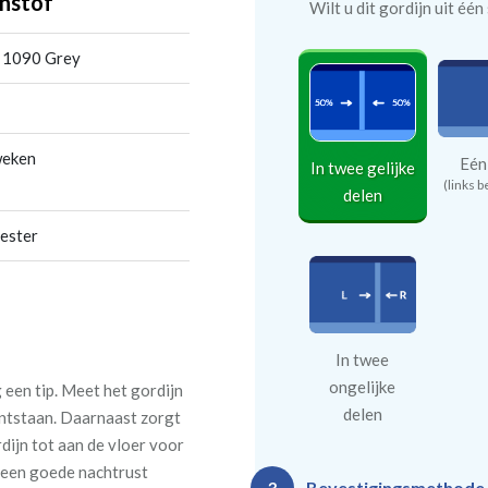
nstof
Wilt u dit gordijn uit éé
 1090 Grey
weken
Eén
In twee gelijke
(links b
delen
ester
In twee
ongelijke
een tip. Meet het gordijn
delen
 ontstaan. Daarnaast zorgt
rdijn tot aan de vloer voor
n een goede nachtrust
Bevestigingsmethode