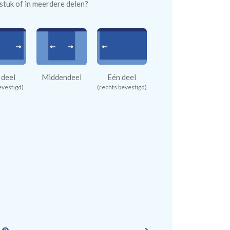
n stuk of in meerdere delen?
 deel
Middendeel
Eén deel
evestigd)
(rechts bevestigd)