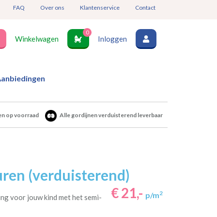
FAQ
Over ons
Klantenservice
Contact
0
Winkelwagen
Inloggen
anbiedingen
en op voorraad
Alle gordijnen verduisterend leverbaar
ren (verduisterend)
€ 21,-
2
p/m
ng voor jouw kind met het semi-