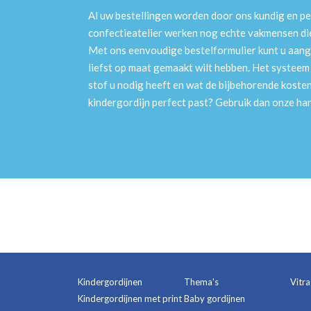
Al uw bestellingen worden door ons kundig en pe
confectieatelier werken nog echte vakmensen die 
Met ons eenvoudige bestelformulier kunt u aang
liefst op maat gemaakt wilt hebben. Het systee
stof u nodig heeft en wat de bijbehorende kosten
kindergordijn perfect past? Gebruik dan onze h
Kindergordijnen
Thema's
Vitr
Kindergordijnen met print
Baby gordijnen