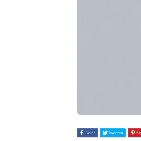
Delen
Tweeten
Be