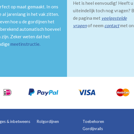
Het is heel eenvoudig! Heeft u
rfect op maat gemaakt. In ons
uiteindelijk toch nog vragen? B
al jarenlang in het vak zitten.
de pagina met
veelgestelde
even hoe u de gordijnen het
vragen
of neem
contact
met on
m berekend automatisch hoeveel
 zijn. Zeker weten dat het
andige
meetinstructie
.
ages & inbetweens
Rolgordijnen
Toebehoren
Gordijnrails