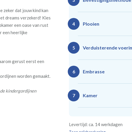
3
e zeker dat jouw kind kan
eet dreams verzekerd! Kies
Plooien
4
pkamer een oase van rust
r een heerlijke
Ro
Rails
Verduisterende voeri
5
(zeil
(incl. verstelbare
40
gordijnhaken)
daarom gerust eerst een
Gevoerde gordijnen zorg
Vlind
Enkele plooi
Embrasse
6
 gordijnen worden gemaakt.
(meest 
Daarnaast vormt een voe
isoleert kou, warmte en g
 de kindergordijnen
Kamer
7
Rails
Ro
(wave plooi)
(tu
Bestelt u meerdere gordij
Re
Geen
Levertijd: ca. 14 werkdagen
kamer is bestemd. Wij ver
Kw
Geen extra
€24,95 
verplicht, maar wel handig