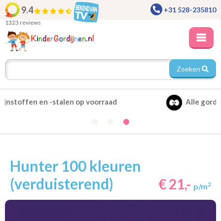
9.4
+31 528-235810
1323 reviews
Zoeken
Alle gordijnen verduisterend leverbaar
Hunter 100 kleuren
(verduisterend)
€ 21,-
2
p/m