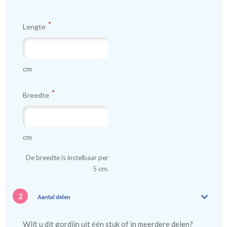
Lengte
cm
Breedte
cm
De breedte is instelbaar per
5 cm.
2
Aantal delen
Wilt u dit gordijn uit één stuk of in meerdere delen?