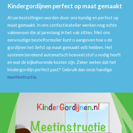
Kindergordijnen perfect op maat gemaakt
Al uw bestellingen worden door ons kundig en perfect op
maat gemaakt. In ons confectieatelier werken nog echte
vakmensen die al jarenlang in het vak zitten. Met ons
eenvoudige bestelformulier kunt u aangeven hoe u de
gordijnen het liefst op maat gemaakt wilt hebben. Het
systeem berekend automatisch hoeveel stof u nodig heeft
en wat de bijbehorende kosten zijn. Zeker weten dat het
kindergordijn perfect past? Gebruik dan onze handige
meetinstructie
.