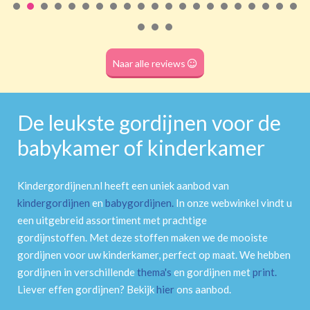
Roede
(dubbele tunnel)
Naar alle reviews
De leukste gordijnen voor de
babykamer of kinderkamer
Kindergordijnen.nl heeft een uniek aanbod van
kindergordijnen
en
babygordijnen
.
In onze webwinkel vindt u
een uitgebreid assortiment met prachtige
gordijnstoffen. Met deze stoffen maken we de mooiste
gordijnen voor uw kinderkamer, perfect op maat. We hebben
gordijnen in verschillende
thema's
en gordijnen met
print
.
Liever effen gordijnen? Bekijk
hier
ons aanbod.