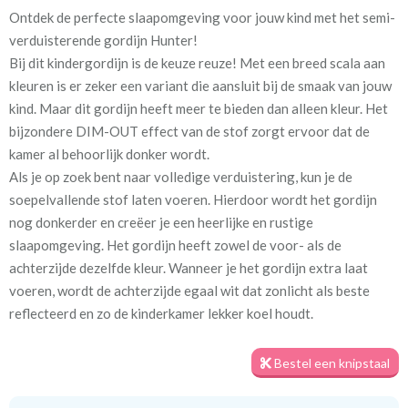
Ontdek de perfecte slaapomgeving voor jouw kind met het semi-
Artikelnummer
Va_Hunter 1060 Purple
verduisterende gordijn Hunter!
Bij dit kindergordijn is de keuze reuze! Met een breed scala aan
Stofbreedte:
140 cm
kleuren is er zeker een variant die aansluit bij de smaak van jouw
kind. Maar dit gordijn heeft meer te bieden dan alleen kleur. Het
Meestal eerder, maar houd
circa 2-3 weken
bijzondere DIM-OUT effect van de stof zorgt ervoor dat de
rekening met
kamer al behoorlijk donker wordt.
Als je op zoek bent naar volledige verduistering, kun je de
Materiaal:
100% polyester
soepelvallende stof laten voeren. Hierdoor wordt het gordijn
nog donkerder en creëer je een heerlijke en rustige
slaapomgeving. Het gordijn heeft zowel de voor- als de
achterzijde dezelfde kleur. Wanneer je het gordijn extra laat
voeren, wordt de achterzijde egaal wit dat zonlicht als beste
Voor een optimale verduistering geven we je graag een tip. Meet
reflecteerd en zo de kinderkamer lekker koel houdt.
het gordijn royaal in de breedte op, zodat er geen lichtkieren
ontstaan. Daarnaast zorgt het plaatsen van een rail aan het
Bestel een knipstaal
plafond en het gordijn tot aan de vloer voor de minste
kiervorming. Zo kun je echt genieten van een goede nachtrust