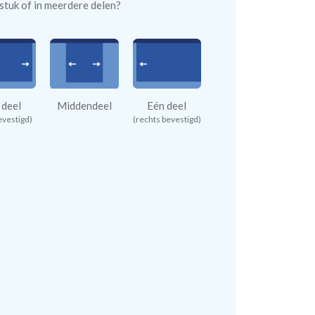
n stuk of in meerdere delen?
 deel
Middendeel
Eén deel
evestigd)
(rechts bevestigd)