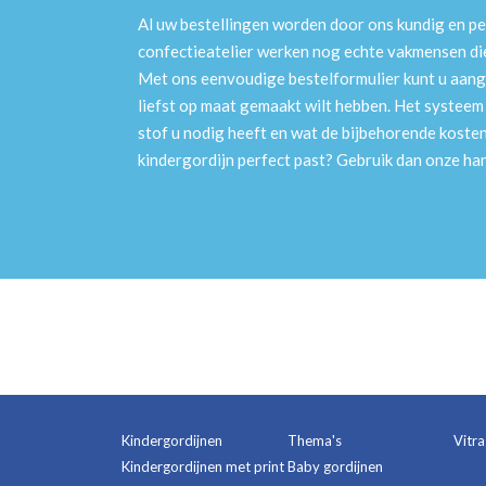
Al uw bestellingen worden door ons kundig en pe
confectieatelier werken nog echte vakmensen die 
Met ons eenvoudige bestelformulier kunt u aang
liefst op maat gemaakt wilt hebben. Het systee
stof u nodig heeft en wat de bijbehorende kosten
kindergordijn perfect past? Gebruik dan onze h
Kindergordijnen
Thema's
Vitr
Kindergordijnen met print
Baby gordijnen