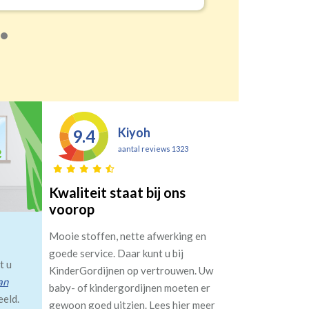
Kiyoh
9.4
aantal reviews 1323
Kwaliteit staat bij ons
voorop
Mooie stoffen, nette afwerking en
goede service. Daar kunt u bij
t u
KinderGordijnen op vertrouwen. Uw
an
baby- of kindergordijnen moeten er
eeld.
gewoon goed uitzien. Lees hier meer