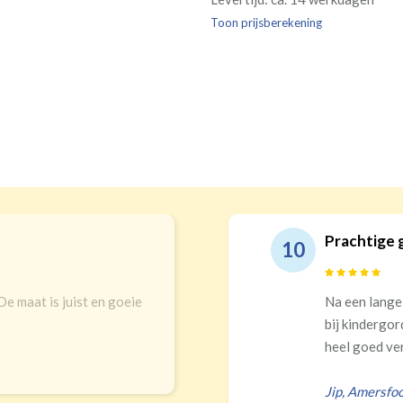
Kw
Geen extra
€24,95 
verplicht, maar wel handig
Toon prijsberekening
verdui
verduistering
Prachtige 
10
 De maat is juist en goeie
Na een lange
bij kindergor
heel goed ver
Jip
,
Amersfoo