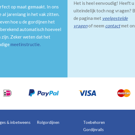
Het is heel eenvoudig! Heeft u
rfect op maat gemaakt. In ons
uiteindelijk toch nog vragen? B
al jarenlang in het vak zitten.
de pagina met
veelgestelde
even hoe u de gordijnen het
vragen
of neem
contact
met on
m berekend automatisch hoeveel
 zijn. Zeker weten dat het
andige
meetinstructie
.
ages & inbetweens
Rolgordijnen
Toebehoren
Gordijnrails