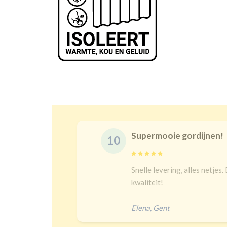
Supermooie gordijnen!
10
delijk
Snelle levering, alles netjes.
 een heel
kwaliteit!
Elena
,
Gent