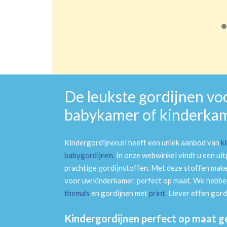
De leukste gordijnen vo
babykamer of kinderka
Kindergordijnen.nl heeft een uniek aanbod van
k
babygordijnen
.
In onze webwinkel vindt u een ui
prachtige gordijnstoffen. Met deze stoffen mak
voor uw kinderkamer, perfect op maat. We hebben
thema's
en gordijnen met
print
.
Liever effen gord
Kindergordijnen perfect op maat 