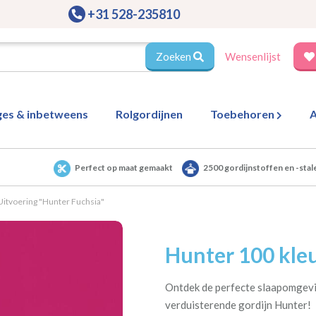
+31 528-235810
Zoeken
Wensenlijst
ges & inbetweens
Rolgordijnen
Toebehoren
A
Perfect op maat gemaakt
2500 gordijnstoffen en -stal
Uitvoering "Hunter Fuchsia"
Hunter 100 kleu
Ontdek de perfecte slaapomgevi
verduisterende gordijn Hunter!