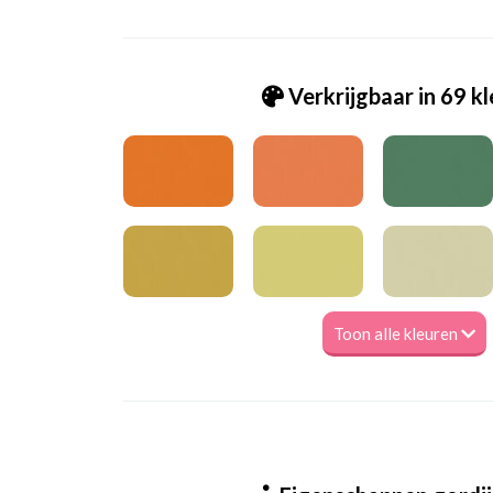
Verkrijgbaar in 69 k
Toon alle kleuren
Va_Hunter 1048 Fuchsia