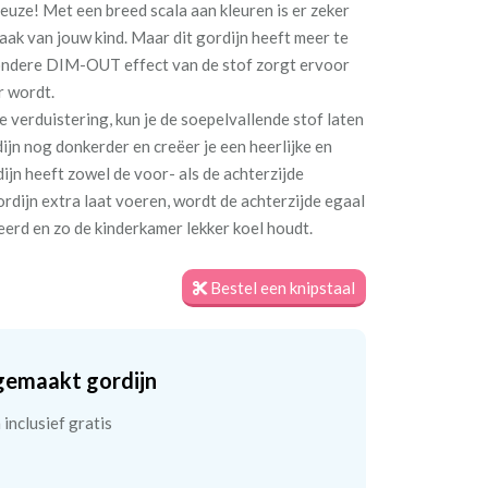
 reuze! Met een breed scala aan kleuren is er zeker
maak van jouw kind. Maar dit gordijn heeft meer te
jzondere DIM-OUT effect van de stof zorgt ervoor
r wordt.
e verduistering, kun je de soepelvallende stof laten
jn nog donkerder en creëer je een heerlijke en
jn heeft zowel de voor- als de achterzijde
ordijn extra laat voeren, wordt de achterzijde egaal
teerd en zo de kinderkamer lekker koel houdt.
Bestel een knipstaal
gemaakt gordijn
inclusief gratis