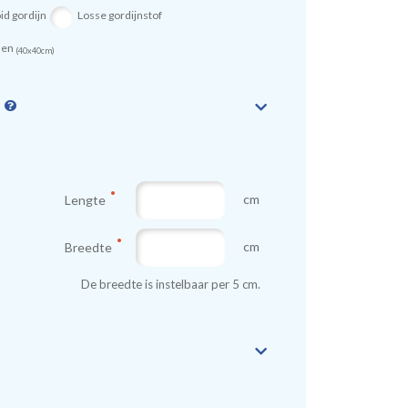
id gordijn
Losse gordijnstof
sen
(40x40cm)
n
cm
Lengte
cm
Breedte
De breedte is instelbaar per 5 cm.