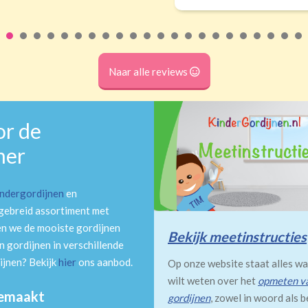
Naar alle reviews
or de
mer
indergordijnen
en
tgebreid assortiment met
en we de mooiste gordijnen
Bekijk meetinstructies
 gordijnen in verschillende
ijnen? Bekijk
hier
ons aanbod.
Op onze website staat alles wa
wilt weten over het
opmeten v
gemaakt
gordijnen
, zowel in woord als b