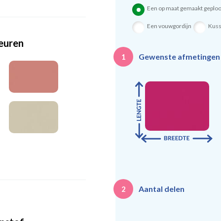
Een op maat gemaakt geploo
Een vouwgordijn
Kus
leuren
Gewenste afmetinge
1
Aantal delen
2