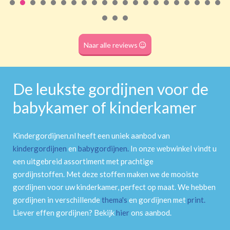
Roede
(dubbele tunnel)
Naar alle reviews
De leukste gordijnen voor de
babykamer of kinderkamer
Kindergordijnen.nl heeft een uniek aanbod van
kindergordijnen
en
babygordijnen
.
In onze webwinkel vindt u
een uitgebreid assortiment met prachtige
gordijnstoffen. Met deze stoffen maken we de mooiste
gordijnen voor uw kinderkamer, perfect op maat. We hebben
gordijnen in verschillende
thema's
en gordijnen met
print
.
Liever effen gordijnen? Bekijk
hier
ons aanbod.