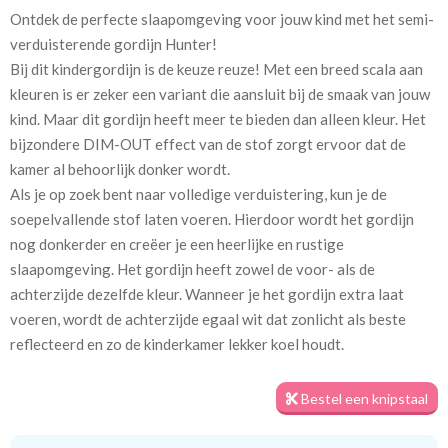
Ontdek de perfecte slaapomgeving voor jouw kind met het semi-
Artikelnummer
Va_Hunter 1098 Dark Grey
verduisterende gordijn Hunter!
Bij dit kindergordijn is de keuze reuze! Met een breed scala aan
Stofbreedte:
140 cm
kleuren is er zeker een variant die aansluit bij de smaak van jouw
kind. Maar dit gordijn heeft meer te bieden dan alleen kleur. Het
Meestal eerder, maar houd
circa 2-3 weken
bijzondere DIM-OUT effect van de stof zorgt ervoor dat de
rekening met
kamer al behoorlijk donker wordt.
Als je op zoek bent naar volledige verduistering, kun je de
Materiaal:
100% polyester
soepelvallende stof laten voeren. Hierdoor wordt het gordijn
nog donkerder en creëer je een heerlijke en rustige
slaapomgeving. Het gordijn heeft zowel de voor- als de
achterzijde dezelfde kleur. Wanneer je het gordijn extra laat
voeren, wordt de achterzijde egaal wit dat zonlicht als beste
Voor een optimale verduistering geven we je graag een tip. Meet
reflecteerd en zo de kinderkamer lekker koel houdt.
het gordijn royaal in de breedte op, zodat er geen lichtkieren
ontstaan. Daarnaast zorgt het plaatsen van een rail aan het
Bestel een knipstaal
plafond en het gordijn tot aan de vloer voor de minste
kiervorming. Zo kun je echt genieten van een goede nachtrust