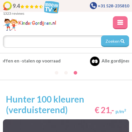
9.4
+31 528-235810
1323 reviews
Zoeken
Alle gordijnen verduisterend leverbaar
Hunter 100 kleuren
(verduisterend)
€ 21,-
2
p/m