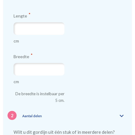
Lengte
cm
Breedte
cm
De breedte is instelbaar per
5 cm.
2
Aantal delen
Wilt u dit gordijn uit één stuk of in meerdere delen?