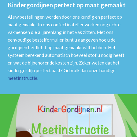
Kindergordijnen perfect op maat gemaakt
Al uw bestellingen worden door ons kundig en perfect op
maat gemaakt. In ons confectieatelier werken nog echte
vakmensen die al jarenlang in het vak zitten. Met ons
eenvoudige bestelformulier kunt u aangeven hoe u de
gordijnen het liefst op maat gemaakt wilt hebben. Het
systeem berekend automatisch hoeveel stof u nodig heeft
en wat de bijbehorende kosten zijn. Zeker weten dat het
kindergordijn perfect past? Gebruik dan onze handige
meetinstructie
.