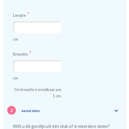
Lengte
cm
Breedte
cm
De breedte is instelbaar per
5 cm.
2
Aantal delen
Wilt u dit gordijn uit één stuk of in meerdere delen?