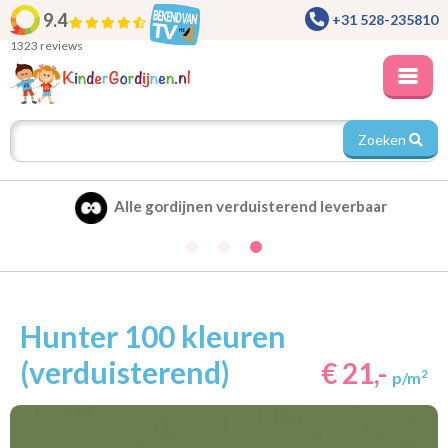
9.4
+31 528-235810
1323 reviews
Zoeken
Alle gordijnen verduisterend leverbaar
Hunter 100 kleuren
(verduisterend)
€ 21,-
2
p/m