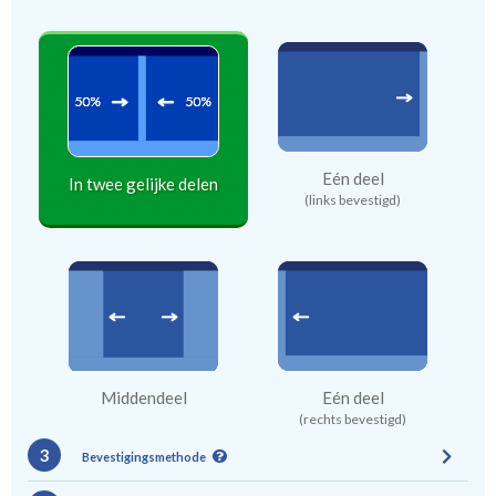
Eén deel
In twee gelijke delen
(links bevestigd)
Middendeel
Eén deel
(rechts bevestigd)
3
Bevestigingsmethode