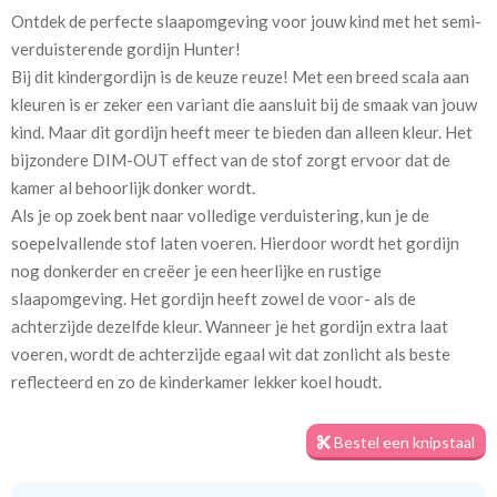
Ontdek de perfecte slaapomgeving voor jouw kind met het semi-
Artikelnummer
Va_Hunter 1033 Leaf
verduisterende gordijn Hunter!
Bij dit kindergordijn is de keuze reuze! Met een breed scala aan
Stofbreedte:
140 cm
kleuren is er zeker een variant die aansluit bij de smaak van jouw
kind. Maar dit gordijn heeft meer te bieden dan alleen kleur. Het
Meestal eerder, maar houd
circa 2-3 weken
bijzondere DIM-OUT effect van de stof zorgt ervoor dat de
rekening met
kamer al behoorlijk donker wordt.
Als je op zoek bent naar volledige verduistering, kun je de
Materiaal:
100% polyester
soepelvallende stof laten voeren. Hierdoor wordt het gordijn
nog donkerder en creëer je een heerlijke en rustige
slaapomgeving. Het gordijn heeft zowel de voor- als de
achterzijde dezelfde kleur. Wanneer je het gordijn extra laat
voeren, wordt de achterzijde egaal wit dat zonlicht als beste
Voor een optimale verduistering geven we je graag een tip. Meet
reflecteerd en zo de kinderkamer lekker koel houdt.
het gordijn royaal in de breedte op, zodat er geen lichtkieren
ontstaan. Daarnaast zorgt het plaatsen van een rail aan het
Bestel een knipstaal
plafond en het gordijn tot aan de vloer voor de minste
kiervorming. Zo kun je echt genieten van een goede nachtrust