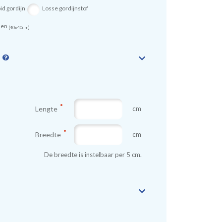
id gordijn
Losse gordijnstof
sen
(40x40cm)
n
cm
Lengte
cm
Breedte
De breedte is instelbaar per 5 cm.