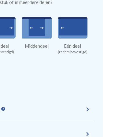
n stuk of in meerdere delen?
 deel
Middendeel
Eén deel
evestigd)
(rechts bevestigd)