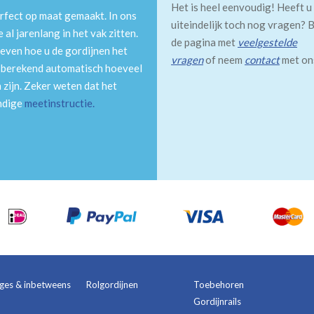
Het is heel eenvoudig! Heeft u
rfect op maat gemaakt. In ons
uiteindelijk toch nog vragen? B
al jarenlang in het vak zitten.
de pagina met
veelgestelde
even hoe u de gordijnen het
vragen
of neem
contact
met on
m berekend automatisch hoeveel
 zijn. Zeker weten dat het
andige
meetinstructie
.
ages & inbetweens
Rolgordijnen
Toebehoren
Gordijnrails