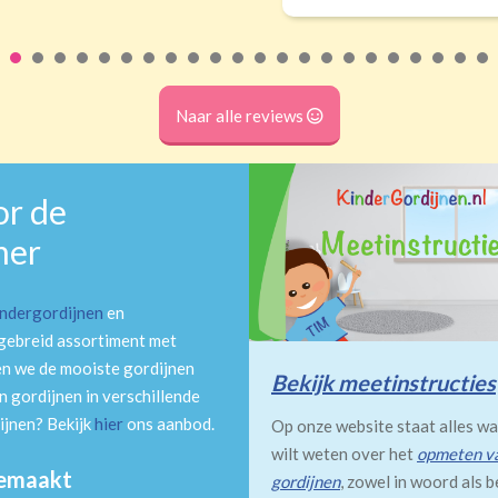
Naar alle reviews
or de
mer
indergordijnen
en
tgebreid assortiment met
en we de mooiste gordijnen
Bekijk meetinstructies
 gordijnen in verschillende
ijnen? Bekijk
hier
ons aanbod.
Op onze website staat alles wa
wilt weten over het
opmeten v
gemaakt
gordijnen
, zowel in woord als b