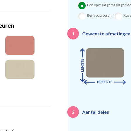
Een op maat gemaakt geploo
Een vouwgordijn
Kus
leuren
Gewenste afmetinge
1
Aantal delen
2