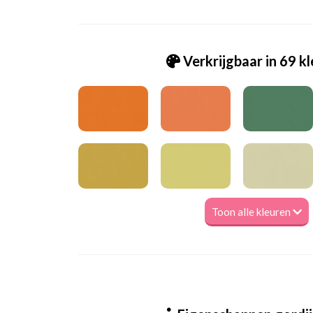
Verkrijgbaar in 69 k
Toon alle kleuren
Va_Hunter 1080 Clay