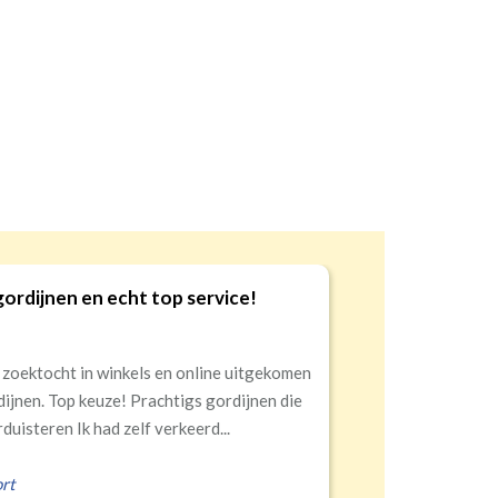
Goede kwaliteit en service!
9
Snelle levering, alles netjes aangekomen
Erald
,
Zeist