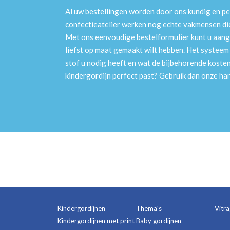
Al uw bestellingen worden door ons kundig en pe
confectieatelier werken nog echte vakmensen die 
Met ons eenvoudige bestelformulier kunt u aang
liefst op maat gemaakt wilt hebben. Het systee
stof u nodig heeft en wat de bijbehorende kosten
kindergordijn perfect past? Gebruik dan onze h
Kindergordijnen
Thema's
Vitr
Kindergordijnen met print
Baby gordijnen