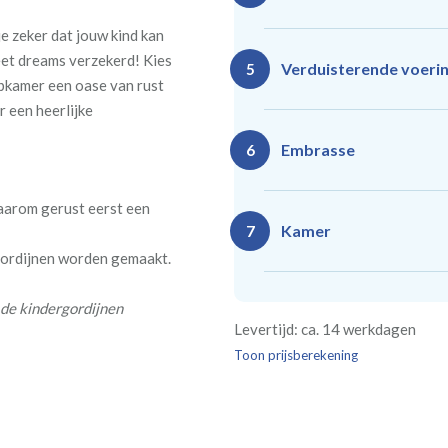
e zeker dat jouw kind kan
eet dreams verzekerd! Kies
Ro
Rails
Verduisterende voeri
5
(zeil
pkamer een oase van rust
(incl. verstelbare
40
gordijnhaken)
r een heerlijke
Gevoerde gordijnen zorg
Vlind
Enkele plooi
Embrasse
6
(meest 
Daarnaast vormt een voe
isoleert kou, warmte en g
daarom gerust eerst een
Kamer
7
 gordijnen worden gemaakt.
Rails
Ro
(wave plooi)
(tu
Bestelt u meerdere gordij
 de kindergordijnen
Re
Geen
Levertijd: ca. 14 werkdagen
kamer is bestemd. Wij ver
Kw
Geen extra
€24,95 
verplicht, maar wel handig
Toon prijsberekening
verdui
verduistering