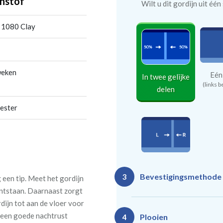
nstof
Wilt u dit gordijn uit éé
 1080 Clay
weken
Eén
In twee gelijke
(links b
delen
ester
In twee
Bevestigingsmethode
3
ongelijke
een tip. Meet het gordijn
delen
 ontstaan. Daarnaast zorgt
rdijn tot aan de vloer voor
n een goede nachtrust
Plooien
4