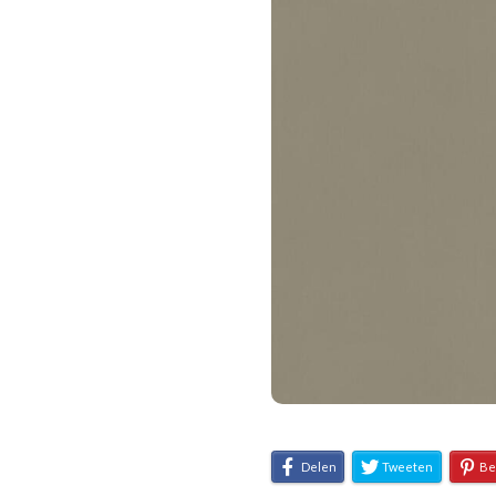
Delen
Tweeten
Be