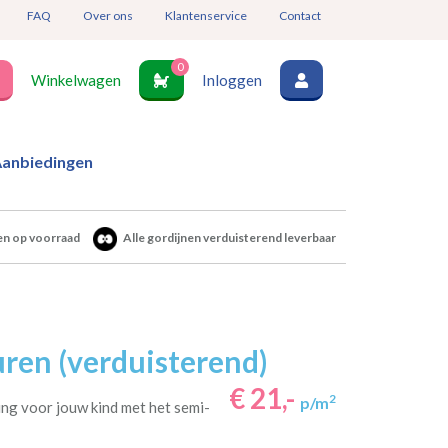
FAQ
Over ons
Klantenservice
Contact
0
Winkelwagen
Inloggen
anbiedingen
en op voorraad
Alle gordijnen verduisterend leverbaar
ren (verduisterend)
€ 21,-
2
p/m
ng voor jouw kind met het semi-