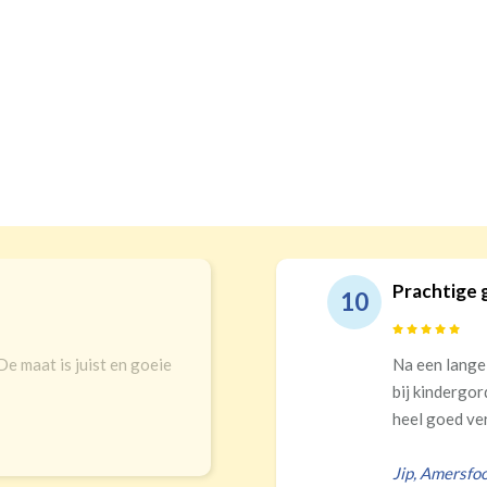
Prachtige gordijnen en echt top service!
10
Na een lange zoektocht in winkels en online uitgekomen
bij kindergordijnen. Top keuze! Prachtigs gordijnen die
heel goed verduisteren Ik had zelf verkeerd...
Jip
,
Amersfoort