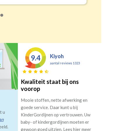
Kiyoh
9.4
aantal reviews 1323
Kwaliteit staat bij ons
voorop
Mooie stoffen, nette afwerking en
goede service. Daar kunt u bij
t u
KinderGordijnen op vertrouwen. Uw
an
baby- of kindergordijnen moeten er
eeld.
gewoon goed uitzien. Lees hier meer