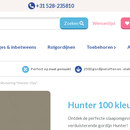
+31 528-235810
Zoeken
Wensenlijst
ges & inbetweens
Rolgordijnen
Toebehoren
A
Perfect op maat gemaakt
2500 gordijnstoffen en -stal
Uitvoering "Hunter Clay"
Hunter 100 kleu
Ontdek de perfecte slaapomgevi
verduisterende gordijn Hunter!