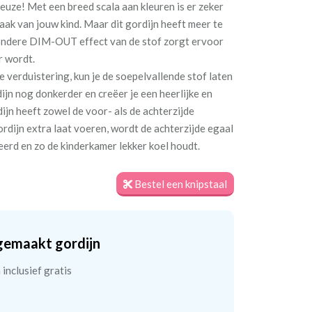
 reuze! Met een breed scala aan kleuren is er zeker
maak van jouw kind. Maar dit gordijn heeft meer te
jzondere DIM-OUT effect van de stof zorgt ervoor
r wordt.
e verduistering, kun je de soepelvallende stof laten
jn nog donkerder en creëer je een heerlijke en
jn heeft zowel de voor- als de achterzijde
ordijn extra laat voeren, wordt de achterzijde egaal
teerd en zo de kinderkamer lekker koel houdt.
Bestel een knipstaal
gemaakt gordijn
inclusief gratis