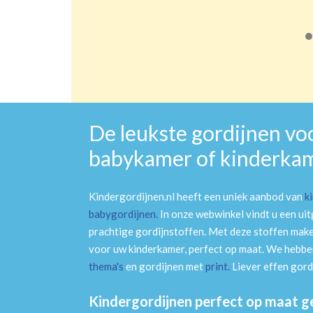
De leukste gordijnen vo
babykamer of kinderka
Kindergordijnen.nl heeft een uniek aanbod van
k
babygordijnen
.
In onze webwinkel vindt u een ui
prachtige gordijnstoffen. Met deze stoffen mak
voor uw kinderkamer, perfect op maat. We hebben
thema's
en gordijnen met
print
.
Liever effen gord
Kindergordijnen perfect op maat 